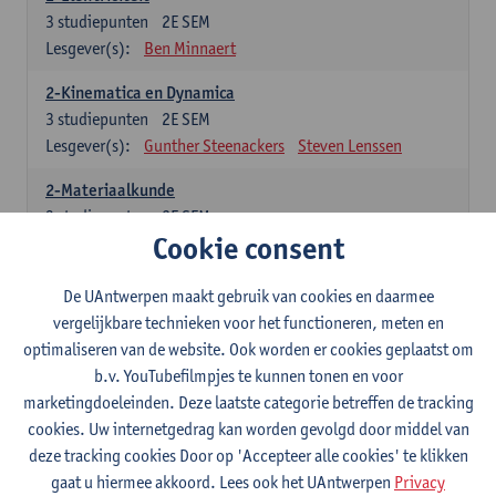
3
studiepunten
2E SEM
Lesgever(s):
Ben Minnaert
2-Kinematica en Dynamica
3
studiepunten
2E SEM
Lesgever(s):
Gunther Steenackers
Steven Lenssen
2-Materiaalkunde
3
studiepunten
2E SEM
Cookie consent
Lesgever(s):
Linda Beenaerts
2-Wiskunde
De UAntwerpen maakt gebruik van cookies en daarmee
3
studiepunten
2E SEM
vergelijkbare technieken voor het functioneren, meten en
Lesgever(s):
Rudi Penne
Jeffrey Cornelis
Kris Annaert
optimaliseren van de website. Ook worden er cookies geplaatst om
Stijn Dierckx
Annelies Fabri
b.v. YouTubefilmpjes te kunnen tonen en voor
Senne Ignoul
marketingdoeleinden. Deze laatste categorie betreffen de tracking
cookies. Uw internetgedrag kan worden gevolgd door middel van
Specifiek deel
deze tracking cookies Door op 'Accepteer alle cookies' te klikken
gaat u hiermee akkoord. Lees ook het UAntwerpen
Privacy
15 studiepunten