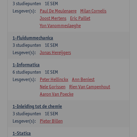
3
studiepunten
1E SEM
Lesgever(s):
Paul De Meulenaere
Milan Cornelis
Joost Mertens
Eric Paillet
Yon Vanommeslaeghe
1-Fluïdummechanica
3
studiepunten
1E SEM
Lesgever(s):
Jonas Hereijgers
1-Informatica
6
studiepunten
1E SEM
Lesgever(s):
Peter Hellinckx
Ann Beniest
Nele Gorissen
Rien Van Campenhout
Aaron Van Poecke
1-Inleiding tot de chemie
3
studiepunten
1E SEM
Lesgever(s):
Pieter Billen
1-Statica