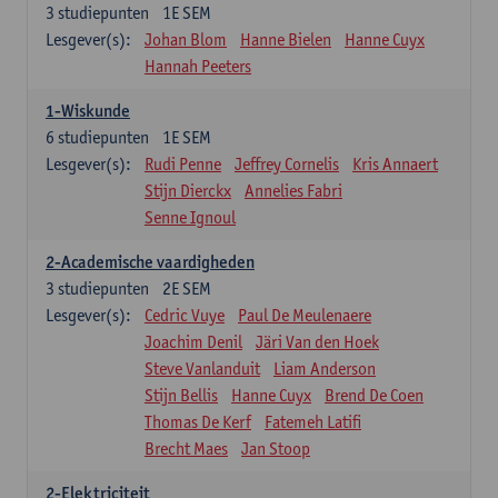
3
studiepunten
1E SEM
Lesgever(s):
Johan Blom
Hanne Bielen
Hanne Cuyx
Hannah Peeters
1-Wiskunde
6
studiepunten
1E SEM
Lesgever(s):
Rudi Penne
Jeffrey Cornelis
Kris Annaert
Stijn Dierckx
Annelies Fabri
Senne Ignoul
2-Academische vaardigheden
3
studiepunten
2E SEM
Lesgever(s):
Cedric Vuye
Paul De Meulenaere
Joachim Denil
Järi Van den Hoek
Steve Vanlanduit
Liam Anderson
Stijn Bellis
Hanne Cuyx
Brend De Coen
Thomas De Kerf
Fatemeh Latifi
Brecht Maes
Jan Stoop
2-Elektriciteit