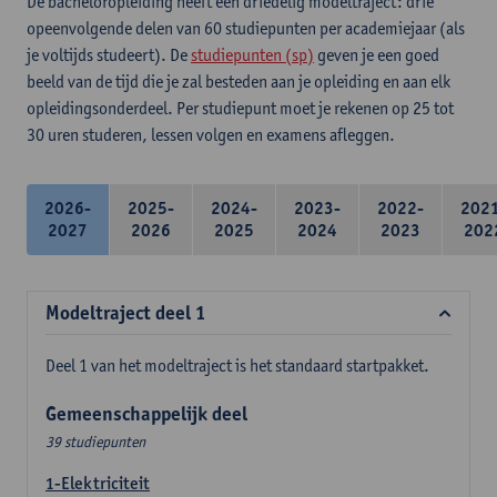
De bacheloropleiding heeft een driedelig modeltraject: drie
opeenvolgende delen van 60 studiepunten per academiejaar (als
je voltijds studeert). De
studiepunten (sp)
geven je een goed
beeld van de tijd die je zal besteden aan je opleiding en aan elk
opleidingsonderdeel. Per studiepunt moet je rekenen op 25 tot
30 uren studeren, lessen volgen en examens afleggen.
2026-
2025-
2024-
2023-
2022-
202
2027
2026
2025
2024
2023
202
Modeltraject deel 1
Deel 1 van het modeltraject is het standaard startpakket.
Gemeenschappelijk deel
39 studiepunten
1-Elektriciteit