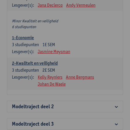
Lesgever(s):
Jana Declercq
Andy Vermeulen
Minor Kwaliteit en veiligheid
6 studiepunten
1-Economie
3
studiepunten
1E SEM
Lesgever(s):
Jasmine Meysman
2-Kwaliteit en veiligheid
3
studiepunten
2E SEM
Lesgever(s):
Kelly Reyniers
Anne Bergmans
Johan De Waele
Modeltraject deel 2
Modeltraject deel 3