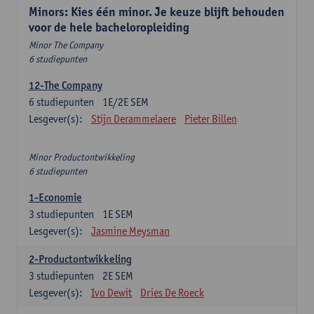
Minors: Kies één minor. Je keuze blijft behouden
voor de hele bacheloropleiding
Minor The Company
6 studiepunten
12-The Company
6
studiepunten
1E/2E SEM
Lesgever(s):
Stijn Derammelaere
Pieter Billen
Minor Productontwikkeling
6 studiepunten
1-Economie
3
studiepunten
1E SEM
Lesgever(s):
Jasmine Meysman
2-Productontwikkeling
3
studiepunten
2E SEM
Lesgever(s):
Ivo Dewit
Dries De Roeck