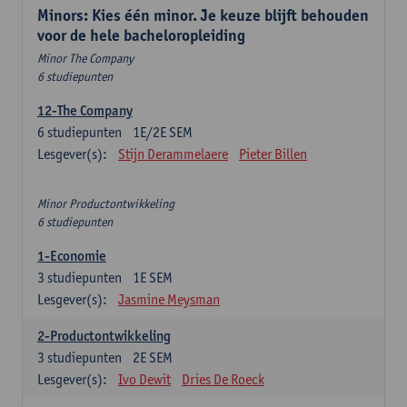
Minors: Kies één minor. Je keuze blijft behouden
voor de hele bacheloropleiding
Minor The Company
6 studiepunten
12-The Company
6
studiepunten
1E/2E SEM
Lesgever(s):
Stijn Derammelaere
Pieter Billen
Minor Productontwikkeling
6 studiepunten
1-Economie
3
studiepunten
1E SEM
Lesgever(s):
Jasmine Meysman
2-Productontwikkeling
3
studiepunten
2E SEM
Lesgever(s):
Ivo Dewit
Dries De Roeck