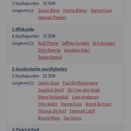
3
studiepunten
1E SEM
Lesgever(s):
Johan Blom
Hanne Bielen
Hanne Cuyx
Hannah Peeters
1-Wiskunde
6
studiepunten
1E SEM
Lesgever(s):
Rudi Penne
Jeffrey Cornelis
Kris Annaert
Stijn Dierckx
Annelies Fabri
Senne Ignoul
2-Academische vaardigheden
3
studiepunten
2E SEM
Lesgever(s):
Cedric Vuye
Paul De Meulenaere
Joachim Denil
Järi Van den Hoek
Steve Vanlanduit
Liam Anderson
Stijn Bellis
Hanne Cuyx
Brend De Coen
Thomas De Kerf
Fatemeh Latifi
Brecht Maes
Jan Stoop
2-Elektriciteit