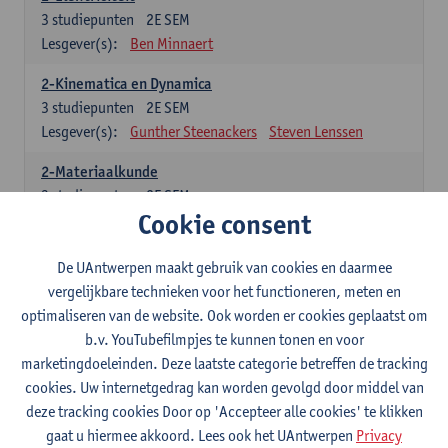
3
studiepunten
2E SEM
Lesgever(s):
Ben Minnaert
2-Kinematica en Dynamica
3
studiepunten
2E SEM
Lesgever(s):
Gunther Steenackers
Steven Lenssen
2-Materiaalkunde
3
studiepunten
2E SEM
Cookie consent
Lesgever(s):
Linda Beenaerts
2-Wiskunde
De UAntwerpen maakt gebruik van cookies en daarmee
3
studiepunten
2E SEM
vergelijkbare technieken voor het functioneren, meten en
Lesgever(s):
Rudi Penne
Jeffrey Cornelis
Kris Annaert
optimaliseren van de website. Ook worden er cookies geplaatst om
Stijn Dierckx
Annelies Fabri
b.v. YouTubefilmpjes te kunnen tonen en voor
Senne Ignoul
marketingdoeleinden. Deze laatste categorie betreffen de tracking
cookies. Uw internetgedrag kan worden gevolgd door middel van
Specifiek deel
deze tracking cookies Door op 'Accepteer alle cookies' te klikken
gaat u hiermee akkoord. Lees ook het UAntwerpen
Privacy
15 studiepunten