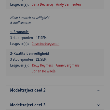
Lesgever(s):
Jana Declercq
Andy Vermeulen
Minor Kwaliteit en veiligheid
6 studiepunten
1-Economie
3
studiepunten
1E SEM
Lesgever(s):
Jasmine Meysman
2-Kwaliteit en veiligheid
3
studiepunten
2E SEM
Lesgever(s):
Kelly Reyniers
Anne Bergmans
Johan De Waele
Modeltraject deel 2
Modeltraject deel 3