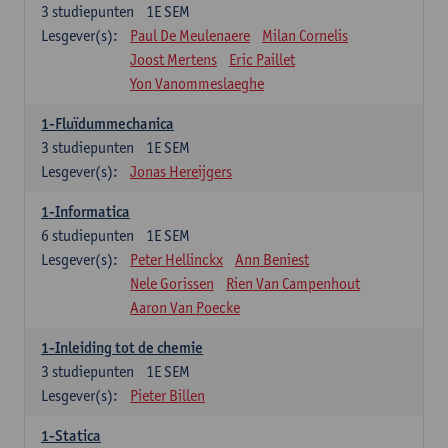
3
studiepunten
1E SEM
Lesgever(s):
Paul De Meulenaere
Milan Cornelis
Joost Mertens
Eric Paillet
Yon Vanommeslaeghe
1-Fluïdummechanica
3
studiepunten
1E SEM
Lesgever(s):
Jonas Hereijgers
1-Informatica
6
studiepunten
1E SEM
Lesgever(s):
Peter Hellinckx
Ann Beniest
Nele Gorissen
Rien Van Campenhout
Aaron Van Poecke
1-Inleiding tot de chemie
3
studiepunten
1E SEM
Lesgever(s):
Pieter Billen
1-Statica