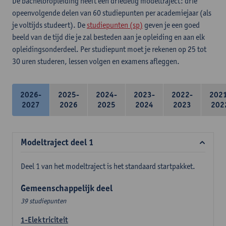
De bacheloropleiding heeft een driedelig modeltraject: drie
opeenvolgende delen van 60 studiepunten per academiejaar (als
je voltijds studeert). De
studiepunten (sp)
geven je een goed
beeld van de tijd die je zal besteden aan je opleiding en aan elk
opleidingsonderdeel. Per studiepunt moet je rekenen op 25 tot
30 uren studeren, lessen volgen en examens afleggen.
2026-
2025-
2024-
2023-
2022-
202
2027
2026
2025
2024
2023
202
Modeltraject deel 1
Deel 1 van het modeltraject is het standaard startpakket.
Gemeenschappelijk deel
39 studiepunten
1-Elektriciteit