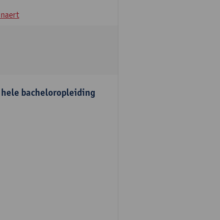
naert
e hele bacheloropleiding