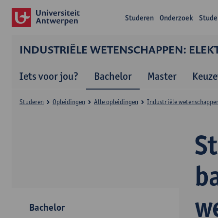
Studeren
Onderzoek
Stude
INDUSTRIËLE WETENSCHAPPEN: ELEK
Iets voor jou?
Bachelor
Master
Keuze
Studeren
Opleidingen
Alle opleidingen
Industriële wetenschappen
S
ba
w
Bachelor