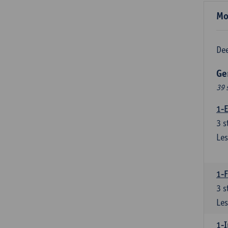
Mo
Dee
Ge
39 
1-E
3
s
Les
1-
3
s
Les
1-I