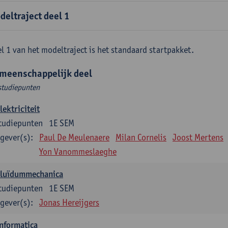
deltraject deel 1
l 1 van het modeltraject is het standaard startpakket.
meenschappelijk deel
studiepunten
lektriciteit
tudiepunten
1E SEM
gever(s):
Paul De Meulenaere
Milan Cornelis
Joost Mertens
Yon Vanommeslaeghe
Fluïdummechanica
tudiepunten
1E SEM
gever(s):
Jonas Hereijgers
nformatica