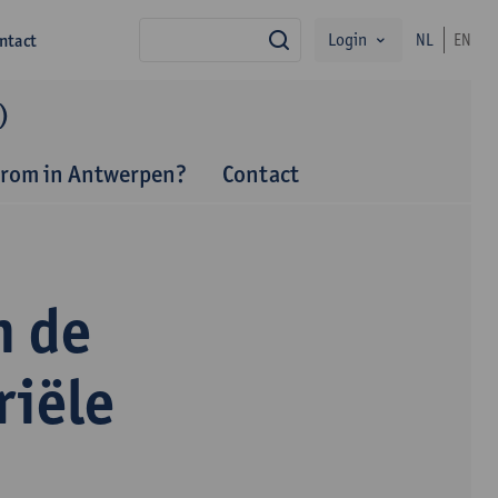
Login
ntact
NL
EN
zoek
)
rom in Antwerpen?
Contact
n de
riële