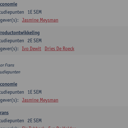
Economie
tudiepunten
1E SEM
gever(s):
Jasmine Meysman
Productontwikkeling
tudiepunten
2E SEM
gever(s):
Ivo Dewit
Dries De Roeck
or Frans
tudiepunten
Economie
tudiepunten
1E SEM
gever(s):
Jasmine Meysman
rans
tudiepunten
2E SEM