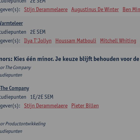
tudiepunten
2E SEM
gever(s):
Stijn Derammelaere
Augustinus De Winter
Ben Min
Warmteleer
tudiepunten
2E SEM
gever(s):
Ilya T'Jollyn
Houssam Matbouli
Mitchell Whiting
nors: Kies één minor. Je keuze blijft behouden voor d
or The Company
tudiepunten
-The Company
tudiepunten
1E/2E SEM
gever(s):
Stijn Derammelaere
Pieter Billen
or Productontwikkeling
tudiepunten