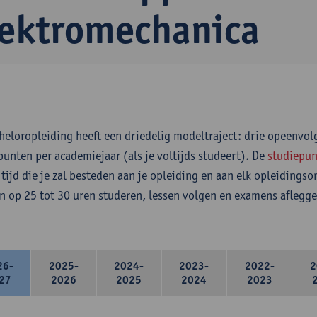
lektromechanica
heloropleiding heeft een driedelig modeltraject: drie opeenvo
punten per academiejaar (als je voltijds studeert). De
studiepun
 tijd die je zal besteden aan je opleiding en aan elk opleidings
n op 25 tot 30 uren studeren, lessen volgen en examens aflegge
26-
2025-
2024-
2023-
2022-
2
27
2026
2025
2024
2023