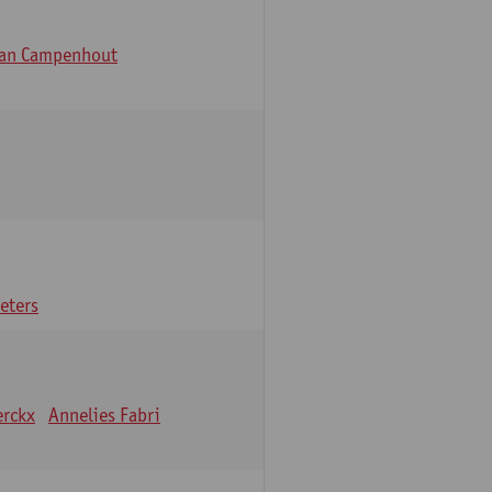
Van Campenhout
eters
erckx
Annelies Fabri