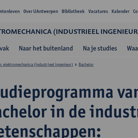
ntenleven
Over UAntwerpen
Bibliotheek
Vacatures
Kalender
Co
TROMECHANICA (INDUSTRIEEL INGENIEUR
vak
Naar het buitenland
Na je studies
Waa
: elektromechanica (industrieel ingenieur)
Bachelor
tudieprogramma va
chelor in de indust
etenschappen: