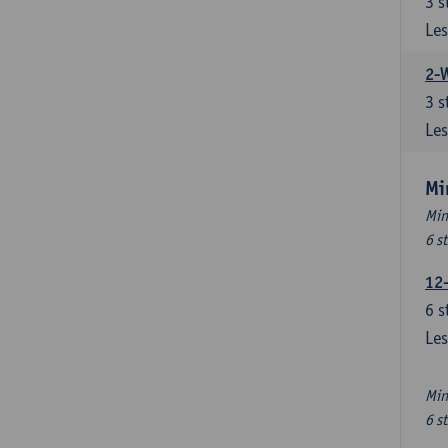
3
s
Les
2-
3
s
Les
Mi
Min
6 s
12
6
s
Les
Min
6 s