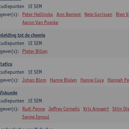
tudiepunten
1E SEM
gever(s):
Peter Hellinckx
Ann Beniest
Nele Gorissen
Rien 
Aaron Van Poecke
nleiding tot de chemie
tudiepunten
1E SEM
gever(s):
Pieter Billen
tatica
tudiepunten
1E SEM
gever(s):
Johan Blom
Hanne Bielen
Hanne Cuyx
Hannah Pe
Wiskunde
tudiepunten
1E SEM
gever(s):
Rudi Penne
Jeffrey Cornelis
Kris Annaert
Stijn Di
Senne Ignoul