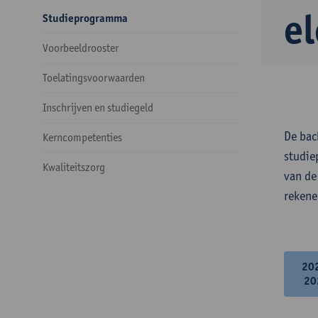
e
Studieprogramma
Voorbeeldrooster
Toelatingsvoorwaarden
Inschrijven en studiegeld
De bac
Kerncompetenties
studie
Kwaliteitszorg
van de
rekene
20
20