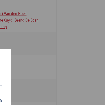
äri Van den Hoek
ne Cuyx
Brend De Coen
toop
om
ng