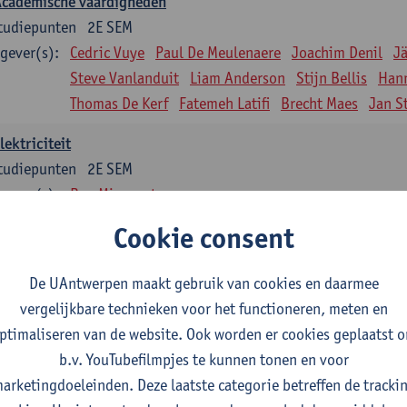
Academische vaardigheden
tudiepunten
2E SEM
gever(s):
Cedric Vuye
Paul De Meulenaere
Joachim Denil
J
Steve Vanlanduit
Liam Anderson
Stijn Bellis
Han
Thomas De Kerf
Fatemeh Latifi
Brecht Maes
Jan S
lektriciteit
tudiepunten
2E SEM
gever(s):
Ben Minnaert
Cookie consent
Kinematica en Dynamica
tudiepunten
2E SEM
De UAntwerpen maakt gebruik van cookies en daarmee
gever(s):
Gunther Steenackers
Steven Lenssen
vergelijkbare technieken voor het functioneren, meten en
Materiaalkunde
ptimaliseren van de website. Ook worden er cookies geplaatst 
tudiepunten
2E SEM
b.v. YouTubefilmpjes te kunnen tonen en voor
gever(s):
Linda Beenaerts
arketingdoeleinden. Deze laatste categorie betreffen de tracki