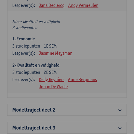
Lesgever(s):
Jana Declercq
Andy Vermeulen
Minor Kwaliteit en veiligheid
6 studiepunten
1-Economie
3
studiepunten
1E SEM
Lesgever(s):
Jasmine Meysman
2-Kwaliteit en veiligheid
3
studiepunten
2E SEM
Lesgever(s):
Kelly Reyniers
Anne Bergmans
Johan De Waele
Modeltraject deel 2
Modeltraject deel 3