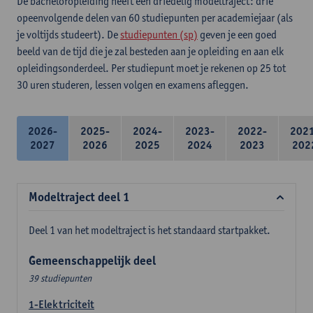
De bacheloropleiding heeft een driedelig modeltraject: drie
opeenvolgende delen van 60 studiepunten per academiejaar (als
je voltijds studeert). De
studiepunten (sp)
geven je een goed
beeld van de tijd die je zal besteden aan je opleiding en aan elk
opleidingsonderdeel. Per studiepunt moet je rekenen op 25 tot
30 uren studeren, lessen volgen en examens afleggen.
2026-
2025-
2024-
2023-
2022-
202
2027
2026
2025
2024
2023
202
Modeltraject deel 1
Deel 1 van het modeltraject is het standaard startpakket.
Gemeenschappelijk deel
39 studiepunten
1-Elektriciteit