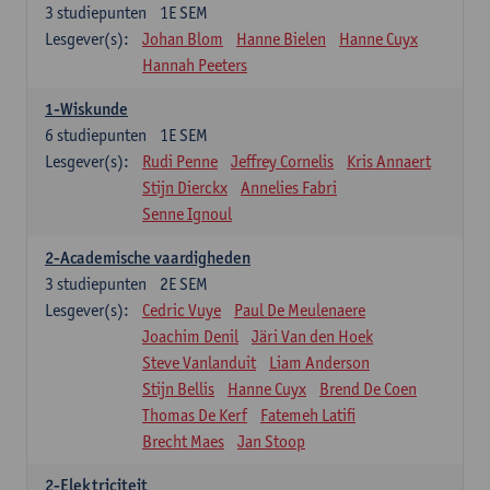
3
studiepunten
1E SEM
Lesgever(s):
Johan Blom
Hanne Bielen
Hanne Cuyx
Hannah Peeters
1-Wiskunde
6
studiepunten
1E SEM
Lesgever(s):
Rudi Penne
Jeffrey Cornelis
Kris Annaert
Stijn Dierckx
Annelies Fabri
Senne Ignoul
2-Academische vaardigheden
3
studiepunten
2E SEM
Lesgever(s):
Cedric Vuye
Paul De Meulenaere
Joachim Denil
Järi Van den Hoek
Steve Vanlanduit
Liam Anderson
Stijn Bellis
Hanne Cuyx
Brend De Coen
Thomas De Kerf
Fatemeh Latifi
Brecht Maes
Jan Stoop
2-Elektriciteit