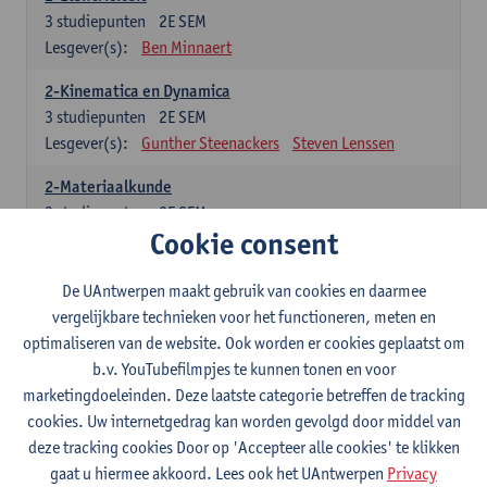
3
studiepunten
2E SEM
Lesgever(s):
Ben Minnaert
2-Kinematica en Dynamica
3
studiepunten
2E SEM
Lesgever(s):
Gunther Steenackers
Steven Lenssen
2-Materiaalkunde
3
studiepunten
2E SEM
Cookie consent
Lesgever(s):
Linda Beenaerts
2-Wiskunde
De UAntwerpen maakt gebruik van cookies en daarmee
3
studiepunten
2E SEM
vergelijkbare technieken voor het functioneren, meten en
Lesgever(s):
Rudi Penne
Jeffrey Cornelis
Kris Annaert
optimaliseren van de website. Ook worden er cookies geplaatst om
Stijn Dierckx
Annelies Fabri
b.v. YouTubefilmpjes te kunnen tonen en voor
Senne Ignoul
marketingdoeleinden. Deze laatste categorie betreffen de tracking
cookies. Uw internetgedrag kan worden gevolgd door middel van
Specifiek deel
deze tracking cookies Door op 'Accepteer alle cookies' te klikken
gaat u hiermee akkoord. Lees ook het UAntwerpen
Privacy
15 studiepunten