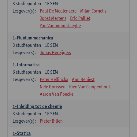
3
studiepunten
1E SEM
Lesgever(s):
Paul De Meulenaere
Milan Cornelis
Joost Mertens
Eric Paillet
Yon Vanommeslaeghe
1-Fluïdummechanica
3
studiepunten
1E SEM
Lesgever(s):
Jonas Hereijgers
1-Informatica
6
studiepunten
1E SEM
Lesgever(s):
Peter Hellinckx
Ann Beniest
Nele Gorissen
Rien Van Campenhout
Aaron Van Poecke
1-Inleiding tot de chemie
3
studiepunten
1E SEM
Lesgever(s):
Pieter Billen
1-Statica