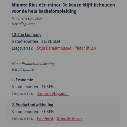
Minors: Kies één minor. Je keuze blijft behouden
voor de hele bacheloropleiding
Minor The Company
6 studiepunten
12-The Company
6
studiepunten
1E/2E SEM
Lesgever(s):
Stijn Derammelaere
Pieter Billen
Minor Productontwikkeling
6 studiepunten
1-Economie
3
studiepunten
1E SEM
Lesgever(s):
Jasmine Meysman
2-Productontwikkeling
3
studiepunten
2E SEM
Lesgever(s):
Ivo Dewit
Dries De Roeck