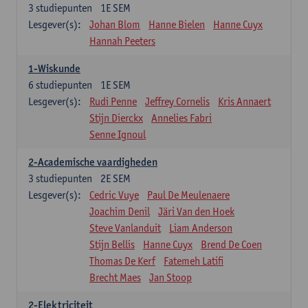
3
studiepunten
1E SEM
Lesgever(s):
Johan Blom
Hanne Bielen
Hanne Cuyx
Hannah Peeters
1-Wiskunde
6
studiepunten
1E SEM
Lesgever(s):
Rudi Penne
Jeffrey Cornelis
Kris Annaert
Stijn Dierckx
Annelies Fabri
Senne Ignoul
2-Academische vaardigheden
3
studiepunten
2E SEM
Lesgever(s):
Cedric Vuye
Paul De Meulenaere
Joachim Denil
Järi Van den Hoek
Steve Vanlanduit
Liam Anderson
Stijn Bellis
Hanne Cuyx
Brend De Coen
Thomas De Kerf
Fatemeh Latifi
Brecht Maes
Jan Stoop
2-Elektriciteit