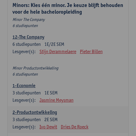
Minors: Kies één minor. Je keuze blijft behouden
voor de hele bacheloropleiding
Minor The Company
6 studiepunten
12-The Company
6
studiepunten
1E/2E SEM
Lesgever(s):
Stijn Derammelaere
Pieter Billen
Minor Productontwikkeling
6 studiepunten
1-Economie
3
studiepunten
1E SEM
Lesgever(s):
Jasmine Meysman
2-Productontwikkeling
3
studiepunten
2E SEM
Lesgever(s):
Ivo Dewit
Dries De Roeck