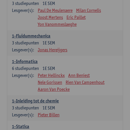
3
studiepunten
1E SEM
Lesgever(s):
Paul De Meulenaere
Milan Cornelis
Joost Mertens
Eric Paillet
Yon Vanommeslaeghe
1-Fluïdummechanica
3
studiepunten
1E SEM
Lesgever(s):
Jonas Hereijgers
1-Informatica
6
studiepunten
1E SEM
Lesgever(s):
Peter Hellinckx
Ann Beniest
Nele Gorissen
Rien Van Campenhout
Aaron Van Poecke
1-Inleiding tot de chemie
3
studiepunten
1E SEM
Lesgever(s):
Pieter Billen
1-Statica