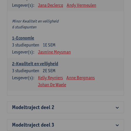
Lesgever(s):
Jana Declercq
Andy Vermeulen
Minor Kwaliteit en veiligheid
6 studiepunten
1-Economie
3
studiepunten
1E SEM
Lesgever(s):
Jasmine Meysman
2-Kwaliteit en veiligheid
3
studiepunten
2E SEM
Lesgever(s):
Kelly Reyniers
Anne Bergmans
Johan De Waele
Modeltraject deel 2
Modeltraject deel 3