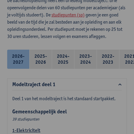
De bacheloropleiding heeft een driedelig modeltraject: drie
opeenvolgende delen van 60 studiepunten per academiejaar (als
je voltijds studeert). De
studiepunten (sp)
geven je een goed
beeld van de tijd die je zal besteden aan je opleiding en aan elk
opleidingsonderdeel. Per studiepunt moet je rekenen op 25 tot
30 uren studeren, lessen volgen en examens afleggen.
2026-
2025-
2024-
2023-
2022-
202
2027
2026
2025
2024
2023
202
Modeltraject deel 1
Deel 1 van het modeltraject is het standaard startpakket.
Gemeenschappelijk deel
39 studiepunten
1-Elektriciteit