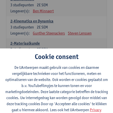
3
studiepunten
2E SEM
Lesgever(s):
Ben Minnaert
2-Kinematica en Dynamica
3
studiepunten
2E SEM
Lesgever(s):
Gunther Steenackers
Steven Lenssen
2-Materiaalkunde
3
studiepunten
2E SEM
Cookie consent
Lesgever(s):
Linda Beenaerts
2-Wiskunde
De UAntwerpen maakt gebruik van cookies en daarmee
3
studiepunten
2E SEM
vergelijkbare technieken voor het functioneren, meten en
Lesgever(s):
Rudi Penne
Jeffrey Cornelis
Kris Annaert
optimaliseren van de website. Ook worden er cookies geplaatst om
Stijn Dierckx
Annelies Fabri
b.v. YouTubefilmpjes te kunnen tonen en voor
Senne Ignoul
marketingdoeleinden. Deze laatste categorie betreffen de tracking
cookies. Uw internetgedrag kan worden gevolgd door middel van
Specifiek deel
deze tracking cookies Door op 'Accepteer alle cookies' te klikken
gaat u hiermee akkoord. Lees ook het UAntwerpen
Privacy
15 studiepunten