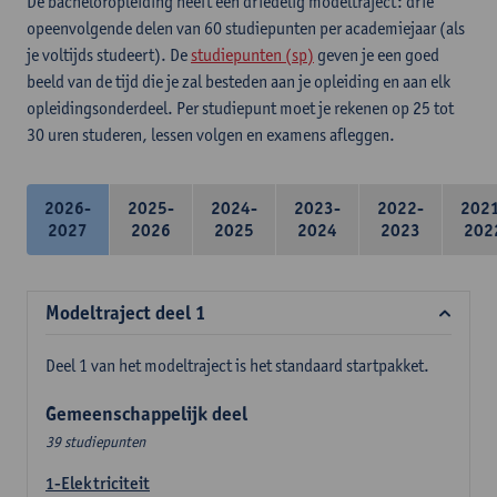
De bacheloropleiding heeft een driedelig modeltraject: drie
opeenvolgende delen van 60 studiepunten per academiejaar (als
je voltijds studeert). De
studiepunten (sp)
geven je een goed
beeld van de tijd die je zal besteden aan je opleiding en aan elk
opleidingsonderdeel. Per studiepunt moet je rekenen op 25 tot
30 uren studeren, lessen volgen en examens afleggen.
2026-
2025-
2024-
2023-
2022-
202
2027
2026
2025
2024
2023
202
Modeltraject deel 1
Deel 1 van het modeltraject is het standaard startpakket.
Gemeenschappelijk deel
39 studiepunten
1-Elektriciteit