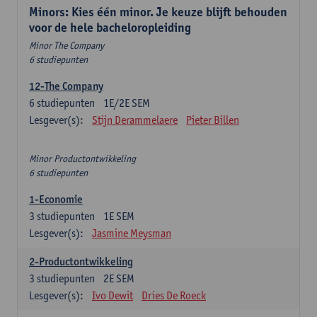
Minors: Kies één minor. Je keuze blijft behouden
voor de hele bacheloropleiding
Minor The Company
6 studiepunten
12-The Company
6
studiepunten
1E/2E SEM
Lesgever(s):
Stijn Derammelaere
Pieter Billen
Minor Productontwikkeling
6 studiepunten
1-Economie
3
studiepunten
1E SEM
Lesgever(s):
Jasmine Meysman
2-Productontwikkeling
3
studiepunten
2E SEM
Lesgever(s):
Ivo Dewit
Dries De Roeck