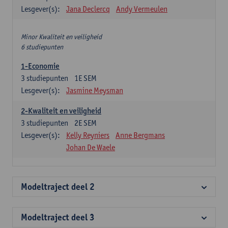
Lesgever(s):
Jana Declercq
Andy Vermeulen
Minor Kwaliteit en veiligheid
6 studiepunten
1-Economie
3
studiepunten
1E SEM
Lesgever(s):
Jasmine Meysman
2-Kwaliteit en veiligheid
3
studiepunten
2E SEM
Lesgever(s):
Kelly Reyniers
Anne Bergmans
Johan De Waele
Modeltraject deel 2
Modeltraject deel 3