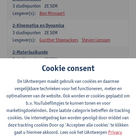
3
studiepunten
2E SEM
Lesgever(s):
Ben Minnaert
2-Kinematica en Dynamica
3
studiepunten
2E SEM
Lesgever(s):
Gunther Steenackers
Steven Lenssen
2-Materiaalkunde
3
studiepunten
2E SEM
Cookie consent
Lesgever(s):
Linda Beenaerts
2-Wiskunde
De UAntwerpen maakt gebruik van cookies en daarmee
3
studiepunten
2E SEM
vergelijkbare technieken voor het functioneren, meten en
Lesgever(s):
Rudi Penne
Jeffrey Cornelis
Kris Annaert
optimaliseren van de website. Ook worden er cookies geplaatst om
Stijn Dierckx
Annelies Fabri
b.v. YouTubefilmpjes te kunnen tonen en voor
Senne Ignoul
marketingdoeleinden. Deze laatste categorie betreffen de tracking
cookies. Uw internetgedrag kan worden gevolgd door middel van
Specifiek deel
deze tracking cookies Door op 'Accepteer alle cookies' te klikken
gaat u hiermee akkoord. Lees ook het UAntwerpen
Privacy
15 studiepunten