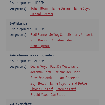
3
studiepunten
1E SEM
Lesgever(s):
Johan Blom
Hanne Bielen
Hanne Cuyx
Hannah Peeters
1-Wiskunde
6
studiepunten
1E SEM
Lesgever(s):
Rudi Penne
Jeffrey Cornelis
Kris Annaert
Stijn Dierckx
Annelies Fabri
Senne Ignoul
2-Academische vaardigheden
3
studiepunten
2E SEM
Lesgever(s):
Cedric Vuye
Paul De Meulenaere
Joachim Denil
Järi Van den Hoek
Steve Vanlanduit
Liam Anderson
Stijn Bellis
Hanne Cuyx
Brend De Coen
Thomas De Kerf
Fatemeh Latifi
Brecht Maes
Jan Stoop
2-Elektriciteit