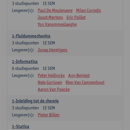
3
studiepunten
1E SEM
Lesgever(s):
Paul De Meulenaere
Milan Cornelis
Joost Mertens
Eric Paillet
Yon Vanommeslaeghe
1-Fluïdummechanica
3
studiepunten
1E SEM
Lesgever(s):
Jonas Hereijgers
1-Informatica
6
studiepunten
1E SEM
Lesgever(s):
Peter Hellinckx
Ann Beniest
Nele Gorissen
Rien Van Campenhout
Aaron Van Poecke
1-Inleiding tot de chemie
3
studiepunten
1E SEM
Lesgever(s):
Pieter Billen
1-Statica