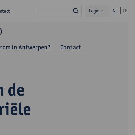
Login
ntact
NL
EN
zoek
)
rom in Antwerpen?
Contact
n de
riële