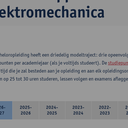
lektromechanica
heloropleiding heeft een driedelig modeltraject: drie opeenvo
punten per academiejaar (als je voltijds studeert). De
studiepun
 tijd die je zal besteden aan je opleiding en aan elk opleidings
n op 25 tot 30 uren studeren, lessen volgen en examens aflegge
26-
2025-
2024-
2023-
2022-
2
27
2026
2025
2024
2023