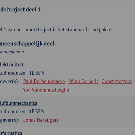
deltraject deel 1
l 1 van het modeltraject is het standaard startpakket.
meenschappelijk deel
studiepunten
lektriciteit
tudiepunten
1E SEM
gever(s):
Paul De Meulenaere
Milan Cornelis
Joost Mertens
Yon Vanommeslaeghe
Fluïdummechanica
tudiepunten
1E SEM
gever(s):
Jonas Hereijgers
nformatica