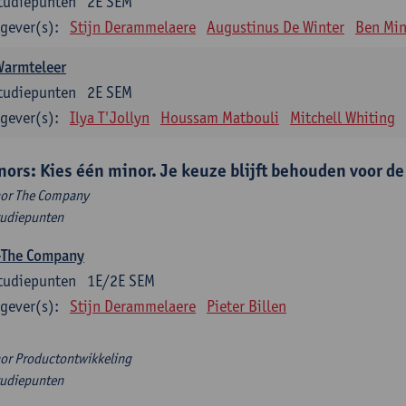
tudiepunten
2E SEM
gever(s):
Stijn Derammelaere
Augustinus De Winter
Ben Min
Warmteleer
tudiepunten
2E SEM
gever(s):
Ilya T'Jollyn
Houssam Matbouli
Mitchell Whiting
nors: Kies één minor. Je keuze blijft behouden voor d
or The Company
tudiepunten
-The Company
tudiepunten
1E/2E SEM
gever(s):
Stijn Derammelaere
Pieter Billen
or Productontwikkeling
tudiepunten