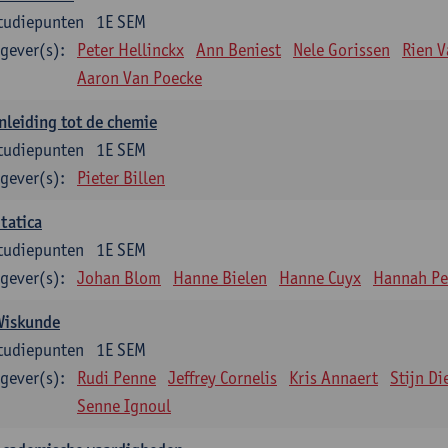
tudiepunten
1E SEM
gever(s):
Peter Hellinckx
Ann Beniest
Nele Gorissen
Rien 
Aaron Van Poecke
nleiding tot de chemie
tudiepunten
1E SEM
gever(s):
Pieter Billen
tatica
tudiepunten
1E SEM
gever(s):
Johan Blom
Hanne Bielen
Hanne Cuyx
Hannah Pe
Wiskunde
tudiepunten
1E SEM
gever(s):
Rudi Penne
Jeffrey Cornelis
Kris Annaert
Stijn Di
Senne Ignoul