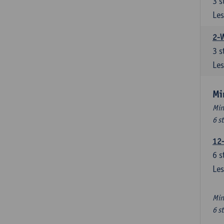
3
s
Les
2-
3
s
Les
Mi
Min
6 s
12
6
s
Les
Min
6 s