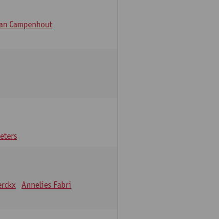
Van Campenhout
eters
erckx
Annelies Fabri