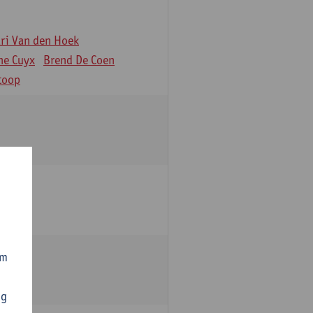
äri Van den Hoek
ne Cuyx
Brend De Coen
toop
om
ng