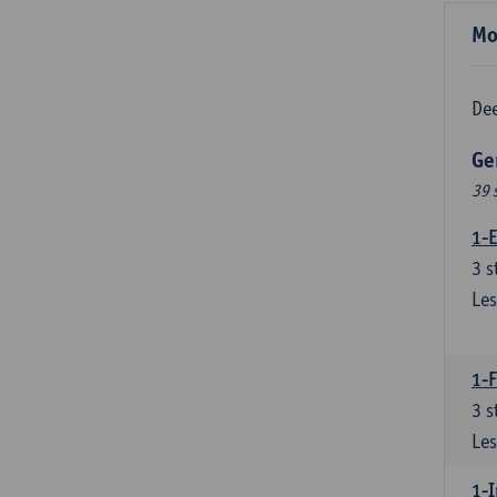
Mo
Dee
Ge
39 
1-E
3
s
Les
1-
3
s
Les
1-I