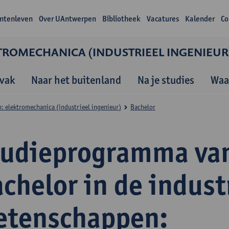
ntenleven
Over UAntwerpen
Bibliotheek
Vacatures
Kalender
Co
TROMECHANICA (INDUSTRIEEL INGENIEUR
vak
Naar het buitenland
Na je studies
Waa
: elektromechanica (industrieel ingenieur)
Bachelor
tudieprogramma va
chelor in de indust
etenschappen: