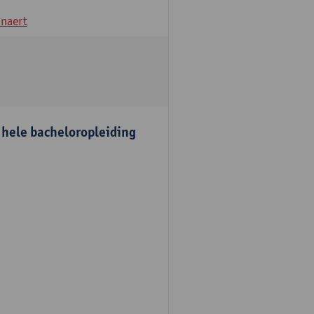
naert
e hele bacheloropleiding