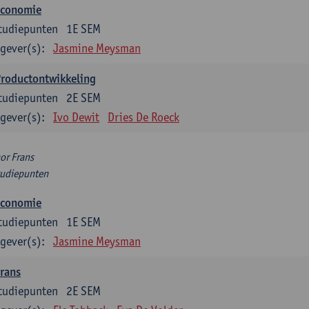
Economie
tudiepunten
1E SEM
gever(s):
Jasmine Meysman
Productontwikkeling
tudiepunten
2E SEM
gever(s):
Ivo Dewit
Dries De Roeck
or Frans
tudiepunten
Economie
tudiepunten
1E SEM
gever(s):
Jasmine Meysman
rans
tudiepunten
2E SEM