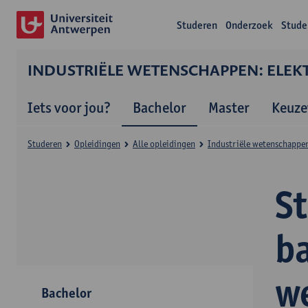
Studeren
Onderzoek
Stude
INDUSTRIËLE WETENSCHAPPEN: ELEK
Iets voor jou?
Bachelor
Master
Keuze
Studeren
Opleidingen
Alle opleidingen
Industriële wetenschappen
S
ba
w
Bachelor