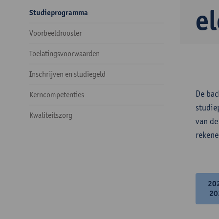
e
Studieprogramma
Voorbeeldrooster
Toelatingsvoorwaarden
Inschrijven en studiegeld
De bac
Kerncompetenties
studie
Kwaliteitszorg
van de
rekene
20
20