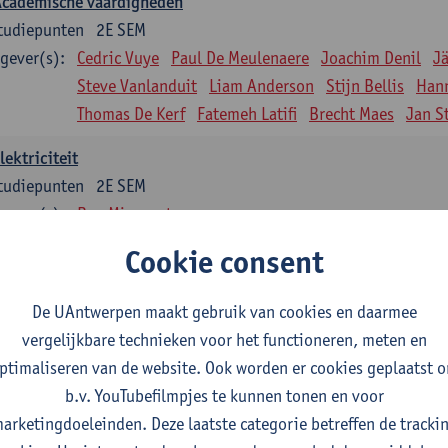
Academische vaardigheden
tudiepunten
2E SEM
gever(s):
Cedric Vuye
Paul De Meulenaere
Joachim Denil
J
Steve Vanlanduit
Liam Anderson
Stijn Bellis
Han
Thomas De Kerf
Fatemeh Latifi
Brecht Maes
Jan S
lektriciteit
tudiepunten
2E SEM
gever(s):
Ben Minnaert
Cookie consent
Kinematica en Dynamica
tudiepunten
2E SEM
De UAntwerpen maakt gebruik van cookies en daarmee
gever(s):
Gunther Steenackers
Steven Lenssen
vergelijkbare technieken voor het functioneren, meten en
Materiaalkunde
ptimaliseren van de website. Ook worden er cookies geplaatst 
tudiepunten
2E SEM
b.v. YouTubefilmpjes te kunnen tonen en voor
gever(s):
Linda Beenaerts
arketingdoeleinden. Deze laatste categorie betreffen de tracki