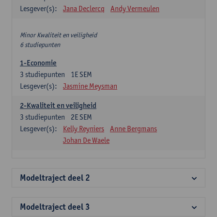
Lesgever(s):
Jana Declercq
Andy Vermeulen
Minor Kwaliteit en veiligheid
6 studiepunten
1-Economie
3
studiepunten
1E SEM
Lesgever(s):
Jasmine Meysman
2-Kwaliteit en veiligheid
3
studiepunten
2E SEM
Lesgever(s):
Kelly Reyniers
Anne Bergmans
Johan De Waele
Modeltraject deel 2
Modeltraject deel 3