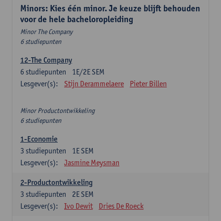
Minors: Kies één minor. Je keuze blijft behouden
voor de hele bacheloropleiding
Minor The Company
6 studiepunten
12-The Company
6
studiepunten
1E/2E SEM
Lesgever(s):
Stijn Derammelaere
Pieter Billen
Minor Productontwikkeling
6 studiepunten
1-Economie
3
studiepunten
1E SEM
Lesgever(s):
Jasmine Meysman
2-Productontwikkeling
3
studiepunten
2E SEM
Lesgever(s):
Ivo Dewit
Dries De Roeck