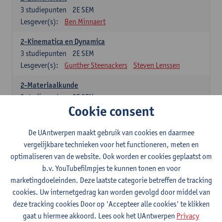
3
studiepunten
2E SEM
Lesgever(s):
Ben Minnaert
2-Kinematica en Dynamica
3
studiepunten
2E SEM
Lesgever(s):
Gunther Steenackers
Steven Lenssen
2-Materiaalkunde
3
studiepunten
2E SEM
Cookie consent
Lesgever(s):
Linda Beenaerts
2-Wiskunde
De UAntwerpen maakt gebruik van cookies en daarmee
3
studiepunten
2E SEM
vergelijkbare technieken voor het functioneren, meten en
Lesgever(s):
Rudi Penne
Jeffrey Cornelis
Kris Annaert
optimaliseren van de website. Ook worden er cookies geplaatst om
Stijn Dierckx
Annelies Fabri
b.v. YouTubefilmpjes te kunnen tonen en voor
Senne Ignoul
marketingdoeleinden. Deze laatste categorie betreffen de tracking
cookies. Uw internetgedrag kan worden gevolgd door middel van
Specifiek deel
deze tracking cookies Door op 'Accepteer alle cookies' te klikken
gaat u hiermee akkoord. Lees ook het UAntwerpen
Privacy
15 studiepunten