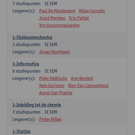
3
studiepunten
1E SEM
Lesgever(s):
Paul De Meulenaere
Milan Cornelis
Joost Mertens
Eric Paillet
Yon Vanommeslaeghe
1-Fluïdummechanica
3
studiepunten
1E SEM
Lesgever(s):
Jonas Hereijgers
1-Informatica
6
studiepunten
1E SEM
Lesgever(s):
Peter Hellinckx
Ann Beniest
Nele Gorissen
Rien Van Campenhout
Aaron Van Poecke
1-Inleiding tot de chemie
3
studiepunten
1E SEM
Lesgever(s):
Pieter Billen
1-Statica