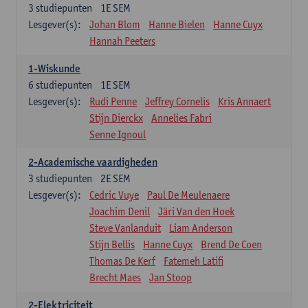
3
studiepunten
1E SEM
Lesgever(s):
Johan Blom
Hanne Bielen
Hanne Cuyx
Hannah Peeters
1-Wiskunde
6
studiepunten
1E SEM
Lesgever(s):
Rudi Penne
Jeffrey Cornelis
Kris Annaert
Stijn Dierckx
Annelies Fabri
Senne Ignoul
2-Academische vaardigheden
3
studiepunten
2E SEM
Lesgever(s):
Cedric Vuye
Paul De Meulenaere
Joachim Denil
Järi Van den Hoek
Steve Vanlanduit
Liam Anderson
Stijn Bellis
Hanne Cuyx
Brend De Coen
Thomas De Kerf
Fatemeh Latifi
Brecht Maes
Jan Stoop
2-Elektriciteit