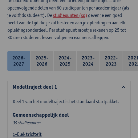
De bacheloropleiding heeft een driedelig modeltraject: drie
opeenvolgende delen van 60 studiepunten per academiejaar (als
je voltijds studeert). De
studiepunten (sp)
geven je een goed
beeld van de tijd die je zal besteden aan je opleiding en aan elk
opleidingsonderdeel. Per studiepunt moet je rekenen op 25 tot
30 uren studeren, lessen volgen en examens afleggen.
2026-
2025-
2024-
2023-
2022-
202
2027
2026
2025
2024
2023
202
Modeltraject deel 1
Deel 1 van het modeltraject is het standaard startpakket.
Gemeenschappelijk deel
39 studiepunten
1-Elektriciteit