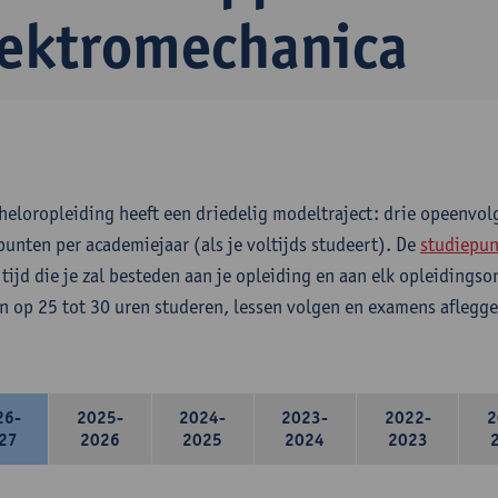
lektromechanica
heloropleiding heeft een driedelig modeltraject: drie opeenvo
punten per academiejaar (als je voltijds studeert). De
studiepun
 tijd die je zal besteden aan je opleiding en aan elk opleidings
n op 25 tot 30 uren studeren, lessen volgen en examens aflegge
26-
2025-
2024-
2023-
2022-
2
27
2026
2025
2024
2023