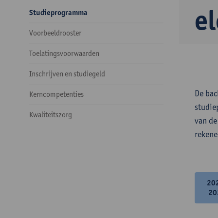
e
Studieprogramma
Voorbeeldrooster
Toelatingsvoorwaarden
Inschrijven en studiegeld
De bac
Kerncompetenties
studie
Kwaliteitszorg
van de
rekene
20
20