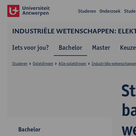
Studeren
Onderzoek
Stude
INDUSTRIËLE WETENSCHAPPEN: ELEK
Iets voor jou?
Bachelor
Master
Keuze
Studeren
Opleidingen
Alle opleidingen
Industriële wetenschappen
S
ba
w
Bachelor