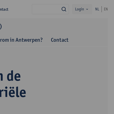
Login
ntact
NL
EN
zoek
)
rom in Antwerpen?
Contact
n de
riële