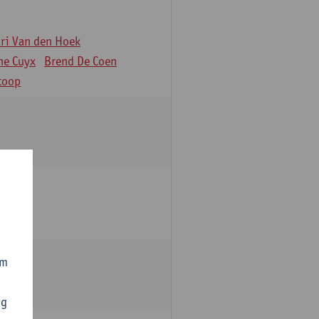
äri Van den Hoek
ne Cuyx
Brend De Coen
toop
om
ng