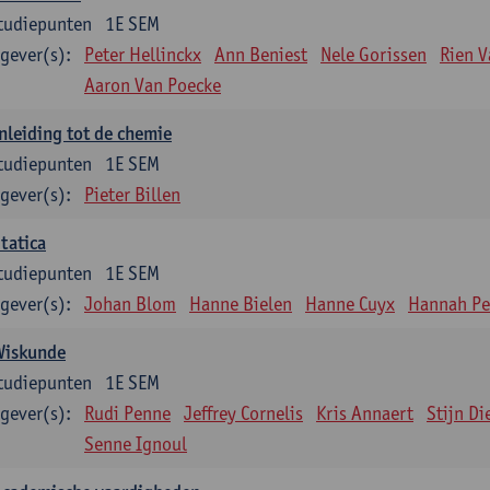
tudiepunten
1E SEM
gever(s):
Peter Hellinckx
Ann Beniest
Nele Gorissen
Rien 
Aaron Van Poecke
nleiding tot de chemie
tudiepunten
1E SEM
gever(s):
Pieter Billen
tatica
tudiepunten
1E SEM
gever(s):
Johan Blom
Hanne Bielen
Hanne Cuyx
Hannah Pe
Wiskunde
tudiepunten
1E SEM
gever(s):
Rudi Penne
Jeffrey Cornelis
Kris Annaert
Stijn Di
Senne Ignoul