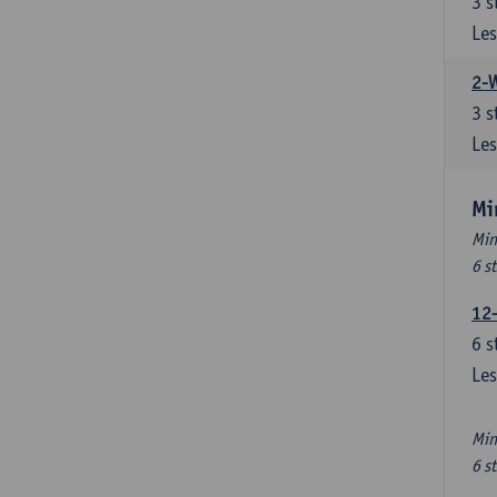
3
s
Les
2-
3
s
Les
Mi
Min
6 s
12
6
s
Les
Min
6 s