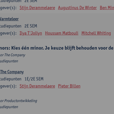
tudiepunten
2E SEM
gever(s):
Stijn Derammelaere
Augustinus De Winter
Ben Min
Warmteleer
tudiepunten
2E SEM
gever(s):
Ilya T'Jollyn
Houssam Matbouli
Mitchell Whiting
nors: Kies één minor. Je keuze blijft behouden voor d
or The Company
tudiepunten
-The Company
tudiepunten
1E/2E SEM
gever(s):
Stijn Derammelaere
Pieter Billen
or Productontwikkeling
tudiepunten