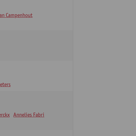
Van Campenhout
eters
erckx
Annelies Fabri