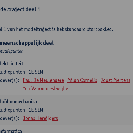
deltraject deel 1
l 1 van het modeltraject is het standaard startpakket.
meenschappelijk deel
studiepunten
lektriciteit
tudiepunten
1E SEM
gever(s):
Paul De Meulenaere
Milan Cornelis
Joost Mertens
Yon Vanommeslaeghe
Fluïdummechanica
tudiepunten
1E SEM
gever(s):
Jonas Hereijgers
nformatica