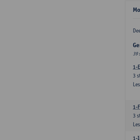
Mo
Dee
Ge
39 
1-E
3
s
Les
1-
3
s
Les
1-I