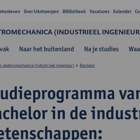
ntenleven
Over UAntwerpen
Bibliotheek
Vacatures
Kalender
Co
TROMECHANICA (INDUSTRIEEL INGENIEUR
vak
Naar het buitenland
Na je studies
Waa
: elektromechanica (industrieel ingenieur)
Bachelor
tudieprogramma va
chelor in de indust
etenschappen: