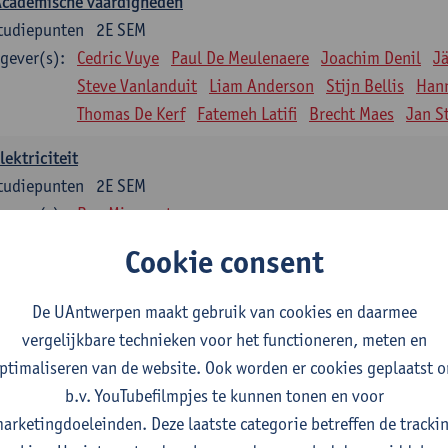
Academische vaardigheden
tudiepunten
2E SEM
gever(s):
Cedric Vuye
Paul De Meulenaere
Joachim Denil
J
Steve Vanlanduit
Liam Anderson
Stijn Bellis
Han
Thomas De Kerf
Fatemeh Latifi
Brecht Maes
Jan S
lektriciteit
tudiepunten
2E SEM
gever(s):
Ben Minnaert
Cookie consent
Kinematica en Dynamica
tudiepunten
2E SEM
De UAntwerpen maakt gebruik van cookies en daarmee
gever(s):
Gunther Steenackers
Steven Lenssen
vergelijkbare technieken voor het functioneren, meten en
Materiaalkunde
ptimaliseren van de website. Ook worden er cookies geplaatst 
tudiepunten
2E SEM
b.v. YouTubefilmpjes te kunnen tonen en voor
gever(s):
Linda Beenaerts
arketingdoeleinden. Deze laatste categorie betreffen de tracki