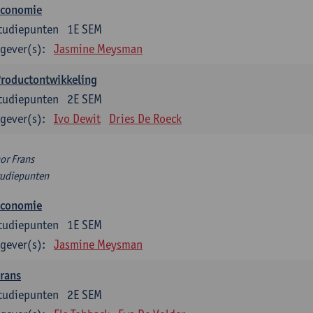
Economie
tudiepunten
1E SEM
gever(s):
Jasmine Meysman
Productontwikkeling
tudiepunten
2E SEM
gever(s):
Ivo Dewit
Dries De Roeck
or Frans
tudiepunten
Economie
tudiepunten
1E SEM
gever(s):
Jasmine Meysman
rans
tudiepunten
2E SEM