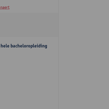
naert
e hele bacheloropleiding