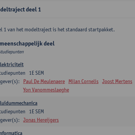
deltraject deel 1
l 1 van het modeltraject is het standaard startpakket.
meenschappelijk deel
studiepunten
lektriciteit
tudiepunten
1E SEM
gever(s):
Paul De Meulenaere
Milan Cornelis
Joost Mertens
Yon Vanommeslaeghe
Fluïdummechanica
tudiepunten
1E SEM
gever(s):
Jonas Hereijgers
nformatica