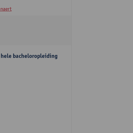
naert
e hele bacheloropleiding