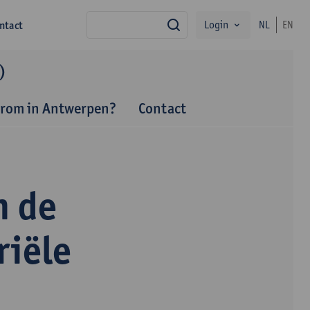
Login
ntact
NL
EN
zoek
)
rom in Antwerpen?
Contact
n de
riële