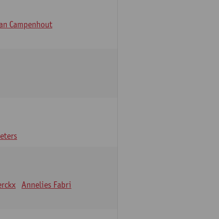
Van Campenhout
eters
erckx
Annelies Fabri