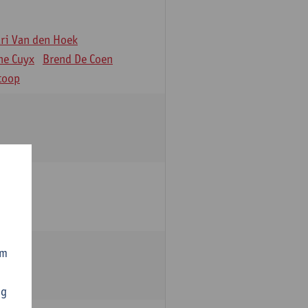
äri Van den Hoek
ne Cuyx
Brend De Coen
toop
om
ng