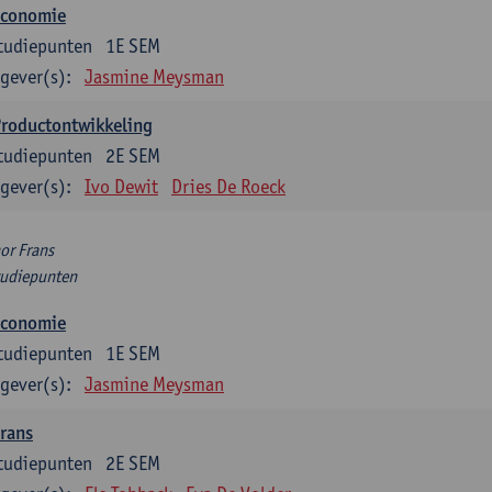
Economie
tudiepunten
1E SEM
gever(s):
Jasmine Meysman
Productontwikkeling
tudiepunten
2E SEM
gever(s):
Ivo Dewit
Dries De Roeck
or Frans
tudiepunten
Economie
tudiepunten
1E SEM
gever(s):
Jasmine Meysman
rans
tudiepunten
2E SEM