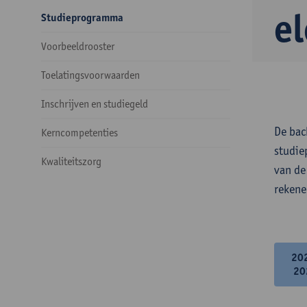
e
Studieprogramma
Voorbeeldrooster
Toelatingsvoorwaarden
Inschrijven en studiegeld
De bac
Kerncompetenties
studie
Kwaliteitszorg
van de
rekene
20
20