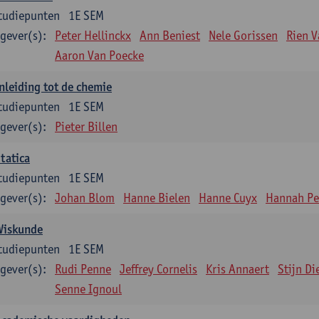
tudiepunten
1E SEM
gever(s):
Peter Hellinckx
Ann Beniest
Nele Gorissen
Rien 
Aaron Van Poecke
nleiding tot de chemie
tudiepunten
1E SEM
gever(s):
Pieter Billen
tatica
tudiepunten
1E SEM
gever(s):
Johan Blom
Hanne Bielen
Hanne Cuyx
Hannah Pe
Wiskunde
tudiepunten
1E SEM
gever(s):
Rudi Penne
Jeffrey Cornelis
Kris Annaert
Stijn Di
Senne Ignoul