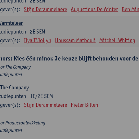
tudiepunten
2E SEM
gever(s):
Stijn Derammelaere
Augustinus De Winter
Ben Min
Warmteleer
tudiepunten
2E SEM
gever(s):
Ilya T'Jollyn
Houssam Matbouli
Mitchell Whiting
nors: Kies één minor. Je keuze blijft behouden voor d
or The Company
tudiepunten
-The Company
tudiepunten
1E/2E SEM
gever(s):
Stijn Derammelaere
Pieter Billen
or Productontwikkeling
tudiepunten