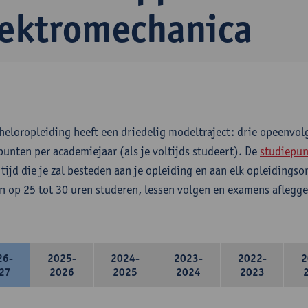
lektromechanica
heloropleiding heeft een driedelig modeltraject: drie opeenvo
punten per academiejaar (als je voltijds studeert). De
studiepun
 tijd die je zal besteden aan je opleiding en aan elk opleidings
n op 25 tot 30 uren studeren, lessen volgen en examens aflegge
26-
2025-
2024-
2023-
2022-
2
27
2026
2025
2024
2023