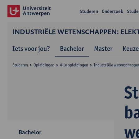
Studeren
Onderzoek
Stude
INDUSTRIËLE WETENSCHAPPEN: ELEK
Iets voor jou?
Bachelor
Master
Keuze
Studeren
Opleidingen
Alle opleidingen
Industriële wetenschappen
S
ba
w
Bachelor