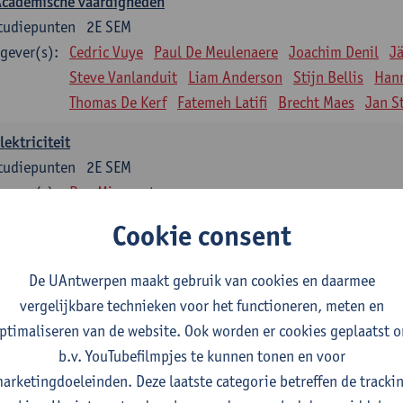
Academische vaardigheden
tudiepunten
2E SEM
gever(s):
Cedric Vuye
Paul De Meulenaere
Joachim Denil
J
Steve Vanlanduit
Liam Anderson
Stijn Bellis
Han
Thomas De Kerf
Fatemeh Latifi
Brecht Maes
Jan S
lektriciteit
tudiepunten
2E SEM
gever(s):
Ben Minnaert
Cookie consent
Kinematica en Dynamica
tudiepunten
2E SEM
De UAntwerpen maakt gebruik van cookies en daarmee
gever(s):
Gunther Steenackers
Steven Lenssen
vergelijkbare technieken voor het functioneren, meten en
Materiaalkunde
ptimaliseren van de website. Ook worden er cookies geplaatst 
tudiepunten
2E SEM
b.v. YouTubefilmpjes te kunnen tonen en voor
gever(s):
Linda Beenaerts
arketingdoeleinden. Deze laatste categorie betreffen de tracki