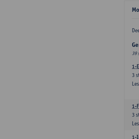
Mo
Dee
Ge
39 
1-E
3
s
Les
1-
3
s
Les
1-I