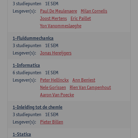
3
studiepunten
1E SEM
Lesgever(s):
Paul De Meulenaere
Milan Cornelis
Joost Mertens
Eric Paillet
Yon Vanommeslaeghe
1-Fluïdummechanica
3
studiepunten
1E SEM
Lesgever(s):
Jonas Hereijgers
1-Informatica
6
studiepunten
1E SEM
Lesgever(s):
Peter Hellinckx
Ann Beniest
Nele Gorissen
Rien Van Campenhout
Aaron Van Poecke
1-Inleiding tot de chemie
3
studiepunten
1E SEM
Lesgever(s):
Pieter Billen
1-Statica