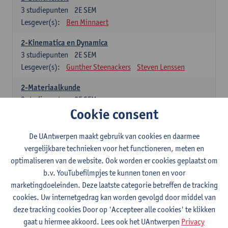
3
studiepunten
2E SEM
Lesgever(s):
Ben Minnaert
2-Kinematica en Dynamica
3
studiepunten
2E SEM
Lesgever(s):
Gunther Steenackers
Steven Lenssen
2-Materiaalkunde
3
studiepunten
2E SEM
Cookie consent
Lesgever(s):
Linda Beenaerts
2-Wiskunde
De UAntwerpen maakt gebruik van cookies en daarmee
3
studiepunten
2E SEM
vergelijkbare technieken voor het functioneren, meten en
Lesgever(s):
Rudi Penne
Jeffrey Cornelis
Kris Annaert
optimaliseren van de website. Ook worden er cookies geplaatst om
Stijn Dierckx
Annelies Fabri
b.v. YouTubefilmpjes te kunnen tonen en voor
Senne Ignoul
marketingdoeleinden. Deze laatste categorie betreffen de tracking
cookies. Uw internetgedrag kan worden gevolgd door middel van
Specifiek deel
deze tracking cookies Door op 'Accepteer alle cookies' te klikken
gaat u hiermee akkoord. Lees ook het UAntwerpen
Privacy
15 studiepunten