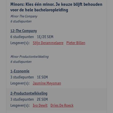
Minors: Kies één minor. Je keuze blijft behouden
voor de hele bacheloropleiding
Minor The Company
6 studiepunten
12-The Company
6
studiepunten
1E/2E SEM
Lesgever(s):
Stijn Derammelaere
Pieter Billen
Minor Productontwikkeling
6 studiepunten
1-Economie
3
studiepunten
1E SEM
Lesgever(s):
Jasmine Meysman
2-Productontwikkeling
3
studiepunten
2E SEM
Lesgever(s):
Ivo Dewit
Dries De Roeck