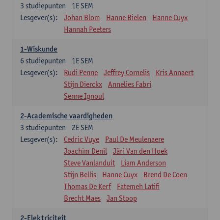
3
studiepunten
1E SEM
Lesgever(s):
Johan Blom
Hanne Bielen
Hanne Cuyx
Hannah Peeters
1-Wiskunde
6
studiepunten
1E SEM
Lesgever(s):
Rudi Penne
Jeffrey Cornelis
Kris Annaert
Stijn Dierckx
Annelies Fabri
Senne Ignoul
2-Academische vaardigheden
3
studiepunten
2E SEM
Lesgever(s):
Cedric Vuye
Paul De Meulenaere
Joachim Denil
Järi Van den Hoek
Steve Vanlanduit
Liam Anderson
Stijn Bellis
Hanne Cuyx
Brend De Coen
Thomas De Kerf
Fatemeh Latifi
Brecht Maes
Jan Stoop
2-Elektriciteit