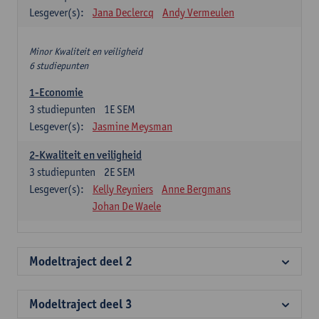
Lesgever(s):
Jana Declercq
Andy Vermeulen
Minor Kwaliteit en veiligheid
6 studiepunten
1-Economie
3
studiepunten
1E SEM
Lesgever(s):
Jasmine Meysman
2-Kwaliteit en veiligheid
3
studiepunten
2E SEM
Lesgever(s):
Kelly Reyniers
Anne Bergmans
Johan De Waele
Modeltraject deel 2
Modeltraject deel 3