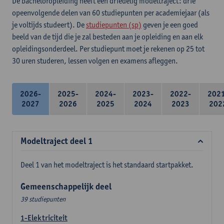
De bacheloropleiding heeft een driedelig modeltraject: drie
opeenvolgende delen van 60 studiepunten per academiejaar (als
je voltijds studeert). De
studiepunten (sp)
geven je een goed
beeld van de tijd die je zal besteden aan je opleiding en aan elk
opleidingsonderdeel. Per studiepunt moet je rekenen op 25 tot
30 uren studeren, lessen volgen en examens afleggen.
2026-
2025-
2024-
2023-
2022-
202
2027
2026
2025
2024
2023
202
Modeltraject deel 1
Deel 1 van het modeltraject is het standaard startpakket.
Gemeenschappelijk deel
39 studiepunten
1-Elektriciteit