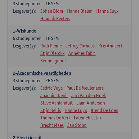
3
studiepunten
1E SEM
Lesgever(s):
Johan Blom
Hanne Bielen
Hanne Cuyx
Hannah Peeters
1-Wiskunde
6
studiepunten
1E SEM
Lesgever(s):
Rudi Penne
Jeffrey Cornelis
Kris Annaert
Stijn Dierckx
Annelies Fabri
Senne Ignoul
2-Academische vaardigheden
3
studiepunten
2E SEM
Lesgever(s):
Cedric Vuye
Paul De Meulenaere
Joachim Denil
Järi Van den Hoek
Steve Vanlanduit
Liam Anderson
Stijn Bellis
Hanne Cuyx
Brend De Coen
Thomas De Kerf
Fatemeh Latifi
Brecht Maes
Jan Stoop
2-Elektriciteit