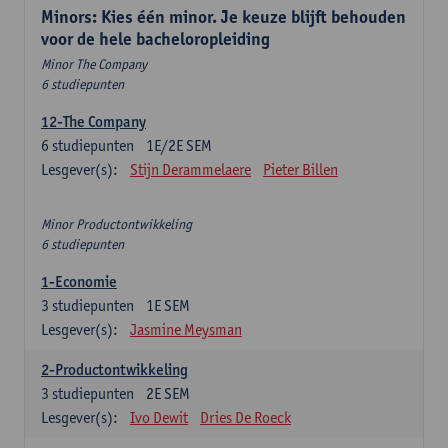
Minors: Kies één minor. Je keuze blijft behouden
voor de hele bacheloropleiding
Minor The Company
6 studiepunten
12-The Company
6
studiepunten
1E/2E SEM
Lesgever(s):
Stijn Derammelaere
Pieter Billen
Minor Productontwikkeling
6 studiepunten
1-Economie
3
studiepunten
1E SEM
Lesgever(s):
Jasmine Meysman
2-Productontwikkeling
3
studiepunten
2E SEM
Lesgever(s):
Ivo Dewit
Dries De Roeck