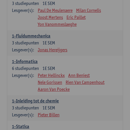
3
studiepunten
1E SEM
Lesgever(s):
Paul De Meulenaere
Milan Cornelis
Joost Mertens
Eric Paillet
Yon Vanommeslaeghe
1-Fluïdummechanica
3
studiepunten
1E SEM
Lesgever(s):
Jonas Hereijgers
1-Informatica
6
studiepunten
1E SEM
Lesgever(s):
Peter Hellinckx
Ann Beniest
Nele Gorissen
Rien Van Campenhout
Aaron Van Poecke
1-Inleiding tot de chemie
3
studiepunten
1E SEM
Lesgever(s):
Pieter Billen
1-Statica