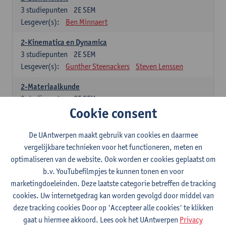
3
studiepunten
2E SEM
Lesgever(s):
Ben Minnaert
2-Kinematica en Dynamica
3
studiepunten
2E SEM
Lesgever(s):
Gunther Steenackers
Steven Lenssen
2-Materiaalkunde
3
studiepunten
2E SEM
Cookie consent
Lesgever(s):
Linda Beenaerts
2-Wiskunde
De UAntwerpen maakt gebruik van cookies en daarmee
3
studiepunten
2E SEM
vergelijkbare technieken voor het functioneren, meten en
Lesgever(s):
Rudi Penne
Jeffrey Cornelis
Kris Annaert
optimaliseren van de website. Ook worden er cookies geplaatst om
Stijn Dierckx
Annelies Fabri
b.v. YouTubefilmpjes te kunnen tonen en voor
Senne Ignoul
marketingdoeleinden. Deze laatste categorie betreffen de tracking
cookies. Uw internetgedrag kan worden gevolgd door middel van
Specifiek deel
deze tracking cookies Door op 'Accepteer alle cookies' te klikken
gaat u hiermee akkoord. Lees ook het UAntwerpen
Privacy
15 studiepunten