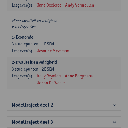
Lesgever(s):
Jana Declercq
Andy Vermeulen
Minor Kwaliteit en veiligheid
6 studiepunten
1-Economie
3
studiepunten
1E SEM
Lesgever(s):
Jasmine Meysman
2-Kwaliteit en veiligheid
3
studiepunten
2E SEM
Lesgever(s):
Kelly Reyniers
Anne Bergmans
Johan De Waele
Modeltraject deel 2
Modeltraject deel 3