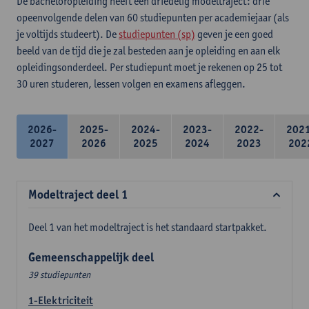
De bacheloropleiding heeft een driedelig modeltraject: drie
opeenvolgende delen van 60 studiepunten per academiejaar (als
je voltijds studeert). De
studiepunten (sp)
geven je een goed
beeld van de tijd die je zal besteden aan je opleiding en aan elk
opleidingsonderdeel. Per studiepunt moet je rekenen op 25 tot
30 uren studeren, lessen volgen en examens afleggen.
2026-
2025-
2024-
2023-
2022-
202
2027
2026
2025
2024
2023
202
Modeltraject deel 1
Deel 1 van het modeltraject is het standaard startpakket.
Gemeenschappelijk deel
39 studiepunten
1-Elektriciteit