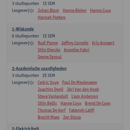
3
studiepunten
1E SEM
Lesgever(s):
Johan Blom
Hanne Bielen
Hanne Cuyx
Hannah Peeters
1-Wiskunde
6
studiepunten
1E SEM
Lesgever(s):
Rudi Penne
Jeffrey Cornelis
Kris Annaert
Stijn Dierckx
Annelies Fabri
Senne Ignoul
2-Academische vaardigheden
3
studiepunten
2E SEM
Lesgever(s):
Cedric Vuye
Paul De Meulenaere
Joachim Denil
Järi Van den Hoek
Steve Vanlanduit
Liam Anderson
Stijn Bellis
Hanne Cuyx
Brend De Coen
Thomas De Kerf
Fatemeh Latifi
Brecht Maes
Jan Stoop
2-Elektriciteit