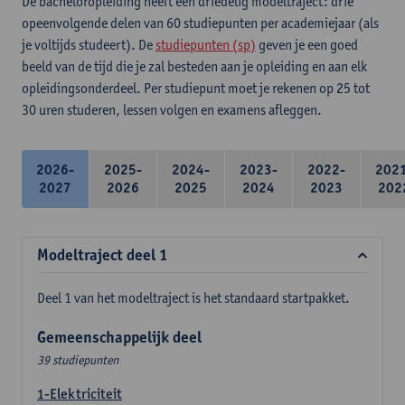
De bacheloropleiding heeft een driedelig modeltraject: drie
opeenvolgende delen van 60 studiepunten per academiejaar (als
je voltijds studeert). De
studiepunten (sp)
geven je een goed
beeld van de tijd die je zal besteden aan je opleiding en aan elk
opleidingsonderdeel. Per studiepunt moet je rekenen op 25 tot
30 uren studeren, lessen volgen en examens afleggen.
2026-
2025-
2024-
2023-
2022-
202
2027
2026
2025
2024
2023
202
Modeltraject deel 1
Deel 1 van het modeltraject is het standaard startpakket.
Gemeenschappelijk deel
39 studiepunten
1-Elektriciteit