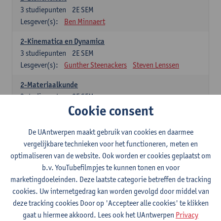
3
studiepunten
2E SEM
Lesgever(s):
Ben Minnaert
2-Kinematica en Dynamica
3
studiepunten
2E SEM
Lesgever(s):
Gunther Steenackers
Steven Lenssen
2-Materiaalkunde
3
studiepunten
2E SEM
Cookie consent
Lesgever(s):
Linda Beenaerts
2-Wiskunde
De UAntwerpen maakt gebruik van cookies en daarmee
3
studiepunten
2E SEM
vergelijkbare technieken voor het functioneren, meten en
Lesgever(s):
Rudi Penne
Jeffrey Cornelis
Kris Annaert
optimaliseren van de website. Ook worden er cookies geplaatst om
Stijn Dierckx
Annelies Fabri
b.v. YouTubefilmpjes te kunnen tonen en voor
Senne Ignoul
marketingdoeleinden. Deze laatste categorie betreffen de tracking
cookies. Uw internetgedrag kan worden gevolgd door middel van
Specifiek deel
deze tracking cookies Door op 'Accepteer alle cookies' te klikken
gaat u hiermee akkoord. Lees ook het UAntwerpen
Privacy
15 studiepunten