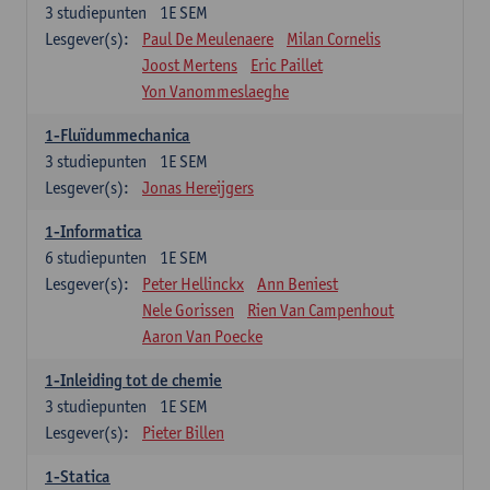
3
studiepunten
1E SEM
Lesgever(s):
Paul De Meulenaere
Milan Cornelis
Joost Mertens
Eric Paillet
Yon Vanommeslaeghe
1-Fluïdummechanica
3
studiepunten
1E SEM
Lesgever(s):
Jonas Hereijgers
1-Informatica
6
studiepunten
1E SEM
Lesgever(s):
Peter Hellinckx
Ann Beniest
Nele Gorissen
Rien Van Campenhout
Aaron Van Poecke
1-Inleiding tot de chemie
3
studiepunten
1E SEM
Lesgever(s):
Pieter Billen
1-Statica