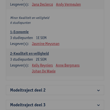
Lesgever(s):
Jana Declercq
Andy Vermeulen
Minor Kwaliteit en veiligheid
6 studiepunten
1-Economie
3
studiepunten
1E SEM
Lesgever(s):
Jasmine Meysman
2-Kwaliteit en veiligheid
3
studiepunten
2E SEM
Lesgever(s):
Kelly Reyniers
Anne Bergmans
Johan De Waele
Modeltraject deel 2
Modeltraject deel 3