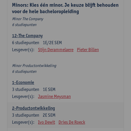
Minors: Kies één minor. Je keuze blijft behouden
voor de hele bacheloropleiding
Minor The Company
6 studiepunten
12-The Company
6
studiepunten
1E/2E SEM
Lesgever(s):
Stijn Derammelaere
Pieter Billen
Minor Productontwikkeling
6 studiepunten
1-Economie
3
studiepunten
1E SEM
Lesgever(s):
Jasmine Meysman
2-Productontwikkeling
3
studiepunten
2E SEM
Lesgever(s):
Ivo Dewit
Dries De Roeck