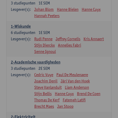
3
studiepunten
1E SEM
Lesgever(s):
Johan Blom
Hanne Bielen
Hanne Cuyx
Hannah Peeters
1-Wiskunde
6
studiepunten
1E SEM
Lesgever(s):
Rudi Penne
Jeffrey Cornelis
Kris Annaert
Stijn Dierckx
Annelies Fabri
Senne Ignoul
2-Academische vaardigheden
3
studiepunten
2E SEM
Lesgever(s):
Cedric Vuye
Paul De Meulenaere
Joachim Denil
Järi Van den Hoek
Steve Vanlanduit
Liam Anderson
Stijn Bellis
Hanne Cuyx
Brend De Coen
Thomas De Kerf
Fatemeh Latifi
Brecht Maes
Jan Stoop
2-Elektriciteit