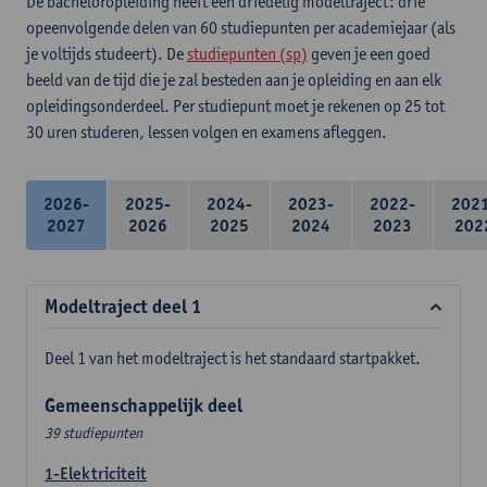
De bacheloropleiding heeft een driedelig modeltraject: drie
opeenvolgende delen van 60 studiepunten per academiejaar (als
je voltijds studeert). De
studiepunten (sp)
geven je een goed
beeld van de tijd die je zal besteden aan je opleiding en aan elk
opleidingsonderdeel. Per studiepunt moet je rekenen op 25 tot
30 uren studeren, lessen volgen en examens afleggen.
2026-
2025-
2024-
2023-
2022-
202
2027
2026
2025
2024
2023
202
Modeltraject deel 1
Deel 1 van het modeltraject is het standaard startpakket.
Gemeenschappelijk deel
39 studiepunten
1-Elektriciteit