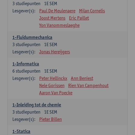
3
studiepunten
1E SEM
Lesgever(s):
Paul De Meulenaere
Milan Cornelis
Joost Mertens
Eric Paillet
Yon Vanommeslaeghe
1-Fluïdummechanica
3
studiepunten
1E SEM
Lesgever(s):
Jonas Hereijgers
1-Informatica
6
studiepunten
1E SEM
Lesgever(s):
Peter Hellinckx
Ann Beniest
Nele Gorissen
Rien Van Campenhout
Aaron Van Poecke
1-Inleiding tot de chemie
3
studiepunten
1E SEM
Lesgever(s):
Pieter Billen
1-Statica