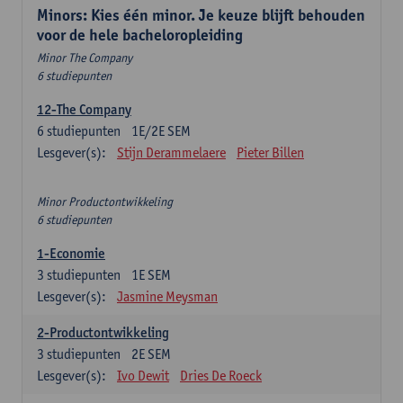
Minors: Kies één minor. Je keuze blijft behouden
voor de hele bacheloropleiding
Minor The Company
6 studiepunten
12-The Company
6
studiepunten
1E/2E SEM
Lesgever(s):
Stijn Derammelaere
Pieter Billen
Minor Productontwikkeling
6 studiepunten
1-Economie
3
studiepunten
1E SEM
Lesgever(s):
Jasmine Meysman
2-Productontwikkeling
3
studiepunten
2E SEM
Lesgever(s):
Ivo Dewit
Dries De Roeck