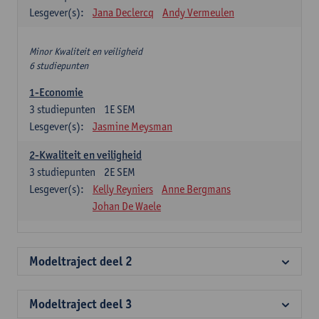
Lesgever(s):
Jana Declercq
Andy Vermeulen
Minor Kwaliteit en veiligheid
6 studiepunten
1-Economie
3
studiepunten
1E SEM
Lesgever(s):
Jasmine Meysman
2-Kwaliteit en veiligheid
3
studiepunten
2E SEM
Lesgever(s):
Kelly Reyniers
Anne Bergmans
Johan De Waele
Modeltraject deel 2
Modeltraject deel 3