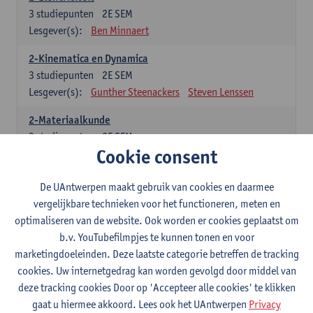
3
studiepunten
2E SEM
Lesgever(s):
Ben Minnaert
2-Kinematica en Dynamica
3
studiepunten
2E SEM
Lesgever(s):
Gunther Steenackers
Steven Lenssen
2-Materiaalkunde
3
studiepunten
2E SEM
Cookie consent
Lesgever(s):
Linda Beenaerts
2-Wiskunde
De UAntwerpen maakt gebruik van cookies en daarmee
3
studiepunten
2E SEM
vergelijkbare technieken voor het functioneren, meten en
Lesgever(s):
Rudi Penne
Jeffrey Cornelis
Kris Annaert
optimaliseren van de website. Ook worden er cookies geplaatst om
Stijn Dierckx
Annelies Fabri
b.v. YouTubefilmpjes te kunnen tonen en voor
Senne Ignoul
marketingdoeleinden. Deze laatste categorie betreffen de tracking
cookies. Uw internetgedrag kan worden gevolgd door middel van
Specifiek deel
deze tracking cookies Door op 'Accepteer alle cookies' te klikken
gaat u hiermee akkoord. Lees ook het UAntwerpen
Privacy
15 studiepunten