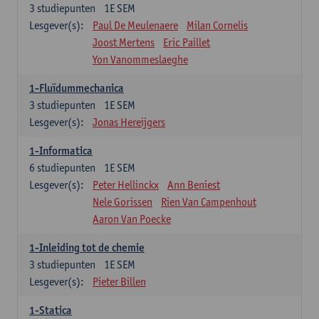
3
studiepunten
1E SEM
Lesgever(s):
Paul De Meulenaere
Milan Cornelis
Joost Mertens
Eric Paillet
Yon Vanommeslaeghe
1-Fluïdummechanica
3
studiepunten
1E SEM
Lesgever(s):
Jonas Hereijgers
1-Informatica
6
studiepunten
1E SEM
Lesgever(s):
Peter Hellinckx
Ann Beniest
Nele Gorissen
Rien Van Campenhout
Aaron Van Poecke
1-Inleiding tot de chemie
3
studiepunten
1E SEM
Lesgever(s):
Pieter Billen
1-Statica