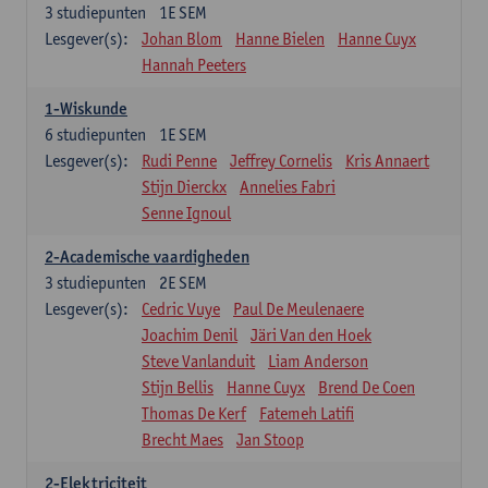
3
studiepunten
1E SEM
Lesgever(s):
Johan Blom
Hanne Bielen
Hanne Cuyx
Hannah Peeters
1-Wiskunde
6
studiepunten
1E SEM
Lesgever(s):
Rudi Penne
Jeffrey Cornelis
Kris Annaert
Stijn Dierckx
Annelies Fabri
Senne Ignoul
2-Academische vaardigheden
3
studiepunten
2E SEM
Lesgever(s):
Cedric Vuye
Paul De Meulenaere
Joachim Denil
Järi Van den Hoek
Steve Vanlanduit
Liam Anderson
Stijn Bellis
Hanne Cuyx
Brend De Coen
Thomas De Kerf
Fatemeh Latifi
Brecht Maes
Jan Stoop
2-Elektriciteit