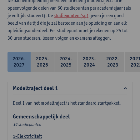
De bacheloropleiding heeft een driedelig modeltraject: drie
opeenvolgende delen van 60 studiepunten per academiejaar (als
je voltijds studeert). De
studiepunten (sp)
geven je een goed
beeld van de tijd die je zal besteden aan je opleiding en aan elk
opleidingsonderdeel. Per studiepunt moet je rekenen op 25 tot
30 uren studeren, lessen volgen en examens afleggen.
2026-
2025-
2024-
2023-
2022-
202
2027
2026
2025
2024
2023
202
Modeltraject deel 1
Deel 1 van het modeltraject is het standaard startpakket.
Gemeenschappelijk deel
39 studiepunten
1-Elektriciteit