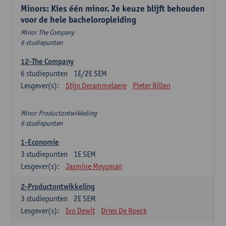
Minors: Kies één minor. Je keuze blijft behouden
voor de hele bacheloropleiding
Minor The Company
6 studiepunten
12-The Company
6
studiepunten
1E/2E SEM
Lesgever(s):
Stijn Derammelaere
Pieter Billen
Minor Productontwikkeling
6 studiepunten
1-Economie
3
studiepunten
1E SEM
Lesgever(s):
Jasmine Meysman
2-Productontwikkeling
3
studiepunten
2E SEM
Lesgever(s):
Ivo Dewit
Dries De Roeck