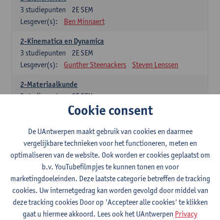
3
studiepunten
2E SEM
Lesgever(s):
Ben Minnaert
2-Kinematica en Dynamica
3
studiepunten
2E SEM
Lesgever(s):
Gunther Steenackers
Steven Lenssen
2-Materiaalkunde
3
studiepunten
2E SEM
Cookie consent
Lesgever(s):
Linda Beenaerts
2-Wiskunde
De UAntwerpen maakt gebruik van cookies en daarmee
3
studiepunten
2E SEM
vergelijkbare technieken voor het functioneren, meten en
Lesgever(s):
Rudi Penne
Jeffrey Cornelis
Kris Annaert
optimaliseren van de website. Ook worden er cookies geplaatst om
Stijn Dierckx
Annelies Fabri
b.v. YouTubefilmpjes te kunnen tonen en voor
Senne Ignoul
marketingdoeleinden. Deze laatste categorie betreffen de tracking
cookies. Uw internetgedrag kan worden gevolgd door middel van
Specifiek deel
deze tracking cookies Door op 'Accepteer alle cookies' te klikken
gaat u hiermee akkoord. Lees ook het UAntwerpen
Privacy
15 studiepunten