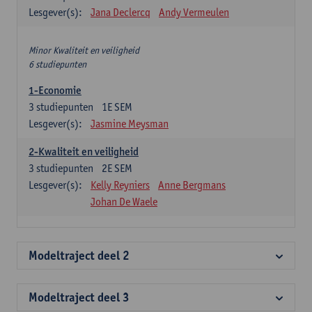
Lesgever(s):
Jana Declercq
Andy Vermeulen
Minor Kwaliteit en veiligheid
6 studiepunten
1-Economie
3
studiepunten
1E SEM
Lesgever(s):
Jasmine Meysman
2-Kwaliteit en veiligheid
3
studiepunten
2E SEM
Lesgever(s):
Kelly Reyniers
Anne Bergmans
Johan De Waele
Modeltraject deel 2
Modeltraject deel 3