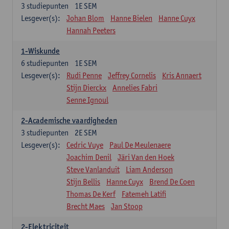
3
studiepunten
1E SEM
Lesgever(s):
Johan Blom
Hanne Bielen
Hanne Cuyx
Hannah Peeters
1-Wiskunde
6
studiepunten
1E SEM
Lesgever(s):
Rudi Penne
Jeffrey Cornelis
Kris Annaert
Stijn Dierckx
Annelies Fabri
Senne Ignoul
2-Academische vaardigheden
3
studiepunten
2E SEM
Lesgever(s):
Cedric Vuye
Paul De Meulenaere
Joachim Denil
Järi Van den Hoek
Steve Vanlanduit
Liam Anderson
Stijn Bellis
Hanne Cuyx
Brend De Coen
Thomas De Kerf
Fatemeh Latifi
Brecht Maes
Jan Stoop
2-Elektriciteit