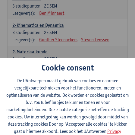
3
studiepunten
2E SEM
Lesgever(s):
Ben Minnaert
2-Kinematica en Dynamica
3
studiepunten
2E SEM
Lesgever(s):
Gunther Steenackers
Steven Lenssen
2-Materiaalkunde
3
studiepunten
2E SEM
Cookie consent
Lesgever(s):
Linda Beenaerts
2-Wiskunde
De UAntwerpen maakt gebruik van cookies en daarmee
3
studiepunten
2E SEM
vergelijkbare technieken voor het functioneren, meten en
Lesgever(s):
Rudi Penne
Jeffrey Cornelis
Kris Annaert
optimaliseren van de website. Ook worden er cookies geplaatst om
Stijn Dierckx
Annelies Fabri
b.v. YouTubefilmpjes te kunnen tonen en voor
Senne Ignoul
marketingdoeleinden. Deze laatste categorie betreffen de tracking
cookies. Uw internetgedrag kan worden gevolgd door middel van
Specifiek deel
deze tracking cookies Door op 'Accepteer alle cookies' te klikken
gaat u hiermee akkoord. Lees ook het UAntwerpen
Privacy
15 studiepunten