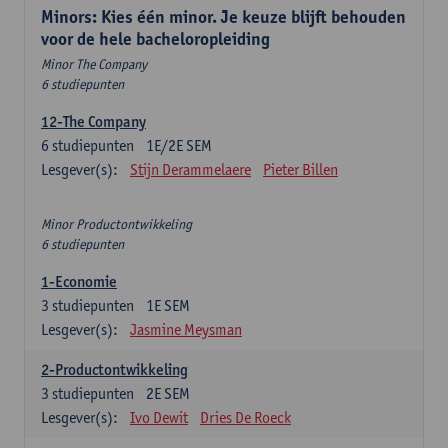
Minors: Kies één minor. Je keuze blijft behouden
voor de hele bacheloropleiding
Minor The Company
6 studiepunten
12-The Company
6
studiepunten
1E/2E SEM
Lesgever(s):
Stijn Derammelaere
Pieter Billen
Minor Productontwikkeling
6 studiepunten
1-Economie
3
studiepunten
1E SEM
Lesgever(s):
Jasmine Meysman
2-Productontwikkeling
3
studiepunten
2E SEM
Lesgever(s):
Ivo Dewit
Dries De Roeck