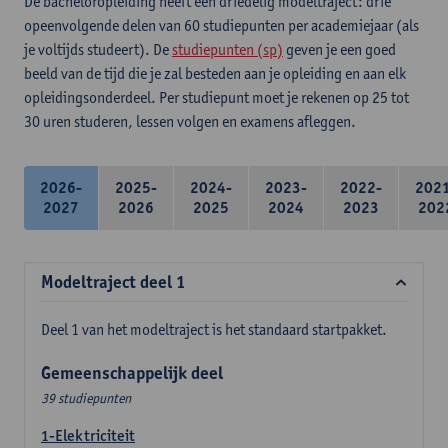
De bacheloropleiding heeft een driedelig modeltraject: drie
opeenvolgende delen van 60 studiepunten per academiejaar (als
je voltijds studeert). De
studiepunten (sp)
geven je een goed
beeld van de tijd die je zal besteden aan je opleiding en aan elk
opleidingsonderdeel. Per studiepunt moet je rekenen op 25 tot
30 uren studeren, lessen volgen en examens afleggen.
2026-
2025-
2024-
2023-
2022-
202
2027
2026
2025
2024
2023
202
Modeltraject deel 1
Deel 1 van het modeltraject is het standaard startpakket.
Gemeenschappelijk deel
39 studiepunten
1-Elektriciteit