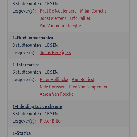
3
studiepunten
1E SEM
Lesgever(s):
Paul De Meulenaere
Milan Cornelis
Joost Mertens
Eric Paillet
Yon Vanommeslaeghe
1-Fluïdummechanica
3
studiepunten
1E SEM
Lesgever(s):
Jonas Hereijgers
1-Informatica
6
studiepunten
1E SEM
Lesgever(s):
Peter Hellinckx
Ann Beniest
Nele Gorissen
Rien Van Campenhout
Aaron Van Poecke
1-Inleiding tot de chemie
3
studiepunten
1E SEM
Lesgever(s):
Pieter Billen
1-Statica