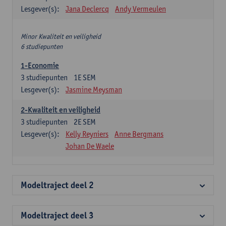
Lesgever(s):
Jana Declercq
Andy Vermeulen
Minor Kwaliteit en veiligheid
6 studiepunten
1-Economie
3
studiepunten
1E SEM
Lesgever(s):
Jasmine Meysman
2-Kwaliteit en veiligheid
3
studiepunten
2E SEM
Lesgever(s):
Kelly Reyniers
Anne Bergmans
Johan De Waele
Modeltraject deel 2
Modeltraject deel 3