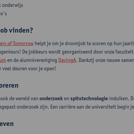
t onderwijs
o's
job vinden?
ers of Tomorrow
helpt je om je droomjob te scoren op hun jaarli
ngenieurs! De jobbeurs wordt georganiseerd door onze facultei
ium
en de alumnivereniging
DavingA
. Dankzij onze nauwe samen
r veel deuren voor je open!
oreren
 ook de wereld van
onderzoek
en
spitstechnologie
induiken. D
egepast onderzoek zijn. Een carrière aan de universiteit begin 
even