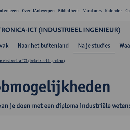
ntenleven
Over UAntwerpen
Bibliotheek
Vacatures
Kalender
Co
RONICA-ICT (INDUSTRIEEL INGENIEUR)
vak
Naar het buitenland
Na je studies
Waa
 elektronica-ICT (industrieel ingenieur)
obmogelijkheden
kan je doen met een diploma industriële wete