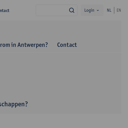
Login
ntact
NL
EN
zoek
rom in Antwerpen?
Contact
nschappen?