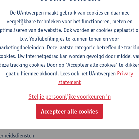
 zak erg gewild op de arbeidsmarkt. Met een masterdiploma op z
 succesvolle loopbaan in een
snel evoluerende, innovatieve 
De UAntwerpen maakt gebruik van cookies en daarmee
cus, ontwerper, ontwikkelaar of zelfstandige
:
vergelijkbare technieken voor het functioneren, meten en
ptimaliseren van de website. Ook worden er cookies geplaatst 
innovatieve industrie van de toekomst, met
b.v. YouTubefilmpjes te kunnen tonen en voor
arketingdoeleinden. Deze laatste categorie betreffen de tracki
t Internet of Things,
cookies. Uw internetgedrag kan worden gevolgd door middel va
imme sensoren,
deze tracking cookies Door op 'Accepteer alle cookies' te klikke
ificiële intelligentie,
gaat u hiermee akkoord. Lees ook het UAntwerpen
Privacy
oud-omgevingen en
statement
art cities en smart factories.
ok traditionelere bedrijven hebben industrieel ingenieurs elektr
Stel je persoonlijke voorkeuren in
emische bedrijven
Accepteer alle cookies
ghtechbedrijven
nken
erheidsdiensten