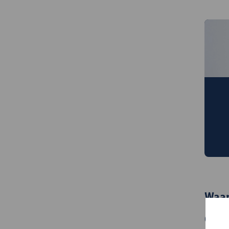
O
v
Wa
Waar
Omdat 