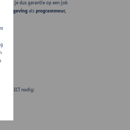
ak heb je dus garantie op een job
werkomgeving
als
programmeur,
om
ng
n
n
onica-ICT nodig:​