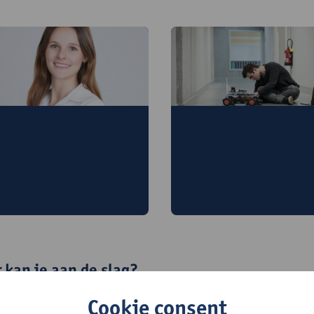
nze oud-studenten
Doctoreren
ertellen
Onderzoek doen iets voo
ar werken ze nu?
jou?
 kan je aan de slag?
ICT’er een
knelpuntberoep
is, ben je met jouw diploma indust
Cookie consent