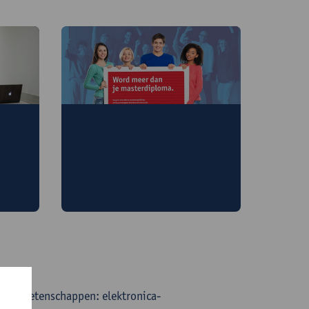
Lesgeven
Wil je lesgeven? Volg na je
r
studies nog een educatieve
master.
riële wetenschappen: elektronica-