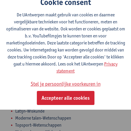
Cookie consent
Als je
niet geslaagd
bent raden we echter wél aan dat je je
studiekeuze heroverweegt, of een
gesprek inboekt met een
De UAntwerpen maakt gebruik van cookies en daarmee
studietrajectbegeleider
. De starttoets heeft immers een sterk
vergelijkbare technieken voor het functioneren, meten en
voorspellende waarde; als je resultaten op de starttoets niet goed
optimaliseren van de website. Ook worden er cookies geplaatst om
waren, is de kans groot dat je resultaten doorheen de opleiding
b.v. YouTubefilmpjes te kunnen tonen en voor
ook onvoldoende zijn.
marketingdoeleinden. Deze laatste categorie betreffen de tracking
cookies. Uw internetgedrag kan worden gevolgd door middel van
2. Vooropleiding
deze tracking cookies Door op 'Accepteer alle cookies' te klikken
gaat u hiermee akkoord. Lees ook het UAntwerpen
Privacy
Deze opleidingen zijn de ideale vooropleidingen om industriële
statement
wetenschappen aan de universiteit te studeren:
Doorstroomfinaliteit domeinoverschrijdend:
Stel je persoonlijke voorkeuren in
Economie-Wiskunde
Grieks-Wiskunde
Accepteer alle cookies
Latijn-Wetenschappen
Latijn-Wiskunde
Moderne talen-Wetenschappen
Topsport-Wetenschappen