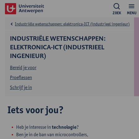
ZOEK
MENU
Industriële wetenschappen: elektronica-ICT (industrieel ingenieur)
INDUSTRIËLE WETENSCHAPPEN:
ELEKTRONICA-ICT (INDUSTRIEEL
INGENIEUR)
Bereid je voor
Proeflessen
Schrijf je in
Iets voor jou?
Heb je interesse in
technologie
?
Ben je in de ban van microcontrollers,