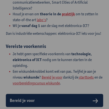
communicatienetwerken, Smart Cities of Artificial
Intelligence?
Houd je ervan om
theorie in de
praktijk
om te zetten in
state-of-the art
labo's
?
Wil je
vanaf dag 1
aan de slag met elektronica-ICT?
Dan is industriële wetenschappen: elektronica-ICT iets voor jou!
Vereiste voorkennis
Je hebt geen specifieke voorkennis van
technologie,
elektronica of ICT
nodig om te kunnen starten in de
opleiding.
Een wiskundeknobbel komt wél van pas. Twijfel je aan je
niveau
wiskunde
?
Bereid je voor
dankzij de
starttoets
en de
voorbereidingscursus wiskunde
.
Bereid je voor