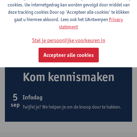
cookies. Uw internetgedrag kan worden gevolgd door middel van
Vraag over inschrijven, studieprogramma
deze tracking cookies Door op 'Accepteer alle cookies' te klikken
samenstellen...?
gaat u hiermee akkoord. Lees ook het UAntwerpen
Privacy
statement
Raadpleeg de helpdesk
Stel je persoonlijke voorkeuren in
Accepteer alle cookies
Kom kennismaken
5
Infodag
sep
Twijfel je? We helpen je om de knoop door te hakken.