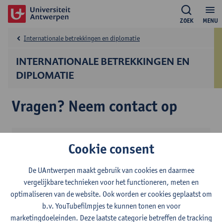
ZOEK
MENU
Internationale betrekkingen en diplomatie
INTERNATIONALE BETREKKINGEN EN
DIPLOMATIE
Vragen? Neem contact op
Contact
Cookie consent
Vraag over voorbereidings -of schakelprogramma?
De UAntwerpen maakt gebruik van cookies en daarmee
Contacteer studietrajectbegeleider Ann Aertssen
vergelijkbare technieken voor het functioneren, meten en
optimaliseren van de website. Ook worden er cookies geplaatst om
Toon e-mailadres
b.v. YouTubefilmpjes te kunnen tonen en voor
marketingdoeleinden. Deze laatste categorie betreffen de tracking