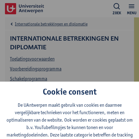
ZOEK
MENU
Internationale betrekkingen en diplomatie
INTERNATIONALE BETREKKINGEN EN
DIPLOMATIE
Toelatingsvoorwaarden
Voorbereidingsprogramma
Schakelprogramma
Cookie consent
Toelating en inschrijven
De UAntwerpen maakt gebruik van cookies en daarmee
vergelijkbare technieken voor het functioneren, meten en
All set?
optimaliseren van de website. Ook worden er cookies geplaatst om
b.v. YouTubefilmpjes te kunnen tonen en voor
Volg de inschrijvingsprocedure
marketingdoeleinden. Deze laatste categorie betreffen de tracking