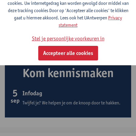
cookies. Uw internetgedrag kan worden gevolgd door middel van
deze tracking cookies Door op 'Accepteer alle cookies' te klikken
gaat u hiermee akkoord. Lees ook het UAntwerpen
Privacy
Studiegeld
statement
Vrijstellingen aanvragen
Stel je persoonlijke voorkeuren in
Accepteer alle cookies
Kom kennismaken
5
Infodag
sep
Twijfel je? We helpen je om de knoop door te hakken.