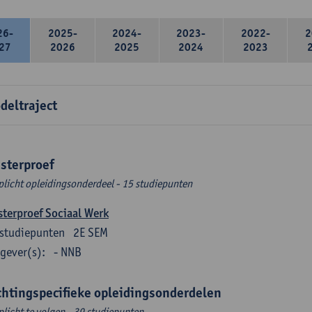
26-
2025-
2024-
2023-
2022-
2
27
2026
2025
2024
2023
deltraject
sterproef
plicht opleidingsonderdeel - 15 studiepunten
terproef Sociaal Werk
studiepunten
2E SEM
gever(s):
- NNB
chtingspecifieke opleidingsonderdelen
plicht te volgen - 39 studiepunten