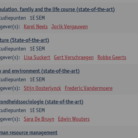
ulation, family and the life course (state-of-the-art)
tudiepunten
1E SEM
gever(s):
Karel Neels
Jorik Vergauwen
ture (State-of-the-art)
tudiepunten
1E SEM
gever(s):
Lisa Suckert
Gert Verschraegen
Robbe Geerts
y and environment (state-of-the-art)
tudiepunten
1E SEM
gever(s):
Stijn Oosterlynck
Frederic Vandermoere
ondheidssociologie (state-of-the-art)
tudiepunten
1E SEM
gever(s):
Sara De Bruyn
Edwin Wouters
man resource management