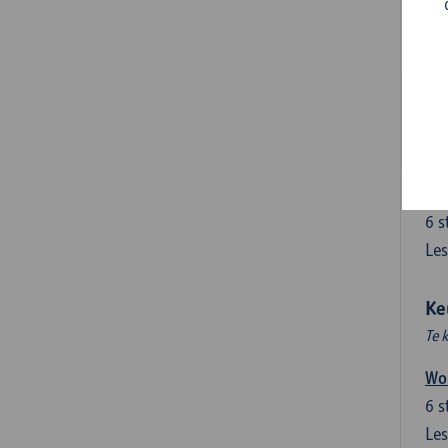
6
s
Les
Lab
3
s
Les
Ha
6
s
Les
Ke
Te 
Wor
6
s
Les