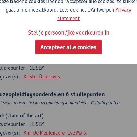
deze tracking cookies Door op 'Accepteer alle cookies' te klikke
tudiepunten
2E SEM
gaat u hiermee akkoord. Lees ook het UAntwerpen
Privacy
gever(s):
Mieke Schrooten
statement
o Sociale Impactevaluatie
Stel je persoonlijke voorkeuren in
tudiepunten
2E SEM
gever(s):
Leen Sebrechts
Accepteer alle cookies
ndelingsmodellen
tudiepunten
1E SEM
gever(s):
Kristel Driessens
uzeopleidingsonderdelen 6 studiepunten
kiezen uit deze lijst keuzeopleidingsonderdelen - 6 studiepunten
k (state-of-the-art)
tudiepunten
1E SEM
gever(s):
Kim De Meulenaere
Ive Marx