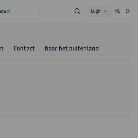
Login
ntact
NL
EN
zoek
en
Contact
Naar het buitenland