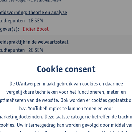
eidsvorming: theorie en analyse
tudiepunten
1E SEM
gever(s):
Didier Boost
eidspraktijk in de welvaartsstaat
tudiepunten
2E SEM
gever(s):
Peter Raeymaeckers
Cookie consent
delijk sociaal Werk
tudiepunten
1E SEM
De UAntwerpen maakt gebruik van cookies en daarmee
gever(s):
Stijn Oosterlynck
Pieter Cools
vergelijkbare technieken voor het functioneren, meten en
ptimaliseren van de website. Ook worden er cookies geplaatst 
ernance en sociale innovatie
b.v. YouTubefilmpjes te kunnen tonen en voor
tudiepunten
1E SEM
arketingdoeleinden. Deze laatste categorie betreffen de tracki
gever(s):
Pieter Cools
cookies. Uw internetgedrag kan worden gevolgd door middel va
d, diversiteit en transnationaal sociaal werk