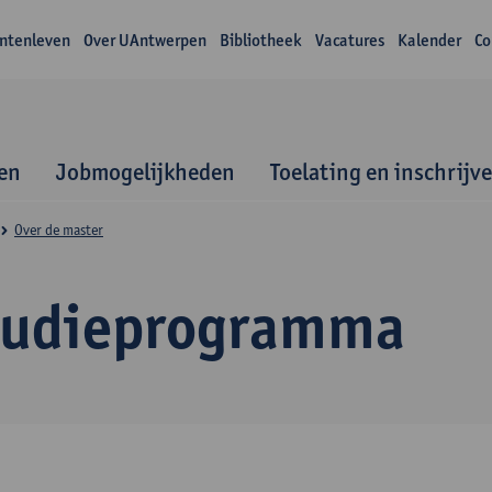
ntenleven
Over UAntwerpen
Bibliotheek
Vacatures
Kalender
Co
en
Jobmogelijkheden
Toelating en inschrijv
Over de master
tudieprogramma