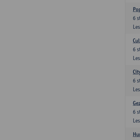
Pop
6
s
Les
Cul
6
s
Les
Cit
6
s
Les
Gez
6
s
Les
Hu