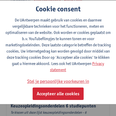
Lesgever(s):
Stijn Oosterlynck
Pieter Cools
Cookie consent
Governance en sociale innovatie
6
studiepunten
1E SEM
De UAntwerpen maakt gebruik van cookies en daarmee
Lesgever(s):
Pieter Cools
vergelijkbare technieken voor het functioneren, meten en
optimaliseren van de website. Ook worden er cookies geplaatst om
Stad, diversiteit en transnationaal sociaal werk
b.v. YouTubefilmpjes te kunnen tonen en voor
6
studiepunten
2E SEM
marketingdoeleinden. Deze laatste categorie betreffen de tracking
Lesgever(s):
Mieke Schrooten
cookies. Uw internetgedrag kan worden gevolgd door middel van
Labo Sociale Impactevaluatie
deze tracking cookies Door op 'Accepteer alle cookies' te klikken
3
studiepunten
2E SEM
gaat u hiermee akkoord. Lees ook het UAntwerpen
Privacy
Lesgever(s):
Leen Sebrechts
statement
Handelingsmodellen
Stel je persoonlijke voorkeuren in
6
studiepunten
1E SEM
Lesgever(s):
Kristel Driessens
Accepteer alle cookies
Keuzeopleidingsonderdelen 6 studiepunten
Te kiezen uit deze lijst keuzeopleidingsonderdelen - 6