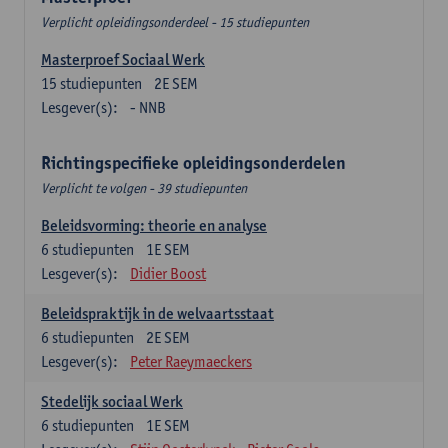
Verplicht opleidingsonderdeel - 15 studiepunten
Masterproef Sociaal Werk
15
studiepunten
2E SEM
Lesgever(s):
- NNB
Richtingspecifieke opleidingsonderdelen
Verplicht te volgen - 39 studiepunten
Beleidsvorming: theorie en analyse
6
studiepunten
1E SEM
Lesgever(s):
Didier Boost
Beleidspraktijk in de welvaartsstaat
6
studiepunten
2E SEM
Lesgever(s):
Peter Raeymaeckers
Stedelijk sociaal Werk
6
studiepunten
1E SEM