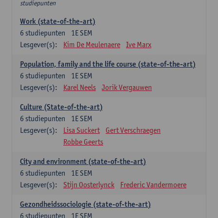
studiepunten
Work (state-of-the-art)
6
studiepunten
1E SEM
Lesgever(s):
Kim De Meulenaere
Ive Marx
Population, family and the life course (state-of-the-art)
6
studiepunten
1E SEM
Lesgever(s):
Karel Neels
Jorik Vergauwen
Culture (State-of-the-art)
6
studiepunten
1E SEM
Lesgever(s):
Lisa Suckert
Gert Verschraegen
Robbe Geerts
City and environment (state-of-the-art)
6
studiepunten
1E SEM
Lesgever(s):
Stijn Oosterlynck
Frederic Vandermoere
Gezondheidssociologie (state-of-the-art)
6
studiepunten
1E SEM