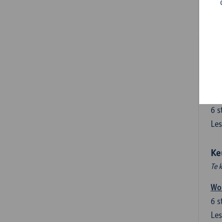
6
s
Les
Lab
3
s
Les
Ha
6
s
Les
Ke
Te 
Wor
6
s
Les