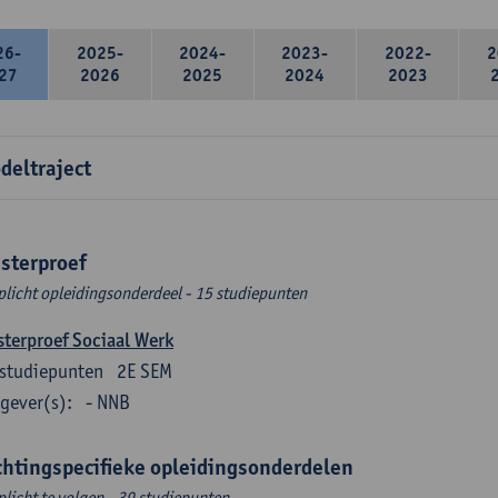
26-
2025-
2024-
2023-
2022-
2
27
2026
2025
2024
2023
deltraject
sterproef
plicht opleidingsonderdeel - 15 studiepunten
terproef Sociaal Werk
studiepunten
2E SEM
gever(s):
- NNB
chtingspecifieke opleidingsonderdelen
plicht te volgen - 39 studiepunten