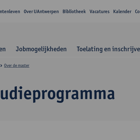
ntenleven
Over UAntwerpen
Bibliotheek
Vacatures
Kalender
Co
en
Jobmogelijkheden
Toelating en inschrijv
Over de master
tudieprogramma