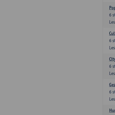
Pop
6
s
Les
Cul
6
s
Les
Cit
6
s
Les
Gez
6
s
Les
Hu