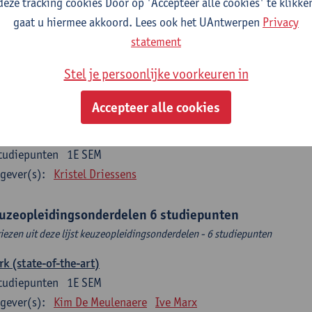
deze tracking cookies Door op 'Accepteer alle cookies' te klikke
tudiepunten
2E SEM
gaat u hiermee akkoord. Lees ook het UAntwerpen
Privacy
gever(s):
Mieke Schrooten
statement
o Sociale Impactevaluatie
Stel je persoonlijke voorkeuren in
tudiepunten
2E SEM
gever(s):
Leen Sebrechts
Accepteer alle cookies
ndelingsmodellen
tudiepunten
1E SEM
gever(s):
Kristel Driessens
uzeopleidingsonderdelen 6 studiepunten
kiezen uit deze lijst keuzeopleidingsonderdelen - 6 studiepunten
k (state-of-the-art)
tudiepunten
1E SEM
gever(s):
Kim De Meulenaere
Ive Marx