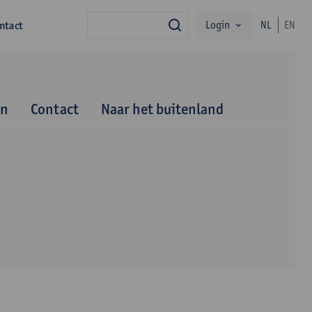
Login
ntact
NL
EN
zoek
en
Contact
Naar het buitenland