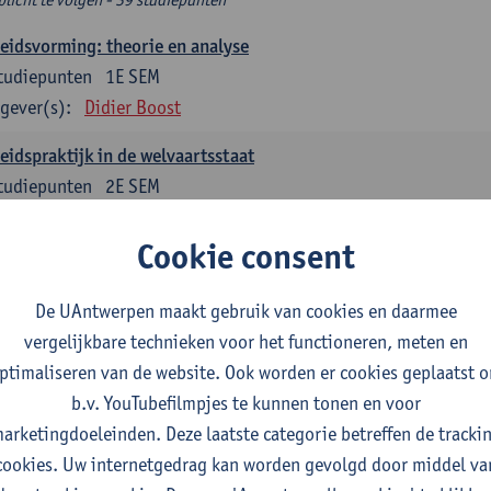
eidsvorming: theorie en analyse
tudiepunten
1E SEM
gever(s):
Didier Boost
eidspraktijk in de welvaartsstaat
tudiepunten
2E SEM
gever(s):
Peter Raeymaeckers
Cookie consent
delijk sociaal Werk
tudiepunten
1E SEM
De UAntwerpen maakt gebruik van cookies en daarmee
gever(s):
Stijn Oosterlynck
Pieter Cools
vergelijkbare technieken voor het functioneren, meten en
ptimaliseren van de website. Ook worden er cookies geplaatst 
ernance en sociale innovatie
b.v. YouTubefilmpjes te kunnen tonen en voor
tudiepunten
1E SEM
arketingdoeleinden. Deze laatste categorie betreffen de tracki
gever(s):
Pieter Cools
cookies. Uw internetgedrag kan worden gevolgd door middel va
d, diversiteit en transnationaal sociaal werk