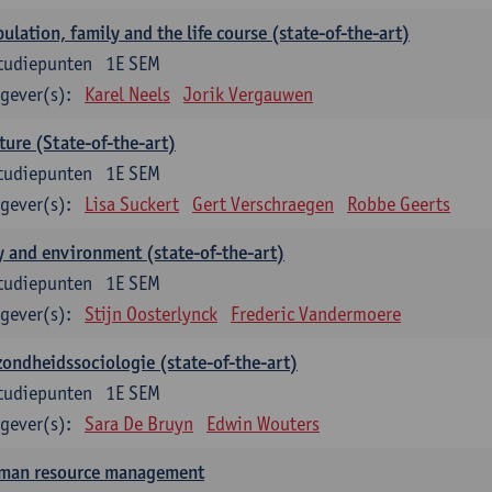
ulation, family and the life course (state-of-the-art)
tudiepunten
1E SEM
gever(s):
Karel Neels
Jorik Vergauwen
ture (State-of-the-art)
tudiepunten
1E SEM
gever(s):
Lisa Suckert
Gert Verschraegen
Robbe Geerts
y and environment (state-of-the-art)
tudiepunten
1E SEM
gever(s):
Stijn Oosterlynck
Frederic Vandermoere
ondheidssociologie (state-of-the-art)
tudiepunten
1E SEM
gever(s):
Sara De Bruyn
Edwin Wouters
man resource management