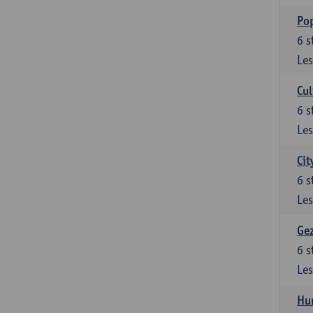
Pop
6
s
Les
Cul
6
s
Les
Cit
6
s
Les
Gez
6
s
Les
Hu