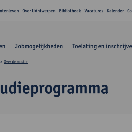
ntenleven
Over UAntwerpen
Bibliotheek
Vacatures
Kalender
Co
en
Jobmogelijkheden
Toelating en inschrijv
Over de master
tudieprogramma