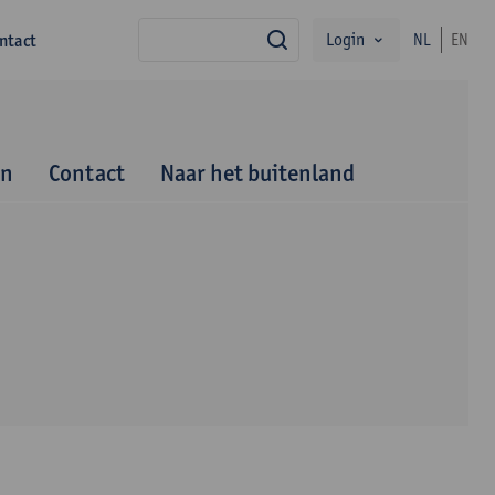
Login
ntact
NL
EN
zoek
en
Contact
Naar het buitenland