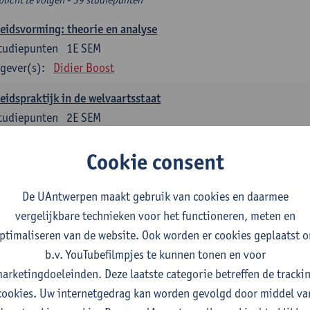
eidsvorming: theorie en analyse
tudiepunten
1E SEM
gever(s):
Didier Boost
eidspraktijk in de welvaartsstaat
tudiepunten
2E SEM
gever(s):
Peter Raeymaeckers
Cookie consent
delijk sociaal Werk
tudiepunten
1E SEM
De UAntwerpen maakt gebruik van cookies en daarmee
gever(s):
Stijn Oosterlynck
Pieter Cools
vergelijkbare technieken voor het functioneren, meten en
ptimaliseren van de website. Ook worden er cookies geplaatst 
ernance en sociale innovatie
b.v. YouTubefilmpjes te kunnen tonen en voor
tudiepunten
1E SEM
arketingdoeleinden. Deze laatste categorie betreffen de tracki
gever(s):
Pieter Cools
cookies. Uw internetgedrag kan worden gevolgd door middel va
d, diversiteit en transnationaal sociaal werk