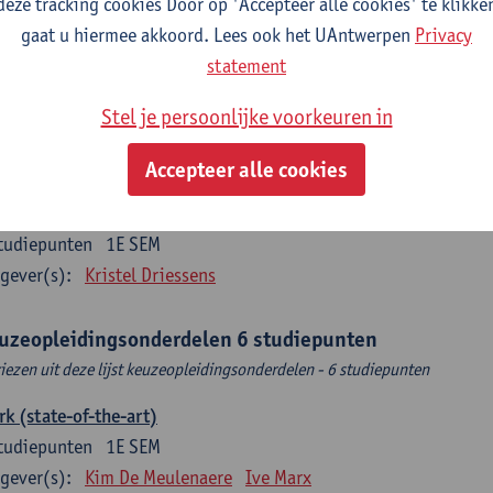
deze tracking cookies Door op 'Accepteer alle cookies' te klikke
tudiepunten
2E SEM
gaat u hiermee akkoord. Lees ook het UAntwerpen
Privacy
gever(s):
Mieke Schrooten
statement
o Sociale Impactevaluatie
Stel je persoonlijke voorkeuren in
tudiepunten
2E SEM
gever(s):
Leen Sebrechts
Accepteer alle cookies
ndelingsmodellen
tudiepunten
1E SEM
gever(s):
Kristel Driessens
uzeopleidingsonderdelen 6 studiepunten
kiezen uit deze lijst keuzeopleidingsonderdelen - 6 studiepunten
k (state-of-the-art)
tudiepunten
1E SEM
gever(s):
Kim De Meulenaere
Ive Marx