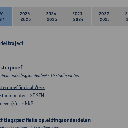
26-
2025-
2024-
2023-
2022-
2
27
2026
2025
2024
2023
deltraject
sterproef
plicht opleidingsonderdeel - 15 studiepunten
terproef Sociaal Werk
studiepunten
2E SEM
gever(s):
- NNB
chtingspecifieke opleidingsonderdelen
plicht te volgen - 39 studiepunten