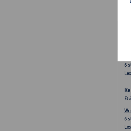
6
s
Les
Lab
3
s
Les
Ha
6
s
Les
Ke
Te 
Wor
6
s
Les