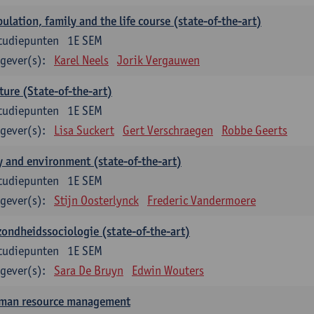
ulation, family and the life course (state-of-the-art)
tudiepunten
1E SEM
gever(s):
Karel Neels
Jorik Vergauwen
ture (State-of-the-art)
tudiepunten
1E SEM
gever(s):
Lisa Suckert
Gert Verschraegen
Robbe Geerts
y and environment (state-of-the-art)
tudiepunten
1E SEM
gever(s):
Stijn Oosterlynck
Frederic Vandermoere
ondheidssociologie (state-of-the-art)
tudiepunten
1E SEM
gever(s):
Sara De Bruyn
Edwin Wouters
man resource management