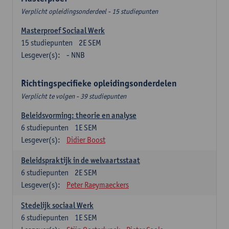
Verplicht opleidingsonderdeel - 15 studiepunten
Masterproef Sociaal Werk
15
studiepunten
2E SEM
Lesgever(s):
- NNB
Richtingspecifieke opleidingsonderdelen
Verplicht te volgen - 39 studiepunten
Beleidsvorming: theorie en analyse
6
studiepunten
1E SEM
Lesgever(s):
Didier Boost
Beleidspraktijk in de welvaartsstaat
6
studiepunten
2E SEM
Lesgever(s):
Peter Raeymaeckers
Stedelijk sociaal Werk
6
studiepunten
1E SEM