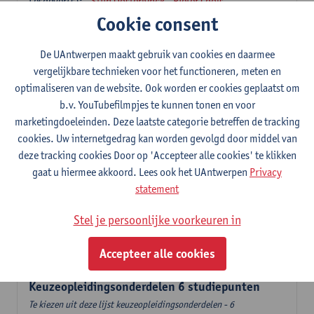
Lesgever(s):
Stijn Oosterlynck
Pieter Cools
Cookie consent
Governance en sociale innovatie
6
studiepunten
1E SEM
De UAntwerpen maakt gebruik van cookies en daarmee
Lesgever(s):
Pieter Cools
vergelijkbare technieken voor het functioneren, meten en
optimaliseren van de website. Ook worden er cookies geplaatst om
Stad, diversiteit en transnationaal sociaal werk
b.v. YouTubefilmpjes te kunnen tonen en voor
6
studiepunten
2E SEM
marketingdoeleinden. Deze laatste categorie betreffen de tracking
Lesgever(s):
Mieke Schrooten
cookies. Uw internetgedrag kan worden gevolgd door middel van
Labo Sociale Impactevaluatie
deze tracking cookies Door op 'Accepteer alle cookies' te klikken
3
studiepunten
2E SEM
gaat u hiermee akkoord. Lees ook het UAntwerpen
Privacy
Lesgever(s):
Leen Sebrechts
statement
Handelingsmodellen
Stel je persoonlijke voorkeuren in
6
studiepunten
1E SEM
Lesgever(s):
Kristel Driessens
Accepteer alle cookies
Keuzeopleidingsonderdelen 6 studiepunten
Te kiezen uit deze lijst keuzeopleidingsonderdelen - 6