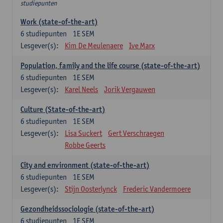
studiepunten
Work (state-of-the-art)
6
studiepunten
1E SEM
Lesgever(s):
Kim De Meulenaere
Ive Marx
Population, family and the life course (state-of-the-art)
6
studiepunten
1E SEM
Lesgever(s):
Karel Neels
Jorik Vergauwen
Culture (State-of-the-art)
6
studiepunten
1E SEM
Lesgever(s):
Lisa Suckert
Gert Verschraegen
Robbe Geerts
City and environment (state-of-the-art)
6
studiepunten
1E SEM
Lesgever(s):
Stijn Oosterlynck
Frederic Vandermoere
Gezondheidssociologie (state-of-the-art)
6
studiepunten
1E SEM