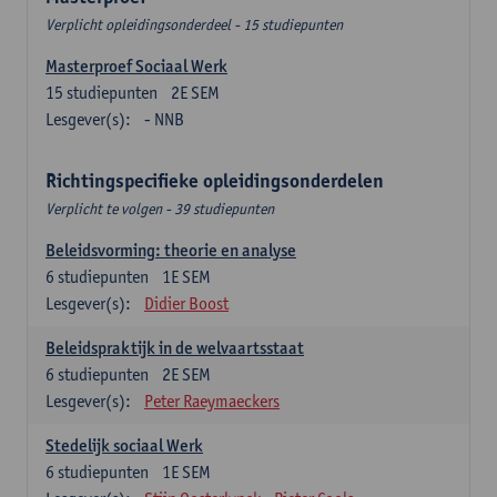
Verplicht opleidingsonderdeel - 15 studiepunten
Masterproef Sociaal Werk
15
studiepunten
2E SEM
Lesgever(s):
- NNB
Richtingspecifieke opleidingsonderdelen
Verplicht te volgen - 39 studiepunten
Beleidsvorming: theorie en analyse
6
studiepunten
1E SEM
Lesgever(s):
Didier Boost
Beleidspraktijk in de welvaartsstaat
6
studiepunten
2E SEM
Lesgever(s):
Peter Raeymaeckers
Stedelijk sociaal Werk
6
studiepunten
1E SEM