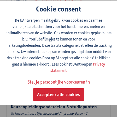
Lesgever(s):
Stijn Oosterlynck
Pieter Cools
Cookie consent
Governance en sociale innovatie
6
studiepunten
1E SEM
De UAntwerpen maakt gebruik van cookies en daarmee
Lesgever(s):
Pieter Cools
vergelijkbare technieken voor het functioneren, meten en
optimaliseren van de website. Ook worden er cookies geplaatst om
Stad, diversiteit en transnationaal sociaal werk
b.v. YouTubefilmpjes te kunnen tonen en voor
6
studiepunten
2E SEM
marketingdoeleinden. Deze laatste categorie betreffen de tracking
Lesgever(s):
Mieke Schrooten
cookies. Uw internetgedrag kan worden gevolgd door middel van
Labo Sociale Impactevaluatie
deze tracking cookies Door op 'Accepteer alle cookies' te klikken
3
studiepunten
2E SEM
gaat u hiermee akkoord. Lees ook het UAntwerpen
Privacy
Lesgever(s):
Leen Sebrechts
statement
Handelingsmodellen
Stel je persoonlijke voorkeuren in
6
studiepunten
1E SEM
Lesgever(s):
Kristel Driessens
Accepteer alle cookies
Keuzeopleidingsonderdelen 6 studiepunten
Te kiezen uit deze lijst keuzeopleidingsonderdelen - 6