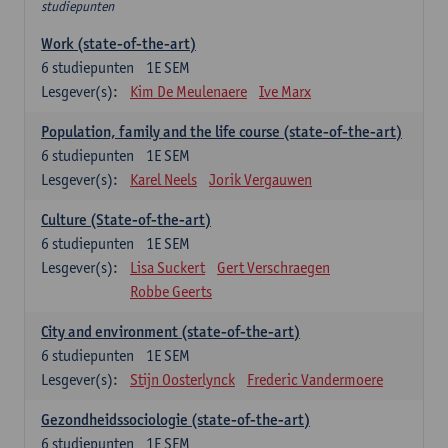
studiepunten
Work (state-of-the-art)
6
studiepunten
1E SEM
Lesgever(s):
Kim De Meulenaere
Ive Marx
Population, family and the life course (state-of-the-art)
6
studiepunten
1E SEM
Lesgever(s):
Karel Neels
Jorik Vergauwen
Culture (State-of-the-art)
6
studiepunten
1E SEM
Lesgever(s):
Lisa Suckert
Gert Verschraegen
Robbe Geerts
City and environment (state-of-the-art)
6
studiepunten
1E SEM
Lesgever(s):
Stijn Oosterlynck
Frederic Vandermoere
Gezondheidssociologie (state-of-the-art)
6
studiepunten
1E SEM