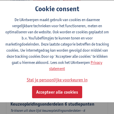
Lesgever(s):
Stijn Oosterlynck
Pieter Cools
Cookie consent
Governance en sociale innovatie
6
studiepunten
1E SEM
De UAntwerpen maakt gebruik van cookies en daarmee
Lesgever(s):
Pieter Cools
vergelijkbare technieken voor het functioneren, meten en
optimaliseren van de website. Ook worden er cookies geplaatst om
Stad, diversiteit en transnationaal sociaal werk
b.v. YouTubefilmpjes te kunnen tonen en voor
6
studiepunten
2E SEM
marketingdoeleinden. Deze laatste categorie betreffen de tracking
Lesgever(s):
Mieke Schrooten
cookies. Uw internetgedrag kan worden gevolgd door middel van
Labo Sociale Impactevaluatie
deze tracking cookies Door op 'Accepteer alle cookies' te klikken
3
studiepunten
2E SEM
gaat u hiermee akkoord. Lees ook het UAntwerpen
Privacy
Lesgever(s):
Leen Sebrechts
statement
Handelingsmodellen
Stel je persoonlijke voorkeuren in
6
studiepunten
1E SEM
Lesgever(s):
Kristel Driessens
Accepteer alle cookies
Keuzeopleidingsonderdelen 6 studiepunten
Te kiezen uit deze lijst keuzeopleidingsonderdelen - 6