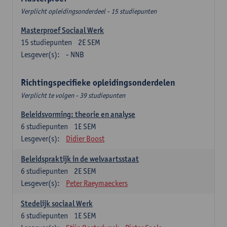
Verplicht opleidingsonderdeel - 15 studiepunten
Masterproef Sociaal Werk
15
studiepunten
2E SEM
Lesgever(s):
- NNB
Richtingspecifieke opleidingsonderdelen
Verplicht te volgen - 39 studiepunten
Beleidsvorming: theorie en analyse
6
studiepunten
1E SEM
Lesgever(s):
Didier Boost
Beleidspraktijk in de welvaartsstaat
6
studiepunten
2E SEM
Lesgever(s):
Peter Raeymaeckers
Stedelijk sociaal Werk
6
studiepunten
1E SEM