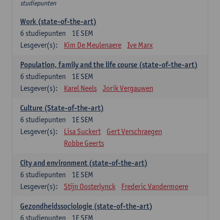
studiepunten
Work (state-of-the-art)
6
studiepunten
1E SEM
Lesgever(s):
Kim De Meulenaere
Ive Marx
Population, family and the life course (state-of-the-art)
6
studiepunten
1E SEM
Lesgever(s):
Karel Neels
Jorik Vergauwen
Culture (State-of-the-art)
6
studiepunten
1E SEM
Lesgever(s):
Lisa Suckert
Gert Verschraegen
Robbe Geerts
City and environment (state-of-the-art)
6
studiepunten
1E SEM
Lesgever(s):
Stijn Oosterlynck
Frederic Vandermoere
Gezondheidssociologie (state-of-the-art)
6
studiepunten
1E SEM