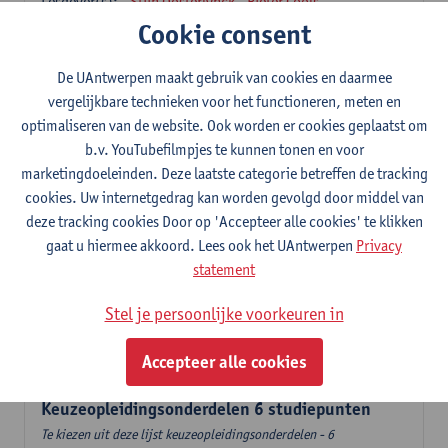
Lesgever(s):
Stijn Oosterlynck
Pieter Cools
Cookie consent
Governance en sociale innovatie
6
studiepunten
1E SEM
De UAntwerpen maakt gebruik van cookies en daarmee
Lesgever(s):
Pieter Cools
vergelijkbare technieken voor het functioneren, meten en
optimaliseren van de website. Ook worden er cookies geplaatst om
Stad, diversiteit en transnationaal sociaal werk
b.v. YouTubefilmpjes te kunnen tonen en voor
6
studiepunten
2E SEM
marketingdoeleinden. Deze laatste categorie betreffen de tracking
Lesgever(s):
Mieke Schrooten
cookies. Uw internetgedrag kan worden gevolgd door middel van
Labo Sociale Impactevaluatie
deze tracking cookies Door op 'Accepteer alle cookies' te klikken
3
studiepunten
2E SEM
gaat u hiermee akkoord. Lees ook het UAntwerpen
Privacy
Lesgever(s):
Leen Sebrechts
statement
Handelingsmodellen
Stel je persoonlijke voorkeuren in
6
studiepunten
1E SEM
Lesgever(s):
Kristel Driessens
Accepteer alle cookies
Keuzeopleidingsonderdelen 6 studiepunten
Te kiezen uit deze lijst keuzeopleidingsonderdelen - 6