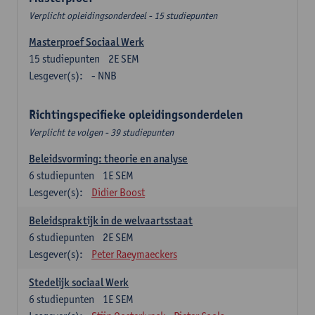
Verplicht opleidingsonderdeel - 15 studiepunten
Masterproef Sociaal Werk
15
studiepunten
2E SEM
Lesgever(s):
- NNB
Richtingspecifieke opleidingsonderdelen
Verplicht te volgen - 39 studiepunten
Beleidsvorming: theorie en analyse
6
studiepunten
1E SEM
Lesgever(s):
Didier Boost
Beleidspraktijk in de welvaartsstaat
6
studiepunten
2E SEM
Lesgever(s):
Peter Raeymaeckers
Stedelijk sociaal Werk
6
studiepunten
1E SEM