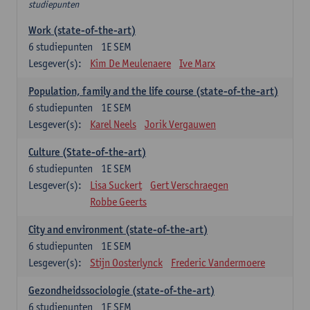
studiepunten
Work (state-of-the-art)
6
studiepunten
1E SEM
Lesgever(s):
Kim De Meulenaere
Ive Marx
Population, family and the life course (state-of-the-art)
6
studiepunten
1E SEM
Lesgever(s):
Karel Neels
Jorik Vergauwen
Culture (State-of-the-art)
6
studiepunten
1E SEM
Lesgever(s):
Lisa Suckert
Gert Verschraegen
Robbe Geerts
City and environment (state-of-the-art)
6
studiepunten
1E SEM
Lesgever(s):
Stijn Oosterlynck
Frederic Vandermoere
Gezondheidssociologie (state-of-the-art)
6
studiepunten
1E SEM