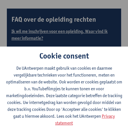
FAQ over de opleiding rechten
Ik wil me inschrijven voor een opleiding. Waar vind ik
meer informatie?
Heb ik een toelating nodig van de faculteit om me te
Cookie consent
kunnen inschrijven?
Heb ik bepaalde voorkennis nodig voor de opleiding
De UAntwerpen maakt gebruik van cookies en daarmee
rechten?
vergelijkbare technieken voor het functioneren, meten en
optimaliseren van de website. Ook worden er cookies geplaatst om
b.v. YouTubefilmpjes te kunnen tonen en voor
marketingdoeleinden. Deze laatste categorie betreffen de tracking
Ik heb een andere vraag
cookies. Uw internetgedrag kan worden gevolgd door middel van
deze tracking cookies Door op 'Accepteer alle cookies' te klikken
gaat u hiermee akkoord. Lees ook het UAntwerpen
Privacy
statement
Contact