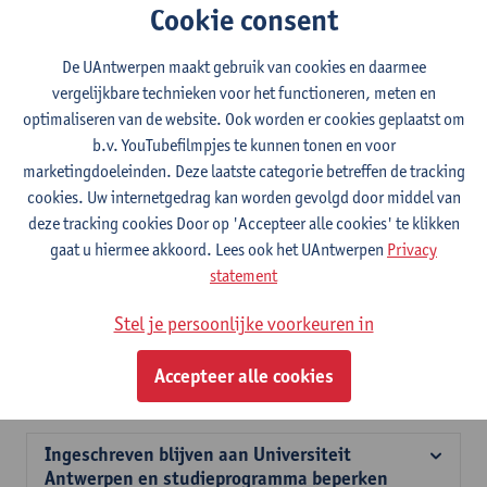
Cookie consent
Veranderen of stoppen heeft ook gevolgen voor het leerkrediet.
Wil je daar meer over weten? Contacteer je
De UAntwerpen maakt gebruik van cookies en daarmee
studietrajectbegeleider of een studentenbegeleider.
vergelijkbare technieken voor het functioneren, meten en
Opgelet, om je
uitschrijving voor de opleiding
tijdig te kunnen
optimaliseren van de website. Ook worden er cookies geplaatst om
verwerken ivm de gevolgen voor studiegeld en leerkrediet moet
b.v. YouTubefilmpjes te kunnen tonen en voor
de aanvraag in SisA
ten laatste voor 17u00 op de laatste
marketingdoeleinden. Deze laatste categorie betreffen de tracking
werkdag
voor 30 november (1ste semester) en de laatste
cookies. Uw internetgedrag kan worden gevolgd door middel van
werkdag
voor 15 maart (2de semester)
worden ontvangen.
deze tracking cookies Door op 'Accepteer alle cookies' te klikken
De laatste werkdagen voor 2026-2027 zijn:
gaat u hiermee akkoord. Lees ook het UAntwerpen
Privacy
1ste semester: 27 november 2026
statement
2de semester: 12 maart 2027
Stel je persoonlijke voorkeuren in
De onderstaande situaties hebben enkel betrekking op
diplomacontracten. Credit- en examencontracten kunnen niet
Accepteer alle cookies
gewijzigd of stopgezet worden.
Ingeschreven blijven aan Universiteit
Antwerpen en studieprogramma beperken