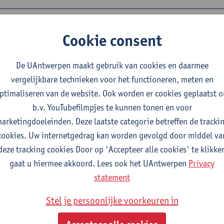
chologische ondersteuning voor doctorandi
Cookie consent
De UAntwerpen maakt gebruik van cookies en daarmee
nsoverschrijdend gedrag
vergelijkbare technieken voor het functioneren, meten en
ptimaliseren van de website. Ook worden er cookies geplaatst 
dentenportaal: welzijn
b.v. YouTubefilmpjes te kunnen tonen en voor
 & tricks om aan je eigen welzijn en dat van anderen in je
arketingdoeleinden. Deze laatste categorie betreffen de tracki
eving te werken
cookies. Uw internetgedrag kan worden gevolgd door middel va
deze tracking cookies Door op 'Accepteer alle cookies' te klikke
gaat u hiermee akkoord. Lees ook het UAntwerpen
Privacy
dentenportaal: sociaal en mentaal welzijn
statement
 informatie over psychologische ondersteuning,
soverschrijdend gedrag, ...
Stel je persoonlijke voorkeuren in