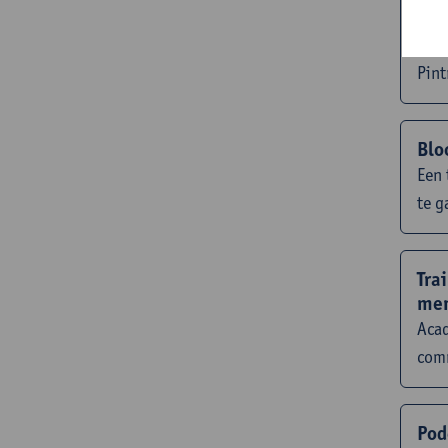
Pre
wel
Pint
Blo
Een 
te g
Tra
men
Acad
comm
Pod