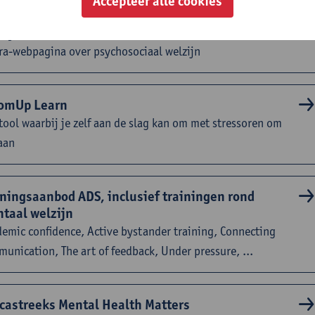
Accepteer alle cookies
ventie & bescherming op het werk: psychosociaal
zijn
ra-webpagina over psychosociaal welzijn
omUp Learn
tool waarbij je zelf aan de slag kan om met stressoren om
aan
iningsaanbod ADS, inclusief trainingen rond
taal welzijn
emic confidence, Active bystander training, Connecting
unication, The art of feedback, Under pressure, ...
castreeks Mental Health Matters