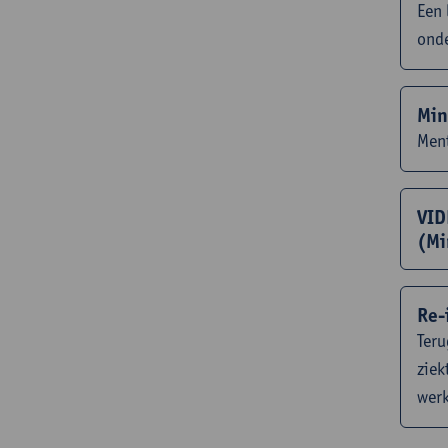
Een 
ond
Min
Ment
VID
(Mi
Re-
Teru
ziek
werk