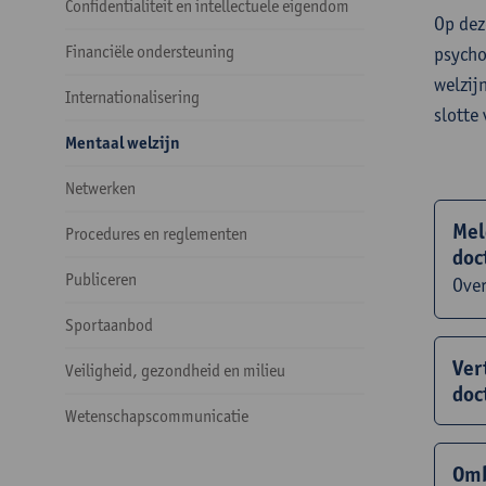
Confidentialiteit en intellectuele eigendom
Op dez
Financiële ondersteuning
psycho
welzij
Internationalisering
slotte
Mentaal welzijn
Netwerken
Mel
Procedures en reglementen
doc
Publiceren
Over
Sportaanbod
Ver
Veiligheid, gezondheid en milieu
doc
Wetenschapscommunicatie
Omb