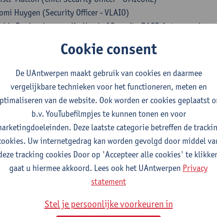
omi Huygen (Security Officer - VLAIO)
eddy Pardon (voormalig Head of Security BASF-Antwerpen)
c Cooman (Dir HS & Riskmanagement - Carrefour Groep)
Cookie consent
rine Eerdekens (Dir Risicobeheersing - Mensura)
dy Pont (Belgian Cockpit Association - BeCa)
De UAntwerpen maakt gebruik van cookies en daarmee
vy Ooghe (HSE Manager - Unilin)
vergelijkbare technieken voor het functioneren, meten en
ptimaliseren van de website. Ook worden er cookies geplaatst 
ator:
b.v. YouTubefilmpjes te kunnen tonen en voor
m Hardyns (UAntwerpen)
arketingdoeleinden. Deze laatste categorie betreffen de tracki
cookies. Uw internetgedrag kan worden gevolgd door middel va
Master Veiligheidswetenschappen: hoe theorie en praktijk
deze tracking cookies Door op 'Accepteer alle cookies' te klikke
Reyniers en Anne Bergmans (UAntwerpen)
gaat u hiermee akkoord. Lees ook het UAntwerpen
Privacy
statement
0
Wat na deze opleiding? Alumni(werking) in de kijker
Stel je persoonlijke voorkeuren in
 Bevers (preventiemedewerker - CEPA)