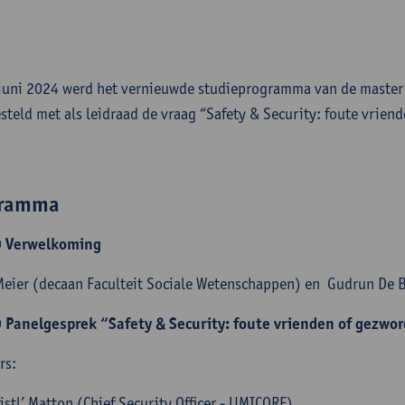
juni 2024 werd het vernieuwde studieprogramma van de master
steld met als leidraad de vraag “Safety & Security: foute vrie
gramma
 Verwelkoming
Meier (decaan Faculteit Sociale Wetenschappen) en Gudrun De 
 Panelgesprek “Safety & Security: foute vrienden of gezw
ers:
istl’ Matton (Chief Security Officer - UMICORE)