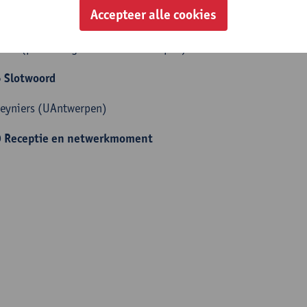
Accepteer alle cookies
0
Belang van generalisten voor veiligheid
Berx (provinciegouverneur Antwerpen)
 Slotwoord
Reyniers (UAntwerpen)
 Receptie en netwerkmoment