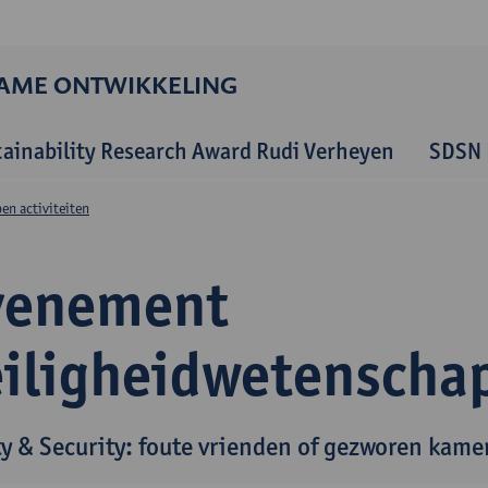
ZAME ONTWIKKELING
tainability Research Award Rudi Verheyen
SDSN 
en activiteiten
venement
eiligheidwetenscha
ty & Security: foute vrienden of gezworen kam