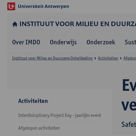
INSTITUUT VOOR MILIEU EN DUUR
Over IMDO
Onderwijs
Onderzoek
Sus
Instituut voor Milieu en Duurzame Ontwikkeling
Activiteiten
Afgelop
E
v
Activiteiten
Interdisicplinary Project Day - jaarlijks event
Safe
Afgelopen activiteiten