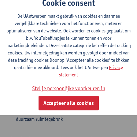
Cookie consent
klimaatvriendelijker maken?
‘Wij zijn Ruimte’ wil
scholen en buurtgroepen
tools aanreiken
De UAntwerpen maakt gebruik van cookies en daarmee
om met deze vragen aan de slag te gaan, via
les- en
vergelijkbare technieken voor het functioneren, meten en
werkpakketten
die we via 5
optimaliseren van de website. Ook worden er cookies geplaatst om
piloottrajecten
participatief
uitwerken.
b.v. YouTubefilmpjes te kunnen tonen en voor
Wat?
marketingdoeleinden. Deze laatste categorie betreffen de tracking
cookies. Uw internetgedrag kan worden gevolgd door middel van
5 lokale samenwerkingen
(lokaal bestuur, lagere school
deze tracking cookies Door op 'Accepteer alle cookies' te klikken
en buurtgroep) voor het participatief uitwerken van een
les-
gaat u hiermee akkoord. Lees ook het UAntwerpen
Privacy
en werkpakket
statement
5 concrete en haalbare plannen
voor een actie in de
gemeente of stad, van groenere en gedeelde speelplaatsen
Stel je persoonlijke voorkeuren in
en moestuinen tot autoluwe schoolstraten en wie weet …
Inzichten verzamelen
over de impact van onze workshops,
Accepteer alle cookies
brainstormsessies en methodieken op de
betrokkenheid
van de deelnemers
en
draagvlak in de buurt
rond
duurzaam ruimtegebruik