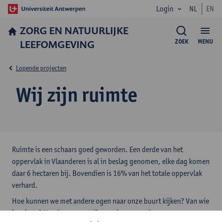
Login
NL
EN
ZORG EN NATUURLIJKE
LEEFOMGEVING
ZOEK
MENU
Lopende projecten
Wij zijn ruimte
Ruimte is een schaars goed geworden. Een derde van het
oppervlak in Vlaanderen is al in beslag genomen, elke dag komen
daar 6 hectaren bij. Bovendien is 16% van het totale oppervlak
verhard.
Hoe kunnen we met andere ogen naar onze buurt kijken? Van wie
is ruimte? Hoe kunnen we die mooier, gezonder en