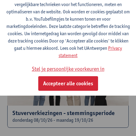
vergelijkbare technieken voor het functioneren, meten en
optimaliseren van de website. Ook worden er cookies geplaatst om
b.v. YouTubefilmpjes te kunnen tonen en voor
marketingdoeleinden. Deze laatste categorie betreffen de tracking
Openingsviering
cookies. Uw internetgedrag kan worden gevolgd door middel van
donderdag 08/10/26
deze tracking cookies Door op 'Accepteer alle cookies' te klikken
gaat u hiermee akkoord. Lees ook het UAntwerpen
Privacy
statement
Stel je persoonlijke voorkeuren in
Accepteer alle cookies
Stuververkiezingen - stemmingsperiode
donderdag 08/10/26 - maandag 19/10/26