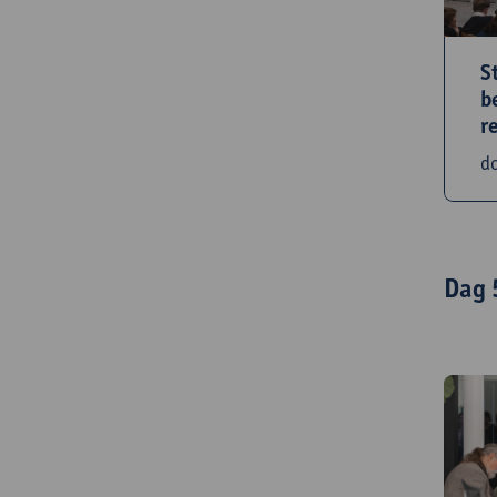
S
b
r
d
Dag 