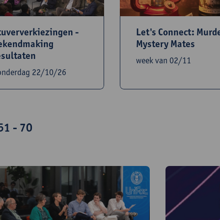
Let's Connect: Murd
tuververkiezingen -
Mystery Mates
ekendmaking
esultaten
week van 02/11
onderdag 22/10/26
51 - 70