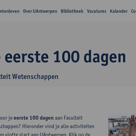
ntenleven
Over UAntwerpen
Bibliotheek
Vacatures
Kalender
Co
e eerste 100 dagen
lteit Wetenschappen
voor je
eerste 100 dagen
aan Faculteit
chappen? Hieronder vind je alle activiteiten
en vlotte start aan UAntwerpen. Klik op de