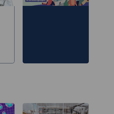
UstArt
Verkenningsdagen
zaterdag 12/09/26 tot en
met maandag 14/09/26