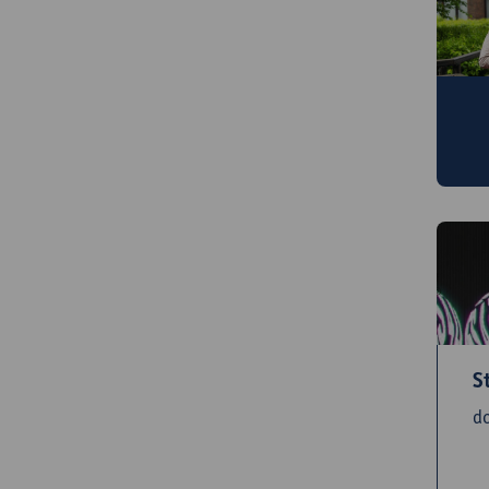
On
m
S
d