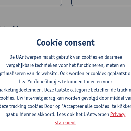
11 - 20
Cookie consent
De UAntwerpen maakt gebruik van cookies en daarmee
vergelijkbare technieken voor het functioneren, meten en
ptimaliseren van de website. Ook worden er cookies geplaatst 
b.v. YouTubefilmpjes te kunnen tonen en voor
arketingdoeleinden. Deze laatste categorie betreffen de tracki
et's Connect Kick-off:
Openingsviering
cookies. Uw internetgedrag kan worden gevolgd door middel va
aintball Party
donderdag 08/10/26
deze tracking cookies Door op 'Accepteer alle cookies' te klikke
eek van 05/10/26
gaat u hiermee akkoord. Lees ook het UAntwerpen
Privacy
statement