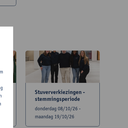
om
ng
Stuververkiezingen -
n
stemmingsperiode
n
donderdag 08/10/26 -
maandag 19/10/26