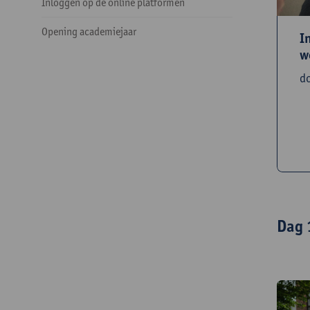
Inloggen op de online platformen
Opening academiejaar
I
w
d
Dag 