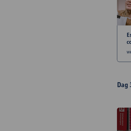
E
c
w
Dag 