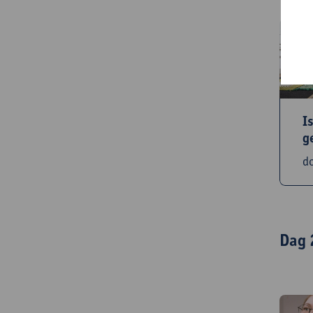
I
g
d
Dag 