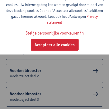
het semester is het mogelijk dat nog niet alle lesactiviteiten
cookies. Uw internetgedrag kan worden gevolgd door middel van
ingepland zijn. Het reële uurrooster kan dus verschillen van dit
deze tracking cookies Door op 'Accepteer alle cookies' te klikken
voorbeeldrooster.
gaat u hiermee akkoord. Lees ook het UAntwerpen
Privacy
Studenten die ingeschreven zijn consulteren hun persoonlijk
statement
collegerooster altijd via hun SisA selfservice.
Stel je persoonlijke voorkeuren in
Accepteer alle cookies
Voorbeeldrooster
modeltraject deel 1
Voorbeeldrooster
modeltraject deel 2
Voorbeeldrooster
modeltraject deel 3