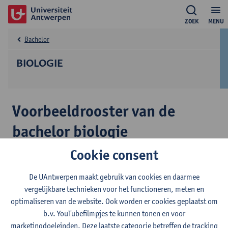
ZOEK
MENU
Bachelor
BIOLOGIE
Voorbeeldrooster van de
bachelor biologie
Cookie consent
Dit voorbeeldrooster toont toekomstige studenten hoe de
lesweken er in grote lijnen uitzien. Dit rooster toont alle
De UAntwerpen maakt gebruik van cookies en daarmee
opleidingsonderdelen waaronder ook de
vergelijkbare technieken voor het functioneren, meten en
keuzeopleidingsonderdelen die niet noodzakelijk deel uitmaken
optimaliseren van de website. Ook worden er cookies geplaatst om
van een individueel programma.
b.v. YouTubefilmpjes te kunnen tonen en voor
Het voorbeeldrooster is steeds actueel, maar voor de start van
marketingdoeleinden. Deze laatste categorie betreffen de tracking