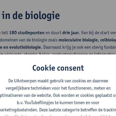
 in de biologie
e
telt
180 studiepunten
en duurt
drie jaar
. Van bij de start ve
e domeinen van de biologie zoals
moleculaire biologie, celbiolo
e en evolutiebiologie
. Daarnaast krijg je ook een stevig fund
en
wiskunde, chemie, fysica, aardwetenschappen en informatica
Cookie consent
De UAntwerpen maakt gebruik van cookies en daarmee
ledige studieprogramma van de bachelor biologie
vergelijkbare technieken voor het functioneren, meten en
ptimaliseren van de website. Ook worden er cookies geplaatst 
b.v. YouTubefilmpjes te kunnen tonen en voor
arketingdoeleinden. Deze laatste categorie betreffen de tracki
in je opleiding