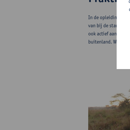
In de opleiding biol
van bij de start ong
ook actief aan de sla
buitenland. Wist je d