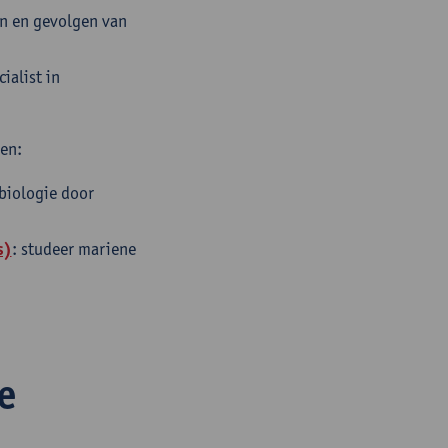
en en gevolgen van
ialist in
en:
 biologie door
s)
: studeer mariene
e