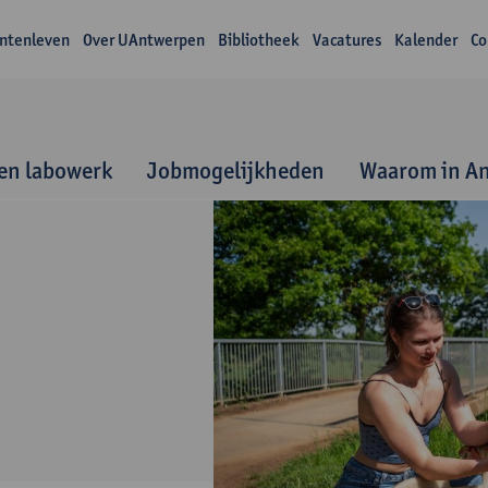
ntenleven
Over UAntwerpen
Bibliotheek
Vacatures
Kalender
Co
 en labowerk
Jobmogelijkheden
Waarom in A