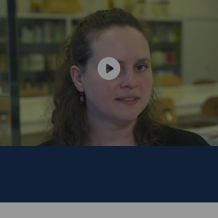
iologie?
seels legt het je uit in 90 seconden