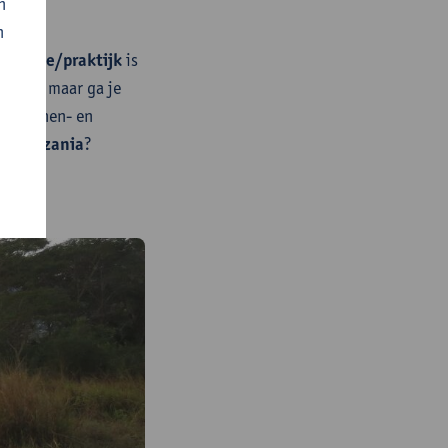
n
n
theorie/praktijk
is
lleges, maar ga je
 in binnen- en
lfs
Tanzania
?