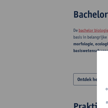
Bachelor
De
bachelor biologi
basis in belangrijk
morfologie, ecologi
basiswetenschapp
Ontdek het vol
o
m
Praktijk 