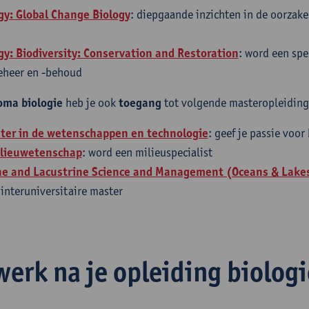
gy: Global Change Biology
: diepgaande inzichten in de oorzak
gy: Biodiversity: Conservation and Restoration
: word een spec
beheer en -behoud
oma biologie
heb je ook
toegang
tot volgende masteropleiding
ter in de wetenschappen en technologie
: geef je passie voor
ilieuwetenschap
: word een milieuspecialist
ne and Lacustrine Science and Management (Oceans & Lake
 interuniversitaire master
werk na je opleiding biologi