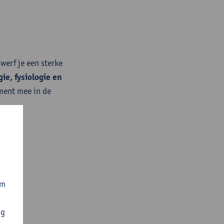
rwerf je een sterke
gie, fysiologie en
ament mee in de
.
om
ng