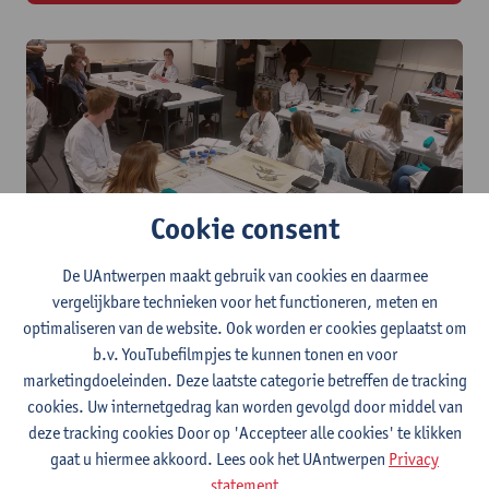
Cookie consent
Studenten volgen een workshop 'gel
De UAntwerpen maakt gebruik van cookies en daarmee
cleaning in conservation'
vergelijkbare technieken voor het functioneren, meten en
optimaliseren van de website. Ook worden er cookies geplaatst om
Vaardigheden
b.v. YouTubefilmpjes te kunnen tonen en voor
marketingdoeleinden. Deze laatste categorie betreffen de tracking
Als conservator-restaurator ben je een echte teamplayer. In de
cookies. Uw internetgedrag kan worden gevolgd door middel van
praktijk zal je met verschillende profielen moeten samenwerken.
deze tracking cookies Door op 'Accepteer alle cookies' te klikken
Een zekere zin voor manuele vaardigheden en nauwkeurigheid
gaat u hiermee akkoord. Lees ook het UAntwerpen
Privacy
komen van pas, evenals een basiskennis humane en natuur­
statement