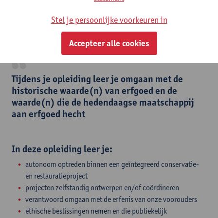
wetenschappen, een actieve kennis van Engels en een passieve
kennis van Frans en/of Duits. Zin voor kritische zelfreflectie, oog
Stel je persoonlijke voorkeuren in
voor detail en sterke communicatievaardigheden zijn ook mooi
meegenomen.
Accepteer alle cookies
​Tijdens je opleiding leer je omgaan met de
historische waarde(n) van erfgoed en de
waarde(n) die de hedendaagse maatschappij
aan erfgoed hecht
​In deze opleiding leer je:
autonoom optreden binnen een geïntegreerd conservatie-
en restauratieproject
projecten zelfstandig ontwerpen en/of coördineren
verantwoord omgaan met de erfenis van onze voorouders
ethische beslissingen nemen en die publiekelijk