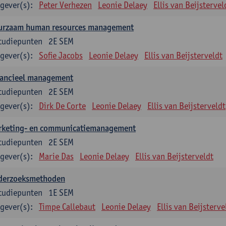
gever(s):
Peter Verhezen
Leonie Delaey
Ellis van Beijstervel
urzaam human resources management
tudiepunten
2E SEM
gever(s):
Sofie Jacobs
Leonie Delaey
Ellis van Beijsterveldt
nancieel management
tudiepunten
2E SEM
gever(s):
Dirk De Corte
Leonie Delaey
Ellis van Beijsterveldt
rketing- en communicatiemanagement
tudiepunten
2E SEM
gever(s):
Marie Das
Leonie Delaey
Ellis van Beijsterveldt
derzoeksmethoden
tudiepunten
1E SEM
gever(s):
Timpe Callebaut
Leonie Delaey
Ellis van Beijsterve