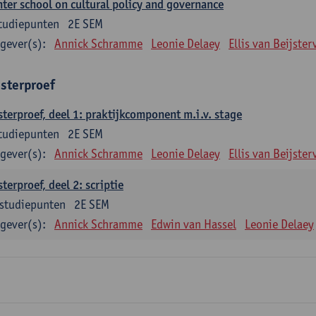
ter school on cultural policy and governance
tudiepunten
2E SEM
gever(s):
Annick Schramme
Leonie Delaey
Ellis van Beijster
sterproef
terproef, deel 1: praktijkcomponent m.i.v. stage
tudiepunten
2E SEM
gever(s):
Annick Schramme
Leonie Delaey
Ellis van Beijster
terproef, deel 2: scriptie
studiepunten
2E SEM
gever(s):
Annick Schramme
Edwin van Hassel
Leonie Delaey