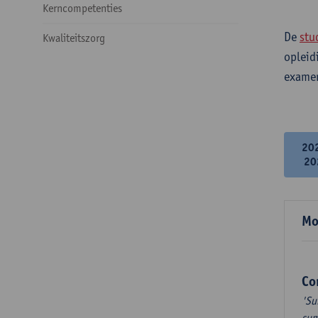
Kerncompetenties
De
stu
Kwaliteitszorg
opleid
examen
20
20
Mo
Co
'Su
sum