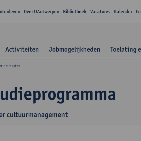
ntenleven
Over UAntwerpen
Bibliotheek
Vacatures
Kalender
Co
Activiteiten
Jobmogelijkheden
Toelating 
er de master
tudieprogramma
er cultuurmanagement