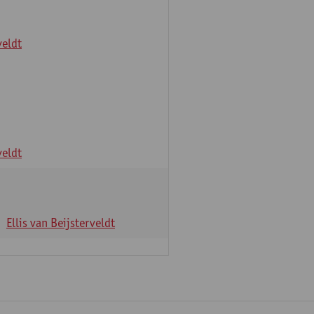
veldt
veldt
Ellis van Beijsterveldt