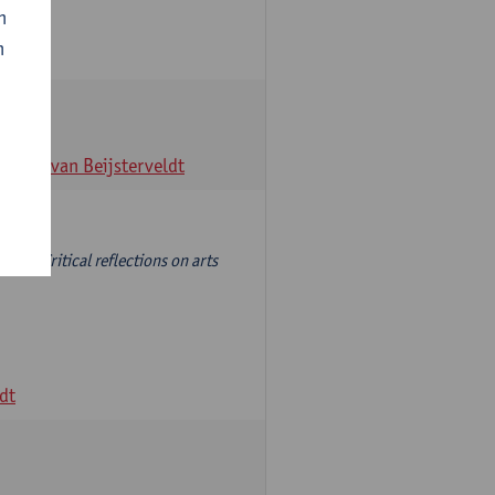
n
n
veldt
Ellis van Beijsterveldt
 dan 'Critical reflections on arts
ldt