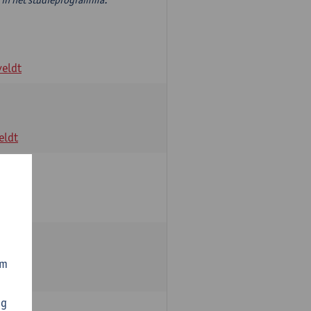
veldt
eldt
ctoren
dt
om
veldt
ng