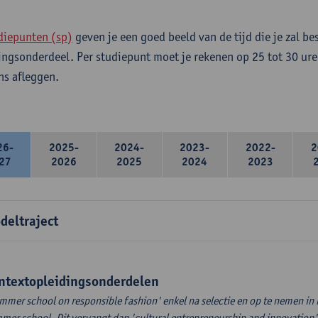
diepunten (sp)
geven je een goed beeld van de tijd die je zal be
ingsonderdeel. Per studiepunt moet je rekenen op 25 tot 30 ure
s afleggen.
26-
2025-
2024-
2023-
2022-
2
27
2026
2025
2024
2023
deltraject
ntextopleidingsonderdelen
mmer school on responsible fashion' enkel na selectie en op te nemen in
mer school. Dit vervangt dan 'cultural entrepreneurship and innovation