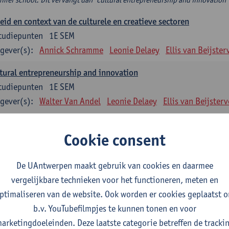
eid en context van de culturele en creatieve sectoren
tudiepunten
1E SEM
gever(s):
Annick Schramme
Leonie Delaey
Ellis van Beijster
tural entrepreneurship and innovation
tudiepunten
1E SEM
gever(s):
Walter Van Andel
Leonie Delaey
Ellis van Beijsterv
ancial and management accounting in culturele en creatieve se
Cookie consent
tudiepunten
1E SEM
gever(s):
Rita De Graeve
Leonie Delaey
Ellis van Beijstervel
De UAntwerpen maakt gebruik van cookies en daarmee
rum cultuurmanagement
vergelijkbare technieken voor het functioneren, meten en
tudiepunten
1E/2E SEM
ptimaliseren van de website. Ook worden er cookies geplaatst 
gever(s):
Annick Schramme
Leonie Delaey
Ellis van Beijster
b.v. YouTubefilmpjes te kunnen tonen en voor
arketingdoeleinden. Deze laatste categorie betreffen de tracki
idisch kader van de cultuursector