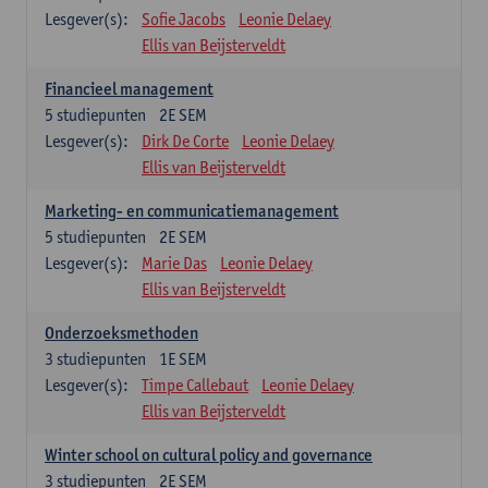
Lesgever(s):
Sofie Jacobs
Leonie Delaey
Ellis van Beijsterveldt
Financieel management
5
studiepunten
2E SEM
Lesgever(s):
Dirk De Corte
Leonie Delaey
Ellis van Beijsterveldt
Marketing- en communicatiemanagement
5
studiepunten
2E SEM
Lesgever(s):
Marie Das
Leonie Delaey
Ellis van Beijsterveldt
Onderzoeksmethoden
3
studiepunten
1E SEM
Lesgever(s):
Timpe Callebaut
Leonie Delaey
Ellis van Beijsterveldt
Winter school on cultural policy and governance
3
studiepunten
2E SEM