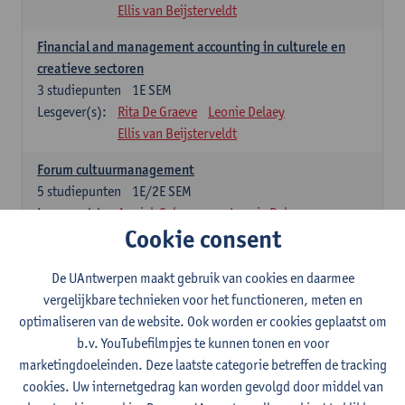
Ellis van Beijsterveldt
Financial and management accounting in culturele en
creatieve sectoren
3
studiepunten
1E SEM
Lesgever(s):
Rita De Graeve
Leonie Delaey
Ellis van Beijsterveldt
Forum cultuurmanagement
5
studiepunten
1E/2E SEM
Lesgever(s):
Annick Schramme
Leonie Delaey
Cookie consent
Ellis van Beijsterveldt
Juridisch kader van de cultuursector
De UAntwerpen maakt gebruik van cookies en daarmee
5
studiepunten
1E SEM
vergelijkbare technieken voor het functioneren, meten en
Lesgever(s):
Tobias Van Royen
Leonie Delaey
optimaliseren van de website. Ook worden er cookies geplaatst om
Ellis van Beijsterveldt
b.v. YouTubefilmpjes te kunnen tonen en voor
marketingdoeleinden. Deze laatste categorie betreffen de tracking
Summer school on responsible fashion management
cookies. Uw internetgedrag kan worden gevolgd door middel van
3
studiepunten
1E SEM