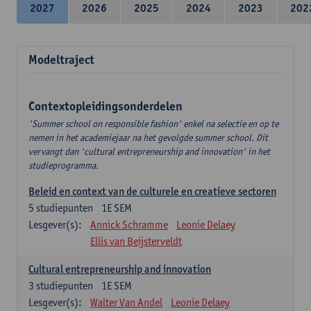
2027
2026
2025
2024
2023
202
Modeltraject
Contextopleidingsonderdelen
'Summer school on responsible fashion' enkel na selectie en op te
nemen in het academiejaar na het gevolgde summer school. Dit
vervangt dan 'cultural entrepreneurship and innovation' in het
studieprogramma.
Beleid en context van de culturele en creatieve sectoren
5
studiepunten
1E SEM
Lesgever(s):
Annick Schramme
Leonie Delaey
Ellis van Beijsterveldt
Cultural entrepreneurship and innovation
3
studiepunten
1E SEM
Lesgever(s):
Walter Van Andel
Leonie Delaey