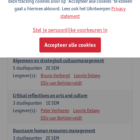
deze tracking cookies Door op 'Accepteer alle cookies' te klikken
Lesgever(s):
Annick Schramme
Leonie Delaey
gaat u hiermee akkoord. Lees ook het UAntwerpen
Privacy
Anna-Lena Müller
Ellis van Beijsterveldt
statement
Managementopleidingsonderdelen
Stel je persoonlijke voorkeuren in
'Winter school cultural policy and governance' enkel na selectie.
Dit vervangt dan 'Critical reflections on arts and culture' in het
Accepteer alle cookies
studieprogramma.
Algemeen en strategisch cultuurmanagement
5
studiepunten
2E SEM
Lesgever(s):
Bruno Verbergt
Leonie Delaey
Ellis van Beijsterveldt
Critical reflections on arts and culture
3
studiepunten
1E SEM
Lesgever(s):
Peter Verhezen
Leonie Delaey
Ellis van Beijsterveldt
Duurzaam human resources management
3
studiepunten
2E SEM