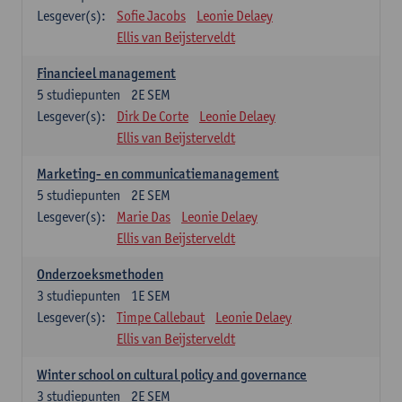
Lesgever(s):
Sofie Jacobs
Leonie Delaey
Ellis van Beijsterveldt
Financieel management
5
studiepunten
2E SEM
Lesgever(s):
Dirk De Corte
Leonie Delaey
Ellis van Beijsterveldt
Marketing- en communicatiemanagement
5
studiepunten
2E SEM
Lesgever(s):
Marie Das
Leonie Delaey
Ellis van Beijsterveldt
Onderzoeksmethoden
3
studiepunten
1E SEM
Lesgever(s):
Timpe Callebaut
Leonie Delaey
Ellis van Beijsterveldt
Winter school on cultural policy and governance
3
studiepunten
2E SEM