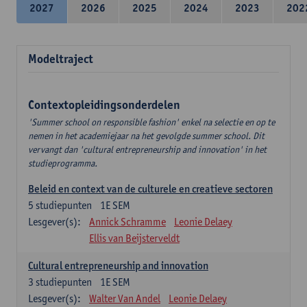
2027
2026
2025
2024
2023
202
Modeltraject
Contextopleidingsonderdelen
'Summer school on responsible fashion' enkel na selectie en op te
nemen in het academiejaar na het gevolgde summer school. Dit
vervangt dan 'cultural entrepreneurship and innovation' in het
studieprogramma.
Beleid en context van de culturele en creatieve sectoren
5
studiepunten
1E SEM
Lesgever(s):
Annick Schramme
Leonie Delaey
Ellis van Beijsterveldt
Cultural entrepreneurship and innovation
3
studiepunten
1E SEM
Lesgever(s):
Walter Van Andel
Leonie Delaey