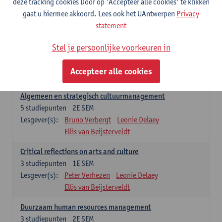
deze tracking cookies Door op 'Accepteer alle cookies' te klikken
Lesgever(s):
Annick Schramme
Leonie Delaey
gaat u hiermee akkoord. Lees ook het UAntwerpen
Privacy
Anna-Lena Müller
Ellis van Beijsterveldt
statement
Managementopleidingsonderdelen
Stel je persoonlijke voorkeuren in
'Winter school cultural policy and governance' enkel na selectie.
Dit vervangt dan 'Critical reflections on arts and culture' in het
Accepteer alle cookies
studieprogramma.
Algemeen en strategisch cultuurmanagement
5
studiepunten
2E SEM
Lesgever(s):
Bruno Verbergt
Leonie Delaey
Ellis van Beijsterveldt
Critical reflections on arts and culture
3
studiepunten
1E SEM
Lesgever(s):
Peter Verhezen
Leonie Delaey
Ellis van Beijsterveldt
Duurzaam human resources management
3
studiepunten
2E SEM