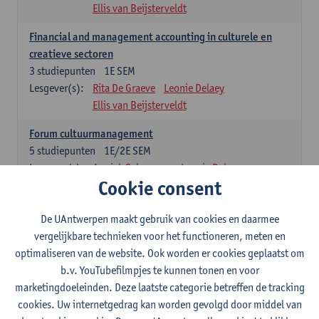
Ellis van Beijsterveldt
Financial and management accounting in culturele en
creatieve sectoren
3
studiepunten
1E SEM
Lesgever(s):
Rita De Graeve
Leonie Delaey
Ellis van Beijsterveldt
Forum cultuurmanagement
5
studiepunten
1E/2E SEM
Lesgever(s):
Annick Schramme
Leonie Delaey
Cookie consent
Ellis van Beijsterveldt
Juridisch kader van de cultuursector
De UAntwerpen maakt gebruik van cookies en daarmee
5
studiepunten
1E SEM
vergelijkbare technieken voor het functioneren, meten en
Lesgever(s):
Tobias Van Royen
Leonie Delaey
optimaliseren van de website. Ook worden er cookies geplaatst om
Ellis van Beijsterveldt
b.v. YouTubefilmpjes te kunnen tonen en voor
marketingdoeleinden. Deze laatste categorie betreffen de tracking
Summer school on responsible fashion management
cookies. Uw internetgedrag kan worden gevolgd door middel van
3
studiepunten
1E SEM