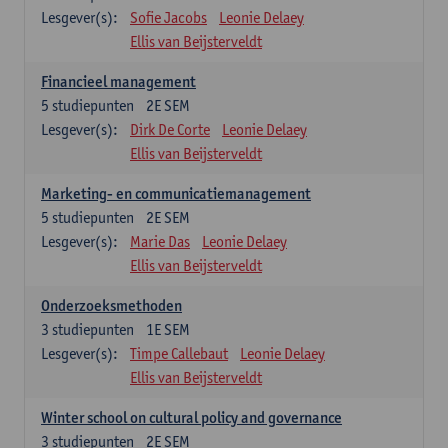
Lesgever(s):
Sofie Jacobs
Leonie Delaey
Ellis van Beijsterveldt
Financieel management
5
studiepunten
2E SEM
Lesgever(s):
Dirk De Corte
Leonie Delaey
Ellis van Beijsterveldt
Marketing- en communicatiemanagement
5
studiepunten
2E SEM
Lesgever(s):
Marie Das
Leonie Delaey
Ellis van Beijsterveldt
Onderzoeksmethoden
3
studiepunten
1E SEM
Lesgever(s):
Timpe Callebaut
Leonie Delaey
Ellis van Beijsterveldt
Winter school on cultural policy and governance
3
studiepunten
2E SEM