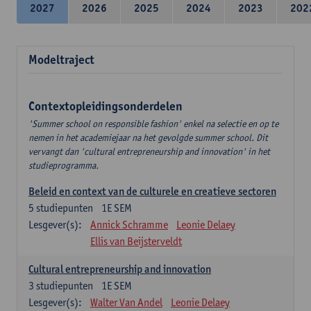
2027
2026
2025
2024
2023
202
Modeltraject
Contextopleidingsonderdelen
'Summer school on responsible fashion' enkel na selectie en op te
nemen in het academiejaar na het gevolgde summer school. Dit
vervangt dan 'cultural entrepreneurship and innovation' in het
studieprogramma.
Beleid en context van de culturele en creatieve sectoren
5
studiepunten
1E SEM
Lesgever(s):
Annick Schramme
Leonie Delaey
Ellis van Beijsterveldt
Cultural entrepreneurship and innovation
3
studiepunten
1E SEM
Lesgever(s):
Walter Van Andel
Leonie Delaey