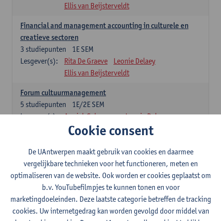
Ellis van Beijsterveldt
Financial and management accounting in culturele en
creatieve sectoren
3
studiepunten
1E SEM
Lesgever(s):
Rita De Graeve
Leonie Delaey
Ellis van Beijsterveldt
Forum cultuurmanagement
5
studiepunten
1E/2E SEM
Lesgever(s):
Annick Schramme
Leonie Delaey
Cookie consent
Ellis van Beijsterveldt
Juridisch kader van de cultuursector
De UAntwerpen maakt gebruik van cookies en daarmee
5
studiepunten
1E SEM
vergelijkbare technieken voor het functioneren, meten en
Lesgever(s):
Tobias Van Royen
Leonie Delaey
optimaliseren van de website. Ook worden er cookies geplaatst om
Ellis van Beijsterveldt
b.v. YouTubefilmpjes te kunnen tonen en voor
marketingdoeleinden. Deze laatste categorie betreffen de tracking
Summer school on responsible fashion management
cookies. Uw internetgedrag kan worden gevolgd door middel van
3
studiepunten
1E SEM