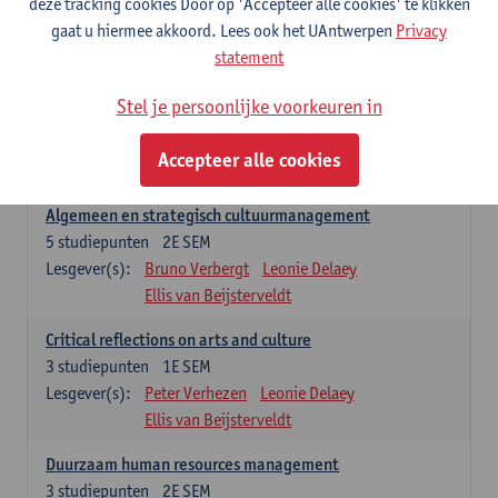
deze tracking cookies Door op 'Accepteer alle cookies' te klikken
Lesgever(s):
Annick Schramme
Leonie Delaey
gaat u hiermee akkoord. Lees ook het UAntwerpen
Privacy
Anna-Lena Müller
Ellis van Beijsterveldt
statement
Managementopleidingsonderdelen
Stel je persoonlijke voorkeuren in
'Winter school cultural policy and governance' enkel na selectie.
Dit vervangt dan 'Critical reflections on arts and culture' in het
Accepteer alle cookies
studieprogramma.
Algemeen en strategisch cultuurmanagement
5
studiepunten
2E SEM
Lesgever(s):
Bruno Verbergt
Leonie Delaey
Ellis van Beijsterveldt
Critical reflections on arts and culture
3
studiepunten
1E SEM
Lesgever(s):
Peter Verhezen
Leonie Delaey
Ellis van Beijsterveldt
Duurzaam human resources management
3
studiepunten
2E SEM