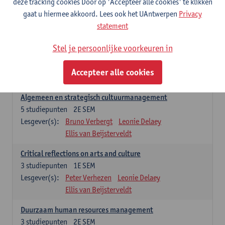
deze tracking cookies Door op 'Accepteer alle cookies' te klikken
Lesgever(s):
Annick Schramme
Leonie Delaey
gaat u hiermee akkoord. Lees ook het UAntwerpen
Privacy
Anna-Lena Müller
Ellis van Beijsterveldt
statement
Managementopleidingsonderdelen
Stel je persoonlijke voorkeuren in
'Winter school cultural policy and governance' enkel na selectie.
Dit vervangt dan 'Critical reflections on arts and culture' in het
Accepteer alle cookies
studieprogramma.
Algemeen en strategisch cultuurmanagement
5
studiepunten
2E SEM
Lesgever(s):
Bruno Verbergt
Leonie Delaey
Ellis van Beijsterveldt
Critical reflections on arts and culture
3
studiepunten
1E SEM
Lesgever(s):
Peter Verhezen
Leonie Delaey
Ellis van Beijsterveldt
Duurzaam human resources management
3
studiepunten
2E SEM