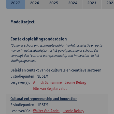
2027
2026
2025
2024
2023
202
Modeltraject
Contextopleidingsonderdelen
'Summer school on responsible fashion' enkel na selectie en op te
nemen in het academiejaar na het gevolgde summer school. Dit
vervangt dan 'cultural entrepreneurship and innovation' in het
studieprogramma.
Beleid en context van de culturele en creatieve sectoren
5
studiepunten
1E SEM
Lesgever(s):
Annick Schramme
Leonie Delaey
Ellis van Beijsterveldt
Cultural entrepreneurship and innovation
3
studiepunten
1E SEM
Lesgever(s):
Walter Van Andel
Leonie Delaey