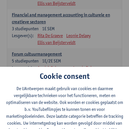
Ellis van Beijsterveldt
Financial and management accounting in culturele en
creatieve sectoren
3
studiepunten
1E SEM
Lesgever(s):
Rita De Graeve
Leonie Delaey
Ellis van Beijsterveldt
Forum cultuurmanagement
5
studiepunten
1E/2E SEM
Lesgever(s):
Annick Schramme
Leonie Delaey
Cookie consent
Ellis van Beijsterveldt
Juridisch kader van de cultuursector
De UAntwerpen maakt gebruik van cookies en daarmee
5
studiepunten
1E SEM
vergelijkbare technieken voor het functioneren, meten en
Lesgever(s):
Tobias Van Royen
Leonie Delaey
optimaliseren van de website. Ook worden er cookies geplaatst om
Ellis van Beijsterveldt
b.v. YouTubefilmpjes te kunnen tonen en voor
marketingdoeleinden. Deze laatste categorie betreffen de tracking
Summer school on responsible fashion management
cookies. Uw internetgedrag kan worden gevolgd door middel van
3
studiepunten
1E SEM