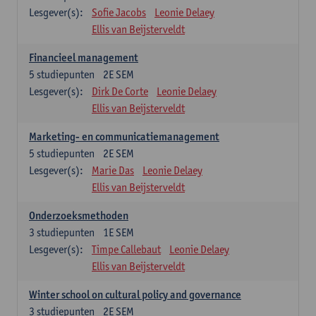
Lesgever(s):
Sofie Jacobs
Leonie Delaey
Ellis van Beijsterveldt
Financieel management
5
studiepunten
2E SEM
Lesgever(s):
Dirk De Corte
Leonie Delaey
Ellis van Beijsterveldt
Marketing- en communicatiemanagement
5
studiepunten
2E SEM
Lesgever(s):
Marie Das
Leonie Delaey
Ellis van Beijsterveldt
Onderzoeksmethoden
3
studiepunten
1E SEM
Lesgever(s):
Timpe Callebaut
Leonie Delaey
Ellis van Beijsterveldt
Winter school on cultural policy and governance
3
studiepunten
2E SEM