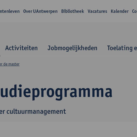
ntenleven
Over UAntwerpen
Bibliotheek
Vacatures
Kalender
Co
Activiteiten
Jobmogelijkheden
Toelating 
er de master
tudieprogramma
er cultuurmanagement