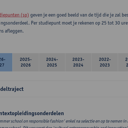
diepunten (sp)
geven je een goed beeld van de tijd die je zal be
ingsonderdeel. Per studiepunt moet je rekenen op 25 tot 30 ure
s afleggen.
26-
2025-
2024-
2023-
2022-
2
27
2026
2025
2024
2023
deltraject
ntextopleidingsonderdelen
mmer school on responsible fashion' enkel na selectie en op te nemen in
mer school. Dit vervangt dan 'cultural entrepreneurship and innovation