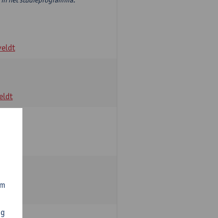
veldt
eldt
ctoren
dt
om
veldt
ng