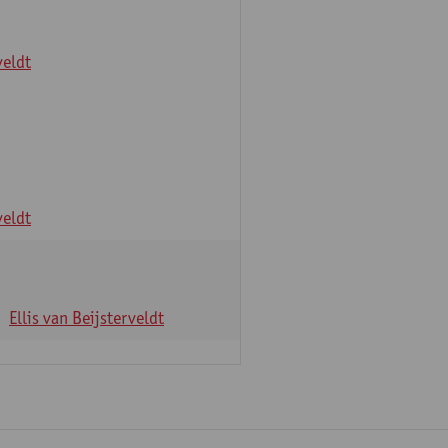
veldt
veldt
Ellis van Beijsterveldt