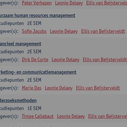
gever(s):
Peter Verhezen
Leonie Delaey
Ellis van Beijstervel
urzaam human resources management
tudiepunten
2E SEM
gever(s):
Sofie Jacobs
Leonie Delaey
Ellis van Beijsterveldt
nancieel management
tudiepunten
2E SEM
gever(s):
Dirk De Corte
Leonie Delaey
Ellis van Beijsterveldt
rketing- en communicatiemanagement
tudiepunten
2E SEM
gever(s):
Marie Das
Leonie Delaey
Ellis van Beijsterveldt
derzoeksmethoden
tudiepunten
1E SEM
gever(s):
Timpe Callebaut
Leonie Delaey
Ellis van Beijsterve