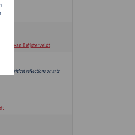
n
n
veldt
Ellis van Beijsterveldt
 dan 'Critical reflections on arts
ldt