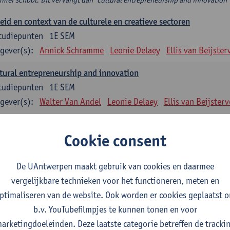
eid en context van de culturele en creatieve sectoren
tudiepunten
1E SEM
gever(s):
Annick Schramme
Leonie Delaey
Ellis van Beijster
tural entrepreneurship and innovation
tudiepunten
1E SEM
gever(s):
Walter Van Andel
Leonie Delaey
Ellis van Beijsterv
ancial and management accounting in culturele en creatieve se
Cookie consent
tudiepunten
1E SEM
gever(s):
Rita De Graeve
Leonie Delaey
Ellis van Beijstervel
De UAntwerpen maakt gebruik van cookies en daarmee
rum cultuurmanagement
vergelijkbare technieken voor het functioneren, meten en
tudiepunten
1E/2E SEM
ptimaliseren van de website. Ook worden er cookies geplaatst 
gever(s):
Annick Schramme
Leonie Delaey
Ellis van Beijster
b.v. YouTubefilmpjes te kunnen tonen en voor
arketingdoeleinden. Deze laatste categorie betreffen de tracki
idisch kader van de cultuursector