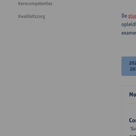
Kerncompetenties
De
stu
Kwaliteitszorg
opleid
examen
20
20
Mo
Co
'Su
sum