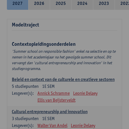
2027
2026
2025
2024
2023
202
Modeltraject
Contextopleidingsonderdelen
'Summer school on responsible fashion' enkel na selectie en op te
nemen in het academiejaar na het gevolgde summer school. Dit
vervangt dan 'cultural entrepreneurship and innovation' in het
studieprogramma.
Beleid en context van de culturele en creatieve sectoren
5
studiepunten
1E SEM
Lesgever(s):
Annick Schramme
Leonie Delaey
Ellis van Beijsterveldt
Cultural entrepreneurship and innovation
3
studiepunten
1E SEM
Lesgever(s):
Walter Van Andel
Leonie Delaey