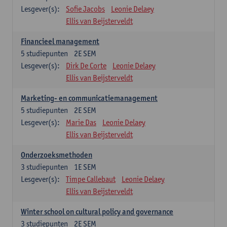
Lesgever(s):
Sofie Jacobs
Leonie Delaey
Ellis van Beijsterveldt
Financieel management
5
studiepunten
2E SEM
Lesgever(s):
Dirk De Corte
Leonie Delaey
Ellis van Beijsterveldt
Marketing- en communicatiemanagement
5
studiepunten
2E SEM
Lesgever(s):
Marie Das
Leonie Delaey
Ellis van Beijsterveldt
Onderzoeksmethoden
3
studiepunten
1E SEM
Lesgever(s):
Timpe Callebaut
Leonie Delaey
Ellis van Beijsterveldt
Winter school on cultural policy and governance
3
studiepunten
2E SEM