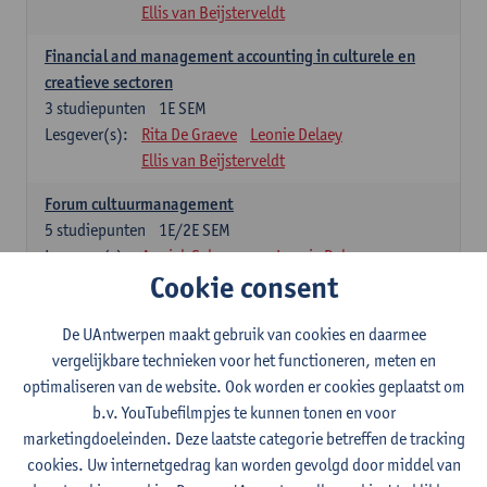
Ellis van Beijsterveldt
Financial and management accounting in culturele en
creatieve sectoren
3
studiepunten
1E SEM
Lesgever(s):
Rita De Graeve
Leonie Delaey
Ellis van Beijsterveldt
Forum cultuurmanagement
5
studiepunten
1E/2E SEM
Lesgever(s):
Annick Schramme
Leonie Delaey
Cookie consent
Ellis van Beijsterveldt
Juridisch kader van de cultuursector
De UAntwerpen maakt gebruik van cookies en daarmee
5
studiepunten
1E SEM
vergelijkbare technieken voor het functioneren, meten en
Lesgever(s):
Tobias Van Royen
Leonie Delaey
optimaliseren van de website. Ook worden er cookies geplaatst om
Ellis van Beijsterveldt
b.v. YouTubefilmpjes te kunnen tonen en voor
marketingdoeleinden. Deze laatste categorie betreffen de tracking
Summer school on responsible fashion management
cookies. Uw internetgedrag kan worden gevolgd door middel van
3
studiepunten
1E SEM