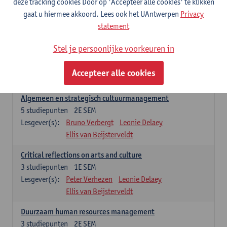
deze tracking cookies Door op 'Accepteer alle cookies' te klikken
Lesgever(s):
Annick Schramme
Leonie Delaey
gaat u hiermee akkoord. Lees ook het UAntwerpen
Privacy
Anna-Lena Müller
Ellis van Beijsterveldt
statement
Managementopleidingsonderdelen
Stel je persoonlijke voorkeuren in
'Winter school cultural policy and governance' enkel na selectie.
Dit vervangt dan 'Critical reflections on arts and culture' in het
Accepteer alle cookies
studieprogramma.
Algemeen en strategisch cultuurmanagement
5
studiepunten
2E SEM
Lesgever(s):
Bruno Verbergt
Leonie Delaey
Ellis van Beijsterveldt
Critical reflections on arts and culture
3
studiepunten
1E SEM
Lesgever(s):
Peter Verhezen
Leonie Delaey
Ellis van Beijsterveldt
Duurzaam human resources management
3
studiepunten
2E SEM