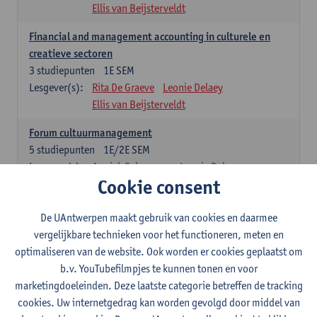
Ellis van Beijsterveldt
Financial and management accounting in culturele en
creatieve sectoren
3
studiepunten
1E SEM
Lesgever(s):
Rita De Graeve
Leonie Delaey
Ellis van Beijsterveldt
Forum cultuurmanagement
5
studiepunten
1E/2E SEM
Lesgever(s):
Annick Schramme
Leonie Delaey
Cookie consent
Ellis van Beijsterveldt
Juridisch kader van de cultuursector
De UAntwerpen maakt gebruik van cookies en daarmee
5
studiepunten
1E SEM
vergelijkbare technieken voor het functioneren, meten en
Lesgever(s):
Tobias Van Royen
Leonie Delaey
optimaliseren van de website. Ook worden er cookies geplaatst om
Ellis van Beijsterveldt
b.v. YouTubefilmpjes te kunnen tonen en voor
marketingdoeleinden. Deze laatste categorie betreffen de tracking
Summer school on responsible fashion management
cookies. Uw internetgedrag kan worden gevolgd door middel van
3
studiepunten
1E SEM