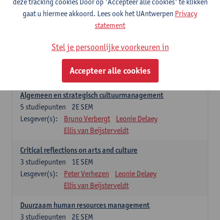
deze tracking cookies Door op 'Accepteer alle cookies' te klikken
Lesgever(s):
Annick Schramme
Leonie Delaey
gaat u hiermee akkoord. Lees ook het UAntwerpen
Privacy
Anna-Lena Müller
Ellis van Beijsterveldt
statement
Managementopleidingsonderdelen
Stel je persoonlijke voorkeuren in
'Winter school cultural policy and governance' enkel na selectie.
Dit vervangt dan 'Critical reflections on arts and culture' in het
Accepteer alle cookies
studieprogramma.
Algemeen en strategisch cultuurmanagement
5
studiepunten
2E SEM
Lesgever(s):
Bruno Verbergt
Leonie Delaey
Ellis van Beijsterveldt
Critical reflections on arts and culture
3
studiepunten
1E SEM
Lesgever(s):
Peter Verhezen
Leonie Delaey
Ellis van Beijsterveldt
Duurzaam human resources management
3
studiepunten
2E SEM