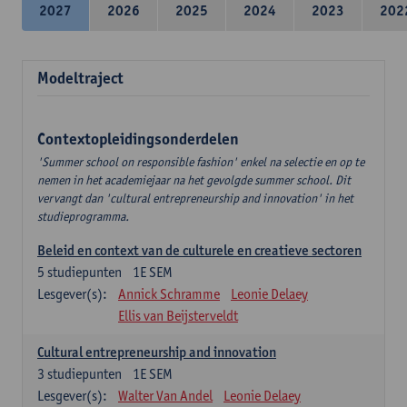
2027
2026
2025
2024
2023
202
Modeltraject
Contextopleidingsonderdelen
'Summer school on responsible fashion' enkel na selectie en op te
nemen in het academiejaar na het gevolgde summer school. Dit
vervangt dan 'cultural entrepreneurship and innovation' in het
studieprogramma.
Beleid en context van de culturele en creatieve sectoren
5
studiepunten
1E SEM
Lesgever(s):
Annick Schramme
Leonie Delaey
Ellis van Beijsterveldt
Cultural entrepreneurship and innovation
3
studiepunten
1E SEM
Lesgever(s):
Walter Van Andel
Leonie Delaey