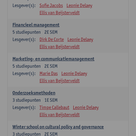
Lesgever(s):
Sofie Jacobs
Leonie Delaey
Ellis van Beijsterveldt
Financieel management
5
studiepunten
2E SEM
Lesgever(s):
Dirk De Corte
Leonie Delaey
Ellis van Beijsterveldt
Marketing- en communicatiemanagement
5
studiepunten
2E SEM
Lesgever(s):
Marie Das
Leonie Delaey
Ellis van Beijsterveldt
Onderzoeksmethoden
3
studiepunten
1E SEM
Lesgever(s):
Timpe Callebaut
Leonie Delaey
Ellis van Beijsterveldt
Winter school on cultural policy and governance
3
studiepunten
2E SEM