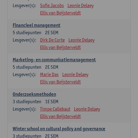
Lesgever(s):
Sofie Jacobs
Leonie Delaey
Ellis van Beijsterveldt
Financieel management
5
studiepunten
2E SEM
Lesgever(s):
Dirk De Corte
Leonie Delaey
Ellis van Beijsterveldt
Marketing- en communicatiemanagement
5
studiepunten
2E SEM
Lesgever(s):
Marie Das
Leonie Delaey
Ellis van Beijsterveldt
Onderzoeksmethoden
3
studiepunten
1E SEM
Lesgever(s):
Timpe Callebaut
Leonie Delaey
Ellis van Beijsterveldt
Winter school on cultural policy and governance
3
studiepunten
2E SEM