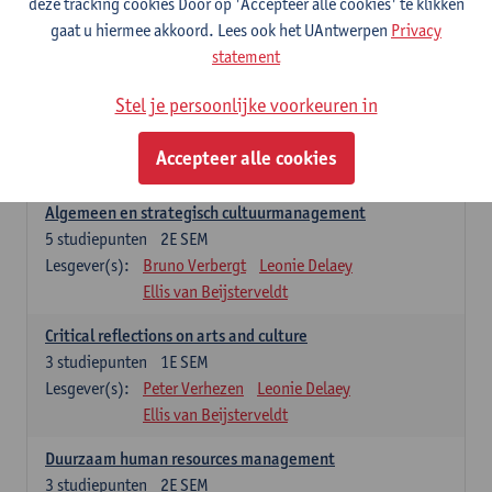
deze tracking cookies Door op 'Accepteer alle cookies' te klikken
Lesgever(s):
Annick Schramme
Leonie Delaey
gaat u hiermee akkoord. Lees ook het UAntwerpen
Privacy
Anna-Lena Müller
Ellis van Beijsterveldt
statement
Managementopleidingsonderdelen
Stel je persoonlijke voorkeuren in
'Winter school cultural policy and governance' enkel na selectie.
Dit vervangt dan 'Critical reflections on arts and culture' in het
Accepteer alle cookies
studieprogramma.
Algemeen en strategisch cultuurmanagement
5
studiepunten
2E SEM
Lesgever(s):
Bruno Verbergt
Leonie Delaey
Ellis van Beijsterveldt
Critical reflections on arts and culture
3
studiepunten
1E SEM
Lesgever(s):
Peter Verhezen
Leonie Delaey
Ellis van Beijsterveldt
Duurzaam human resources management
3
studiepunten
2E SEM