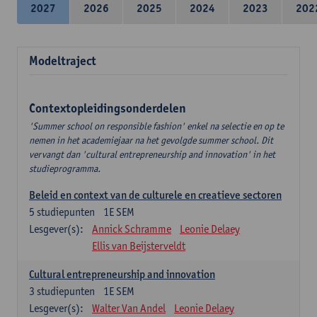
2027
2026
2025
2024
2023
202
Modeltraject
Contextopleidingsonderdelen
'Summer school on responsible fashion' enkel na selectie en op te
nemen in het academiejaar na het gevolgde summer school. Dit
vervangt dan 'cultural entrepreneurship and innovation' in het
studieprogramma.
Beleid en context van de culturele en creatieve sectoren
5
studiepunten
1E SEM
Lesgever(s):
Annick Schramme
Leonie Delaey
Ellis van Beijsterveldt
Cultural entrepreneurship and innovation
3
studiepunten
1E SEM
Lesgever(s):
Walter Van Andel
Leonie Delaey