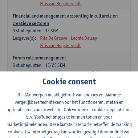
Ellis van Beijsterveldt
Financial and management accounting in culturele en
creatieve sectoren
3
studiepunten
1E SEM
Lesgever(s):
Rita De Graeve
Leonie Delaey
Ellis van Beijsterveldt
Forum cultuurmanagement
5
studiepunten
1E/2E SEM
Lesgever(s):
Annick Schramme
Leonie Delaey
Cookie consent
Ellis van Beijsterveldt
Juridisch kader van de cultuursector
De UAntwerpen maakt gebruik van cookies en daarmee
5
studiepunten
1E SEM
vergelijkbare technieken voor het functioneren, meten en
Lesgever(s):
Tobias Van Royen
Leonie Delaey
optimaliseren van de website. Ook worden er cookies geplaatst om
Ellis van Beijsterveldt
b.v. YouTubefilmpjes te kunnen tonen en voor
marketingdoeleinden. Deze laatste categorie betreffen de tracking
Summer school on responsible fashion management
cookies. Uw internetgedrag kan worden gevolgd door middel van
3
studiepunten
1E SEM