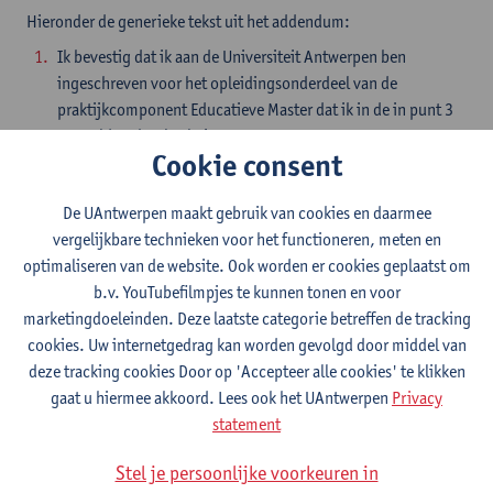
Hieronder de generieke tekst uit het addendum:
Ik bevestig dat ik aan de Universiteit Antwerpen ben
ingeschreven voor het opleidingsonderdeel van de
praktijkcomponent Educatieve Master dat ik in de in punt 3
vermelde school zal uitvoeren.
Cookie consent
Als student aan de Universiteit Antwerpen heb ik nota
genomen van het Onderwijs- en Examenreglement (zie
De UAntwerpen maakt gebruik van cookies en daarmee
website UAntwerpen), ben ik op de hoogte van het
vergelijkbare technieken voor het functioneren, meten en
onderwijsaanbod Educatieve Master (of
optimaliseren van de website. Ook worden er cookies geplaatst om
voorbereidingsprogramma op de educatieve master) en van
b.v. YouTubefilmpjes te kunnen tonen en voor
de regelgeving die verband houdt met de
marketingdoeleinden. Deze laatste categorie betreffen de tracking
opleidingsonderdelen (OPO's) van de Educatieve Master (of
cookies. Uw internetgedrag kan worden gevolgd door middel van
voorbereidingsprogramma) alsook van de deontologische
deze tracking cookies Door op 'Accepteer alle cookies' te klikken
code (zie Vademecum academische lerarenopleiding).
gaat u hiermee akkoord. Lees ook het UAntwerpen
Privacy
Ik, (naam student), neem nota van het feit dat het
statement
opleidingsinstituut (Antwerp School of Education) van de
Universiteit Antwerpen voor de praktijkgerichte OPO's -
Stel je persoonlijke voorkeuren in
Groeistage, Profileringsstage, Oriënteringsstage,