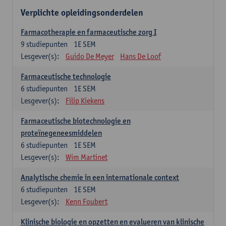
Verplichte opleidingsonderdelen
Farmacotherapie en farmaceutische zorg I
9
studiepunten
1E SEM
Lesgever(s):
Guido De Meyer
Hans De Loof
Farmaceutische technologie
6
studiepunten
1E SEM
Lesgever(s):
Filip Kiekens
Farmaceutische biotechnologie en
proteïnegeneesmiddelen
6
studiepunten
1E SEM
Lesgever(s):
Wim Martinet
Analytische chemie in een internationale context
6
studiepunten
1E SEM
Lesgever(s):
Kenn Foubert
Klinische biologie en opzetten en evalueren van klinische