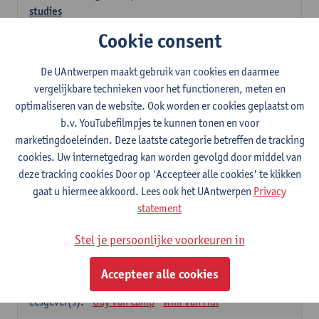
studies
3
studiepunten
1E SEM
Cookie consent
Lesgever(s):
Kathleen Deiteren
Judith Leurs
Joachim Mertens
De UAntwerpen maakt gebruik van cookies en daarmee
Glenn A L Van Den Bosch
Annick Van Riel
vergelijkbare technieken voor het functioneren, meten en
Ellen Verhavert
Steven Weekx
optimaliseren van de website. Ook worden er cookies geplaatst om
b.v. YouTubefilmpjes te kunnen tonen en voor
Apotheekstage I
marketingdoeleinden. Deze laatste categorie betreffen de tracking
12
studiepunten
2E SEM
cookies. Uw internetgedrag kan worden gevolgd door middel van
Lesgever(s):
Hans De Loof
Guido De Meyer
deze tracking cookies Door op 'Accepteer alle cookies' te klikken
Filip Kiekens
Dominique Jans
gaat u hiermee akkoord. Lees ook het UAntwerpen
Privacy
Farmacotherapie en farmaceutische zorg II
statement
6
studiepunten
2E SEM
Stel je persoonlijke voorkeuren in
Lesgever(s):
Hans De Loof
Genetica en farmacogenetica
Accepteer alle cookies
3
studiepunten
2E SEM
Lesgever(s):
Guy Van Camp
Wim Van Hul