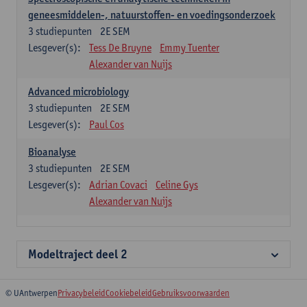
geneesmiddelen-, natuurstoffen- en voedingsonderzoek
3
studiepunten
2E SEM
Lesgever(s):
Tess De Bruyne
Emmy Tuenter
Alexander van Nuijs
Advanced microbiology
3
studiepunten
2E SEM
Lesgever(s):
Paul Cos
Bioanalyse
3
studiepunten
2E SEM
Lesgever(s):
Adrian Covaci
Celine Gys
Alexander van Nuijs
Modeltraject deel 2
© UAntwerpen
Privacybeleid
Cookiebeleid
Gebruiksvoorwaarden