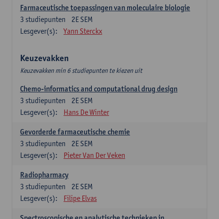
Farmaceutische toepassingen van moleculaire biologie
3
studiepunten
2E SEM
Lesgever(s):
Yann Sterckx
Keuzevakken
Keuzevakken min 6 studiepunten te kiezen uit
Chemo-informatics and computational drug design
3
studiepunten
2E SEM
Lesgever(s):
Hans De Winter
Gevorderde farmaceutische chemie
3
studiepunten
2E SEM
Lesgever(s):
Pieter Van Der Veken
Radiopharmacy
3
studiepunten
2E SEM
Lesgever(s):
Filipe Elvas
Spectroscopische en analytische technieken in