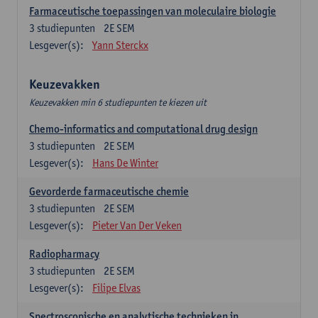
Farmaceutische toepassingen van moleculaire biologie
3
studiepunten
2E SEM
Lesgever(s):
Yann Sterckx
Keuzevakken
Keuzevakken min 6 studiepunten te kiezen uit
Chemo-informatics and computational drug design
3
studiepunten
2E SEM
Lesgever(s):
Hans De Winter
Gevorderde farmaceutische chemie
3
studiepunten
2E SEM
Lesgever(s):
Pieter Van Der Veken
Radiopharmacy
3
studiepunten
2E SEM
Lesgever(s):
Filipe Elvas
Spectroscopische en analytische technieken in