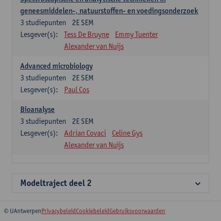
geneesmiddelen-, natuurstoffen- en voedingsonderzoek
3
studiepunten
2E SEM
Lesgever(s):
Tess De Bruyne
Emmy Tuenter
Alexander van Nuijs
Advanced microbiology
3
studiepunten
2E SEM
Lesgever(s):
Paul Cos
Bioanalyse
3
studiepunten
2E SEM
Lesgever(s):
Adrian Covaci
Celine Gys
Alexander van Nuijs
Modeltraject deel 2
© UAntwerpen
Privacybeleid
Cookiebeleid
Gebruiksvoorwaarden