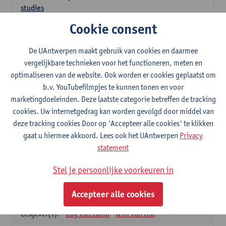
studies
3
studiepunten
1E SEM
Cookie consent
Lesgever(s):
Kathleen Deiteren
Judith Leurs
Joachim Mertens
De UAntwerpen maakt gebruik van cookies en daarmee
Glenn A L Van Den Bosch
Annick Van Riel
vergelijkbare technieken voor het functioneren, meten en
Ellen Verhavert
Steven Weekx
optimaliseren van de website. Ook worden er cookies geplaatst om
b.v. YouTubefilmpjes te kunnen tonen en voor
Apotheekstage I
marketingdoeleinden. Deze laatste categorie betreffen de tracking
12
studiepunten
2E SEM
cookies. Uw internetgedrag kan worden gevolgd door middel van
Lesgever(s):
Hans De Loof
Guido De Meyer
deze tracking cookies Door op 'Accepteer alle cookies' te klikken
Filip Kiekens
Dominique Jans
gaat u hiermee akkoord. Lees ook het UAntwerpen
Privacy
Farmacotherapie en farmaceutische zorg II
statement
6
studiepunten
2E SEM
Stel je persoonlijke voorkeuren in
Lesgever(s):
Hans De Loof
Genetica en farmacogenetica
Accepteer alle cookies
3
studiepunten
2E SEM
Lesgever(s):
Guy Van Camp
Wim Van Hul