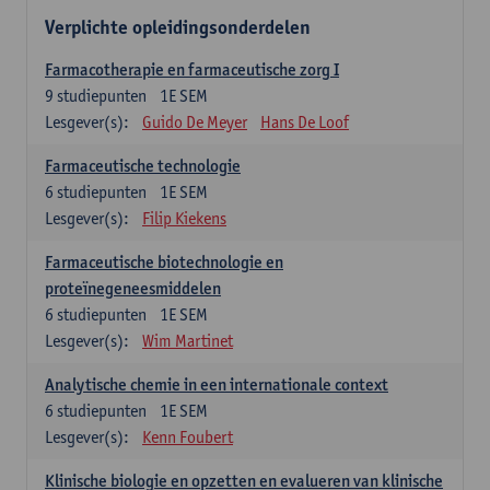
Verplichte opleidingsonderdelen
Farmacotherapie en farmaceutische zorg I
9
studiepunten
1E SEM
Lesgever(s):
Guido De Meyer
Hans De Loof
Farmaceutische technologie
6
studiepunten
1E SEM
Lesgever(s):
Filip Kiekens
Farmaceutische biotechnologie en
proteïnegeneesmiddelen
6
studiepunten
1E SEM
Lesgever(s):
Wim Martinet
Analytische chemie in een internationale context
6
studiepunten
1E SEM
Lesgever(s):
Kenn Foubert
Klinische biologie en opzetten en evalueren van klinische